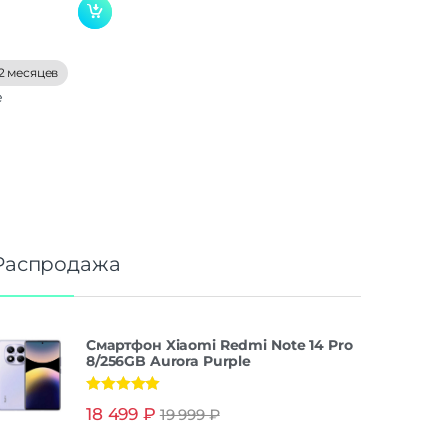
2 месяцев
е
Распродажа
Смартфон Xiaomi Redmi Note 14 Pro
8/256GB Aurora Purple
Оценка
5.00
18 499
₽
19 999
₽
из 5