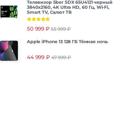
Телевизор Sber SDX 65U4121 черный
3840x2160, 4K Ultra HD, 60 Гц, Wi-Fi,
Smart TV, Салют ТВ
Оценка
5.00
50 999
₽
55 999
₽
из 5
Apple iPhone 13 128 ГБ Тёмная ночь
44 999
₽
47 999
₽