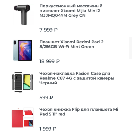
Перкуссионный массажный
пистолет Xiaomi Mijia Mini 2
MJJMQ04YM Grey CN
7 999
₽
Планшет Xiaomi Redmi Pad 2
8/256GB Wi-Fi Mint Green
18 999
₽
Чехол-накладка Fasion Case для
Realme C67 4G с защитой камеры
Черный
599
₽
Чехол книжка Flip для планшета Mi
Pad 5 11" red
1 999
₽