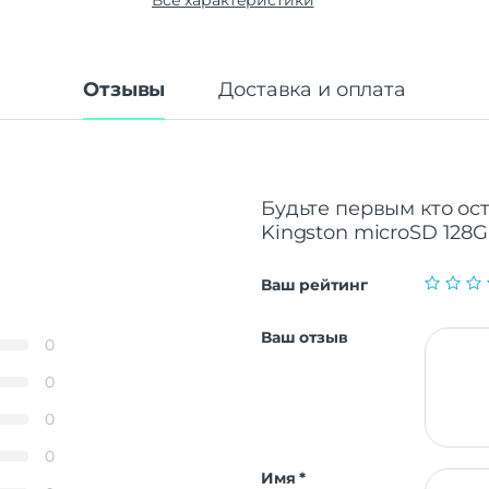
Все характеристики
Основные характеристики
Скорость чтения
80 
Скорость записи
10
Макс. рабочая температура
Отзывы
Доставка и оплата
Будьте первым кто ос
Kingston microSD 128GB
Ваш рейтинг
Ваш отзыв
0
0
0
0
Имя
*