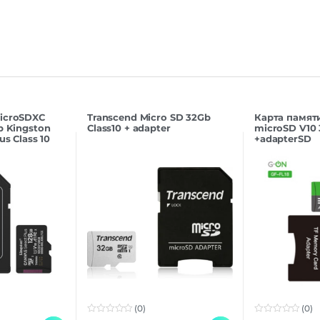
icroSDXC
Transcend Micro SD 32Gb
Карта памят
b Kingston
Class10 + adapter
microSD V10
us Class 10
+adapterSD
даптером)
(0)
(0)