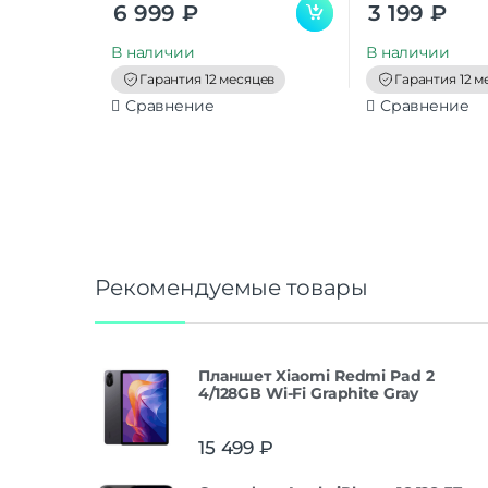
0
0
6 999
₽
3 199
₽
o
o
u
u
t
t
В наличии
В наличии
o
o
f
f
Гарантия 12 месяцев
Гарантия 12 м
5
5
Сравнение
Сравнение
Рекомендуемые товары
Планшет Xiaomi Redmi Pad 2
4/128GB Wi-Fi Graphite Gray
15 499
₽