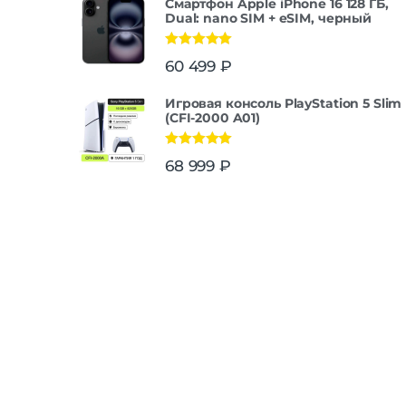
Смартфон Apple iPhone 16 128 ГБ,
Dual: nano SIM + eSIM, черный
Оценка
5.00
60 499
₽
из 5
Игровая консоль PlayStation 5 Slim
(CFI-2000 A01)
Оценка
5.00
68 999
₽
из 5