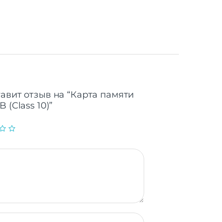
MB/s
 MB/s
85°C
тавит отзыв на “Карта памяти
 (Class 10)”