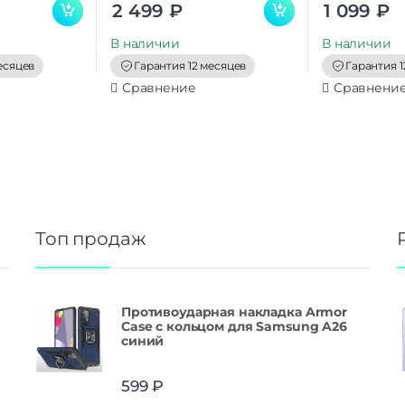
0
0
2 499
₽
1 099
₽
o
o
u
u
t
t
В наличии
В наличии
o
o
f
f
есяцев
Гарантия 12 месяцев
Гарантия 1
5
5
Сравнение
Сравнени
Топ продаж
Противоударная накладка Armor
Case с кольцом для Samsung A26
синий
599
₽