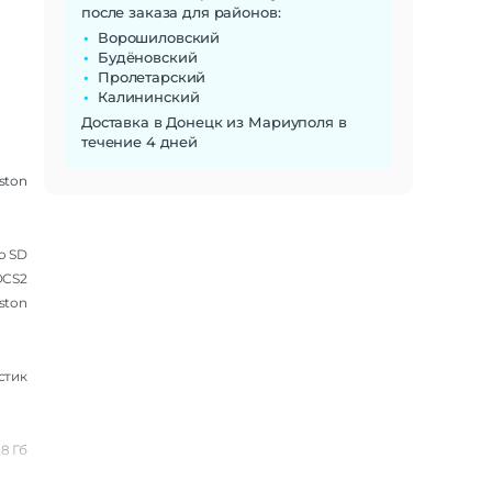
после заказа для районов:
Ворошиловский
Будёновский
Пролетарский
Калининский
Доставка в Донецк из Мариуполя в
течение 4 дней
ston
o SD
DCS2
ston
стик
28 Гб