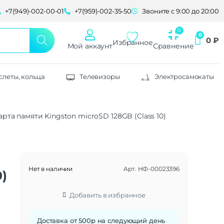
+7(949)-002-00-01
+7(959)-002-35-50
Звоните с 9:00 до 20:00
0
₽
Избранное
Мой аккаунт
Сравнение
слеты, кольца
Телевизоры
Электросамокаты
арта памяти Kingston microSD 128GB (Class 10)
Нет в наличии
Арт.
НФ-00023396
0)
Добавить в избранное
Доставка от 500р на следующий день