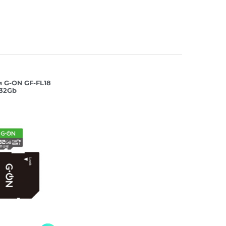
и G-ON GF-FL18
 32Gb