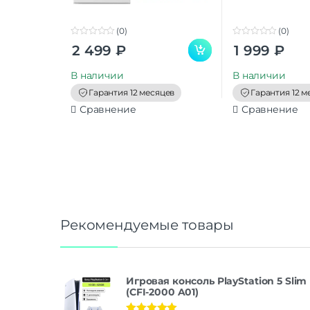
(0)
(0)
0
0
2 499
₽
1 999
₽
o
o
u
u
t
t
В наличии
В наличии
o
o
f
f
Гарантия 12 месяцев
Гарантия 12 м
5
5
Сравнение
Сравнение
Рекомендуемые товары
Игровая консоль PlayStation 5 Slim
(CFI-2000 A01)