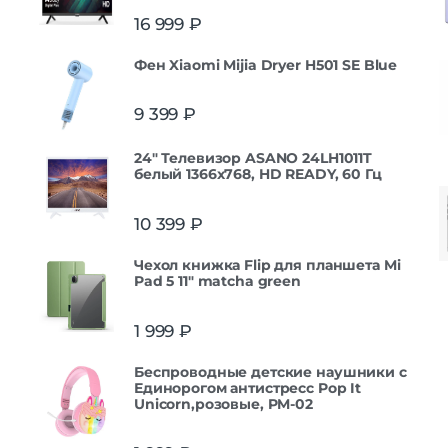
16 999
₽
Фен Xiaomi Mijia Dryer H501 SE Blue
9 399
₽
24" Телевизор ASANO 24LH1011T
белый 1366x768, HD READY, 60 Гц
10 399
₽
Чехол книжка Flip для планшета Mi
Pad 5 11" matcha green
1 999
₽
Беспроводные детские наушники с
Единорогом антистресс Pop It
Unicorn,розовые, PM-02