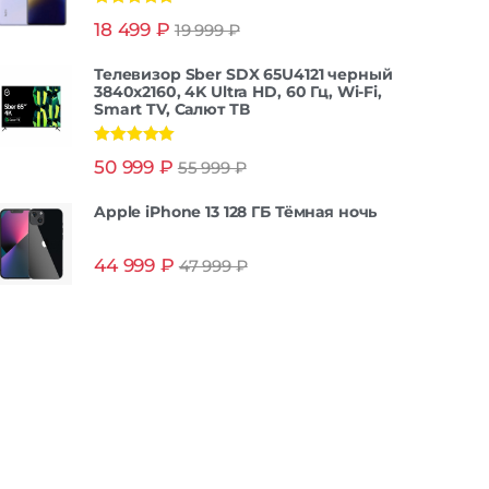
Оценка
5.00
18 499
₽
19 999
₽
из 5
Телевизор Sber SDX 65U4121 черный
3840x2160, 4K Ultra HD, 60 Гц, Wi-Fi,
Smart TV, Салют ТВ
Оценка
5.00
50 999
₽
55 999
₽
из 5
Apple iPhone 13 128 ГБ Тёмная ночь
44 999
₽
47 999
₽