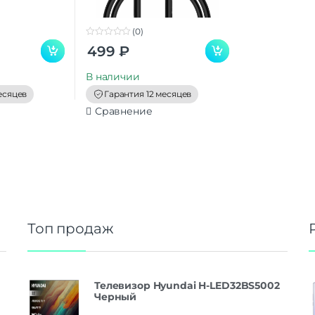
(0)
0
499
₽
o
u
t
В наличии
o
f
есяцев
Гарантия 12 месяцев
5
Сравнение
Топ продаж
Телевизор Hyundai H-LED32BS5002
Черный