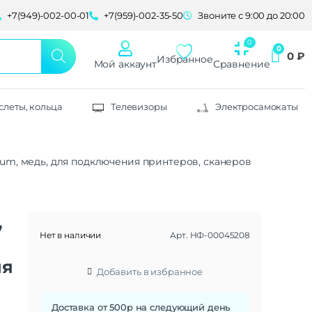
+7(949)-002-00-01
+7(959)-002-35-50
Звоните с 9:00 до 20:00
0
₽
Избранное
Мой аккаунт
Сравнение
слеты, кольца
Телевизоры
Электросамокаты
ium, медь, для подключения принтеров, сканеров, МФУ, плот
,
Нет в наличии
Арт.
НФ-00045208
ия
Добавить в избранное
Доставка от 500р на следующий день