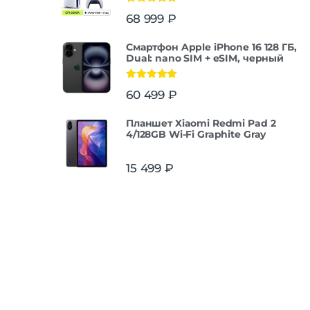
Оценка
5.00
68 999
₽
из 5
Смартфон Apple iPhone 16 128 ГБ,
Dual: nano SIM + eSIM, черный
Оценка
5.00
60 499
₽
из 5
Планшет Xiaomi Redmi Pad 2
4/128GB Wi-Fi Graphite Gray
15 499
₽