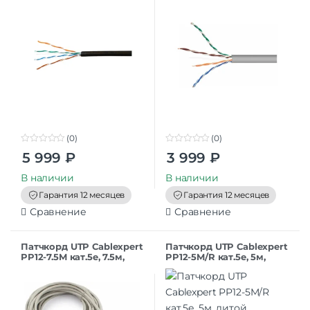
4-CU-OUT/100
SOL/100
(0)
(0)
0
0
5 999
₽
3 999
₽
o
o
u
u
t
t
В наличии
В наличии
o
o
f
f
Гарантия 12 месяцев
Гарантия 12 месяцев
5
5
Сравнение
Сравнение
Патчкорд UTP Cablexpert
Патчкорд UTP Cablexpert
PP12-7.5M кат.5e, 7.5м,
PP12-5M/R кат.5e, 5м,
литой, многожильный
литой, многожильный
(серый)
(красный)