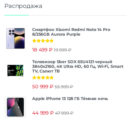
Распродажа
Смартфон Xiaomi Redmi Note 14 Pro
8/256GB Aurora Purple
Оценка
5.00
18 499
₽
19 999
₽
из 5
Телевизор Sber SDX 65U4121 черный
3840x2160, 4K Ultra HD, 60 Гц, Wi-Fi, Smart
TV, Салют ТВ
Оценка
5.00
50 999
₽
55 999
₽
из 5
Apple iPhone 13 128 ГБ Тёмная ночь
44 999
₽
47 999
₽