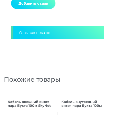
Alternative:
Отзывов пока нет
Похожие товары
Кабель внешний витая
Кабель внутренний
пара Бухта 100м SkyNet
витая пара Бухта 100м
Standart UTP5e 4pr (
Cablexpert UTP5e 4pr
0.48mm) медь CSS-UTP-
0.48mm UPC-5004E-