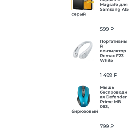
Magsafe для
Samsung A15
серый
599
₽
Портативны
й
вентилятор
Remax F23
White
1 499
₽
Мышь
беспроводн
ая Defender
Prime MB-
053,
бирюзовый
799
₽