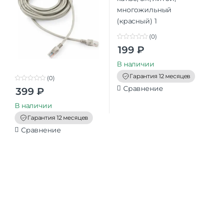
(0)
0
199
₽
o
u
t
В наличии
o
f
Гарантия 12 месяцев
(0)
5
0
Сравнение
399
₽
o
u
t
В наличии
o
f
Гарантия 12 месяцев
5
Сравнение