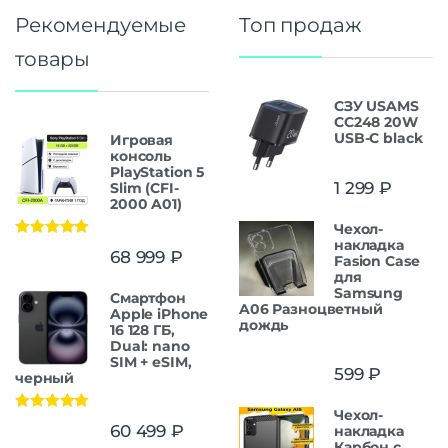
Рекомендуемые
Топ продаж
товары
СЗУ USAMS
CC248 20W
USB-C black
Игровая
консоль
PlayStation 5
1 299
₽
Slim (CFI-
2000 A01)
Чехол-
накладка
Оценка
5.00
68 999
₽
Fasion Case
из 5
для
Samsung
Смартфон
A06 Разноцветный
Apple iPhone
дождь
16 128 ГБ,
Dual: nano
SIM + eSIM,
599
₽
черный
Чехол-
Оценка
5.00
60 499
₽
накладка
из 5
Карбон c