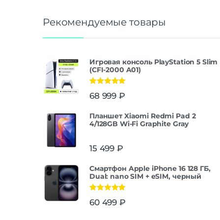
Рекомендуемые товары
Игровая консоль PlayStation 5 Slim
(CFI-2000 A01)
Оценка
5.00
68 999
₽
из 5
Планшет Xiaomi Redmi Pad 2
4/128GB Wi-Fi Graphite Gray
15 499
₽
Смартфон Apple iPhone 16 128 ГБ,
Dual: nano SIM + eSIM, черный
Оценка
5.00
60 499
₽
из 5