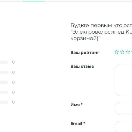
Будьте первым кто ос
“Электровелосипед Kugo
корзиной)”
Ваш рейтинг
0
Ваш отзыв
0
0
0
0
Имя
*
Email
*