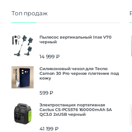
Топ продаж
Пылесос вертикальный Inse V70
черный
14 999
₽
Силиконовый чехол для Tecno
Camon 30 Pro черное плетение под
кожу
599
₽
Электростанция портативная
Cactus CS-PCS576 160000mAh 5A
QC3.0 2xUSB черный
41 199
₽