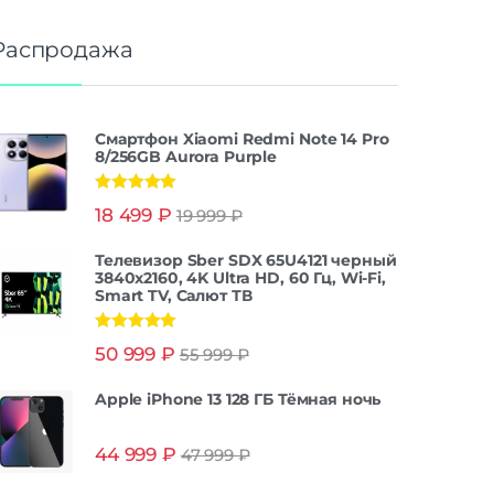
Распродажа
Смартфон Xiaomi Redmi Note 14 Pro
8/256GB Aurora Purple
Оценка
5.00
18 499
₽
19 999
₽
из 5
Телевизор Sber SDX 65U4121 черный
3840x2160, 4K Ultra HD, 60 Гц, Wi-Fi,
Smart TV, Салют ТВ
Оценка
5.00
50 999
₽
55 999
₽
из 5
Apple iPhone 13 128 ГБ Тёмная ночь
44 999
₽
47 999
₽