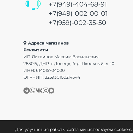
+7(949)-404-68-91
+7(949)-002-00-01
+7(959)-002-35-50
Адреса магазинов
Реквизиты
ИП Литвинов Максим Васильевич
283015, ДНР, г Донецк, б-р Школьный, д. 10
ИНН: 614015704000
ОГРНИП: 323930100214544
Для улучшения работы сайта мы используем cookie-ф
Создание и продвижение
WebCreative Studio