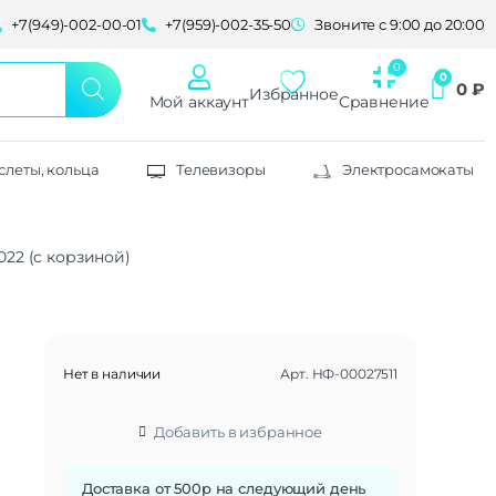
+7(949)-002-00-01
+7(959)-002-35-50
Звоните с 9:00 до 20:00
0
₽
Избранное
Мой аккаунт
Сравнение
слеты, кольца
Телевизоры
Электросамокаты
022 (c корзиной)
Нет в наличии
Арт.
НФ-00027511
c
Добавить в избранное
Доставка от 500р на следующий день