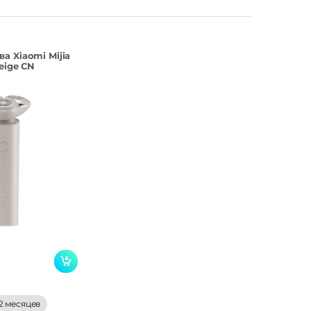
а Xiaomi Mijia
Beige CN
2 месяцев