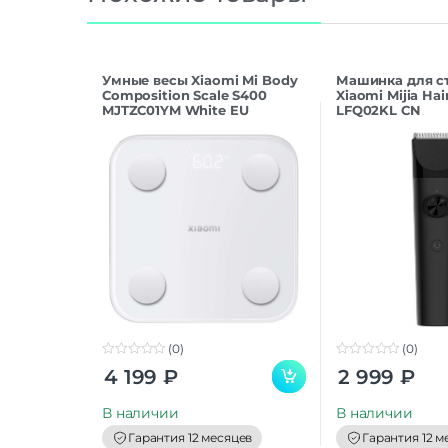
Умные весы Xiaomi Mi Body
Машинка для с
Composition Scale S400
Xiaomi Mijia Hai
MJTZC01YM White EU
LFQ02KL CN
(0)
(0)
0
0
4 199
₽
2 999
₽
o
o
u
u
t
t
В наличии
В наличии
o
o
f
f
Гарантия 12 месяцев
Гарантия 12 м
5
5