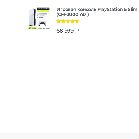
Игровая консоль PlayStation 5 Slim
(CFI-2000 A01)
Оценка
5.00
68 999
₽
из 5