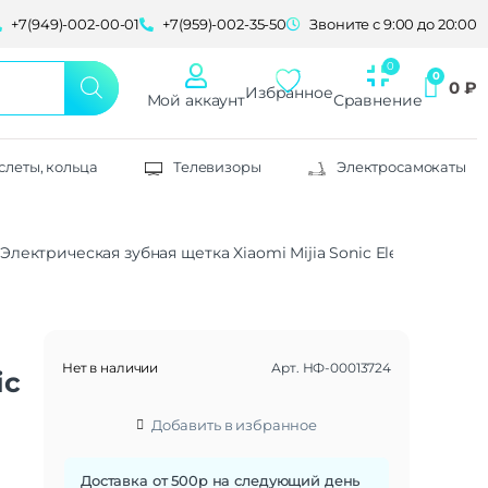
+7(949)-002-00-01
+7(959)-002-35-50
Звоните с 9:00 до 20:00
0
₽
Избранное
Мой аккаунт
Сравнение
слеты, кольца
Телевизоры
Электросамокаты
Электрическая зубная щетка Xiaomi Mijia Sonic Electric Tooth
Нет в наличии
Арт.
НФ-00013724
ic
Добавить в избранное
Доставка от 500р на следующий день