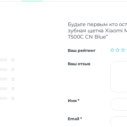
Будьте первым кто ос
зубная щетка Xiaomi Mi
T500C CN Blue”
Ваш рейтинг
0
Ваш отзыв
0
0
0
0
Имя
*
Email
*