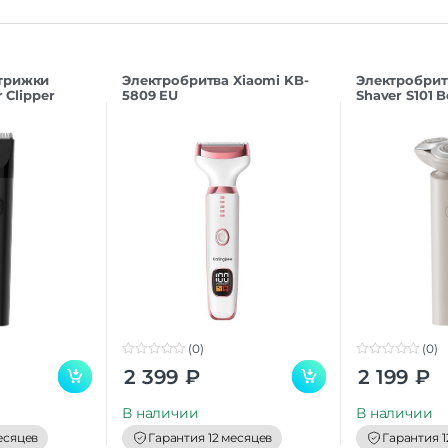
трижки
Электробритва Xiaomi KB-
Электробритв
r Clipper
5809 EU
Shaver S101 
(0)
(0)
0
0
2 399
₽
2 199
₽
o
o
u
u
t
t
В наличии
В наличии
o
o
f
f
есяцев
Гарантия 12 месяцев
Гарантия 1
5
5