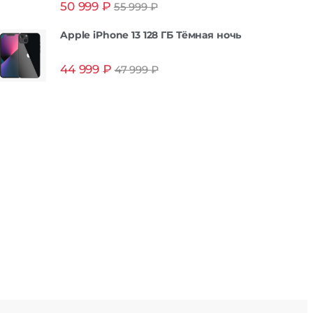
50 999
₽
55 999
₽
из 5
Apple iPhone 13 128 ГБ Тёмная ночь
44 999
₽
47 999
₽