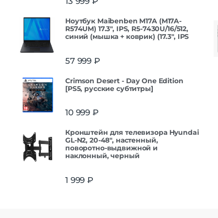
13 999
₽
Ноутбук Maibenben M17A (M17A-
R574UM) 17.3", IPS, R5-7430U/16/512,
синий (мышка + коврик) (17.3", IPS
57 999
₽
Crimson Desert - Day One Edition
[PS5, русские субтитры]
10 999
₽
Кронштейн для телевизора Hyundai
GL-N2, 20-48", настенный,
поворотно-выдвижной и
наклонный, черный
1 999
₽