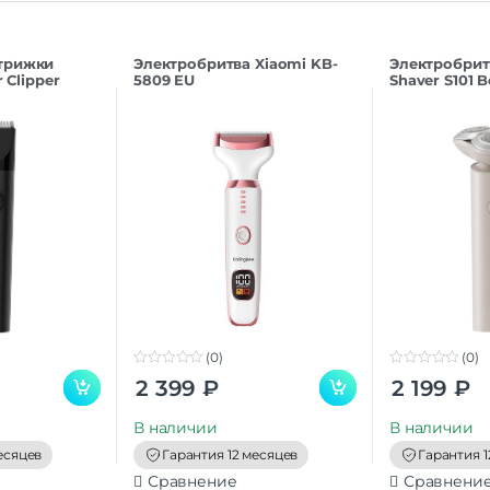
трижки
Электробритва Xiaomi KB-
Электробритв
r Clipper
5809 EU
Shaver S101 
(0)
(0)
0
0
2 399
₽
2 199
₽
o
o
u
u
t
t
В наличии
В наличии
o
o
f
f
есяцев
Гарантия 12 месяцев
Гарантия 1
5
5
Сравнение
Сравнени