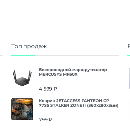
Топ продаж
Беспроводной маршрутизатор
MERCUSYS MR60X
4 599
₽
Коврик JETACCESS PANTEON GP-
77SS STALKER ZONE II (360x280x3мм)
799
₽