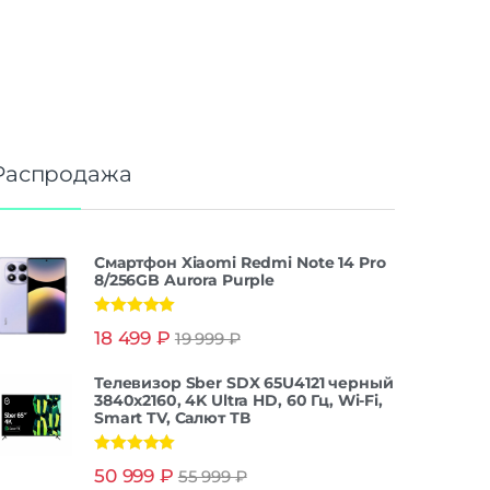
Распродажа
Смартфон Xiaomi Redmi Note 14 Pro
8/256GB Aurora Purple
Оценка
5.00
18 499
₽
19 999
₽
из 5
Телевизор Sber SDX 65U4121 черный
3840x2160, 4K Ultra HD, 60 Гц, Wi-Fi,
Smart TV, Салют ТВ
Оценка
5.00
50 999
₽
55 999
₽
из 5