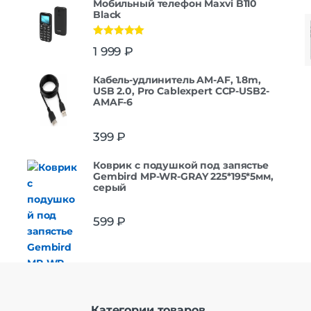
Мобильный телефон Maxvi B110
Black
Оценка
5.00
1 999
₽
из 5
Кабель-удлинитель AM-AF, 1.8m,
USB 2.0, Pro Cablexpert CCP-USB2-
AMAF-6
399
₽
Коврик с подушкой под запястье
Gembird MP-WR-GRAY 225*195*5мм,
серый
599
₽
Категории товаров