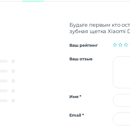
Будьте первым кто ос
зубная щетка Xiaomi D
Ваш рейтинг
Ваш отзыв
0
0
0
0
Имя
*
0
Email
*