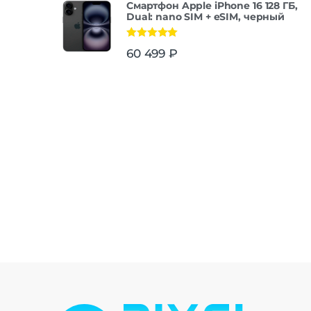
Смартфон Apple iPhone 16 128 ГБ,
Dual: nano SIM + eSIM, черный
Оценка
5.00
60 499
₽
из 5