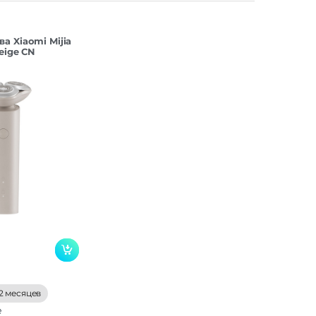
а Xiaomi Mijia
Beige CN
2 месяцев
е