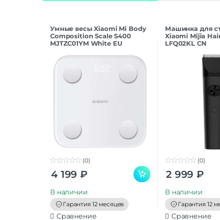
Умные весы Xiaomi Mi Body
Машинка для с
Composition Scale S400
Xiaomi Mijia Hai
MJTZC01YM White EU
LFQ02KL CN
(0)
(0)
0
0
4 199
₽
2 999
₽
o
o
u
u
t
t
В наличии
В наличии
o
o
f
f
Гарантия 12 месяцев
Гарантия 12 м
5
5
Сравнение
Сравнение