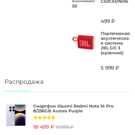
C51/C53/Note
50
499
₽
Портативная
акустическа
я система
JBL GO 3
(красный)
5 999
₽
Распродажа
Смартфон Xiaomi Redmi Note 14 Pro
8/256GB Aurora Purple
Оценка
5.00
18 499
₽
19 999
₽
из 5