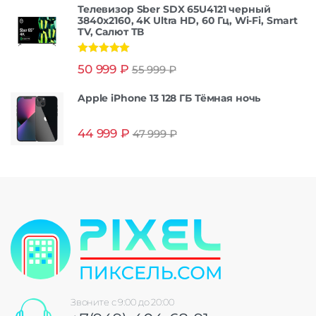
Телевизор Sber SDX 65U4121 черный
3840x2160, 4K Ultra HD, 60 Гц, Wi-Fi, Smart
TV, Салют ТВ
Оценка
5.00
50 999
₽
55 999
₽
из 5
Apple iPhone 13 128 ГБ Тёмная ночь
44 999
₽
47 999
₽
Звоните с 9:00 до 20:00