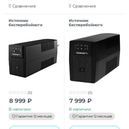
Сравнение
Сравнение
Источник
Источник
бесперебойного
бесперебойного
питания Ippon Back
питания Ippon Back
Basic 850 Euro
Basic 850
(0)
(0)
0
0
8 999
₽
7 999
₽
o
o
u
u
t
t
В наличии
В наличии
o
o
f
f
Гарантия 12 месяцев
Гарантия 12 месяцев
5
5