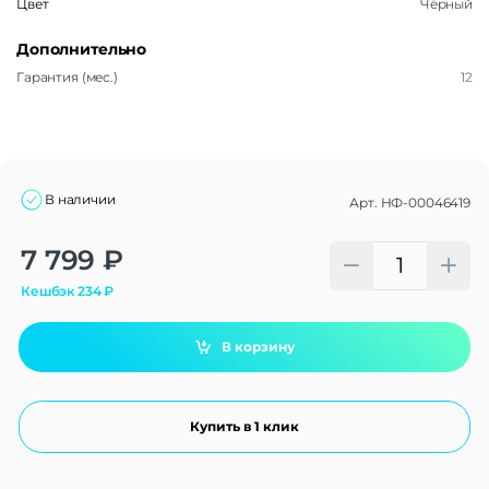
Цвет
Чёрный
Дополнительно
Гарантия (мес.)
12
В наличии
Арт.
НФ-00046419
Alternative:
7 799
₽
Кешбэк
234
₽
В корзину
Купить в 1 клик