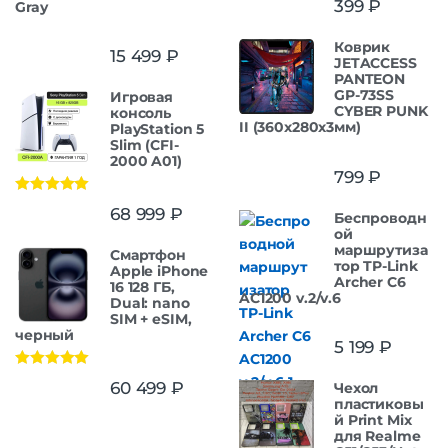
399
₽
Gray
Коврик
15 499
₽
JETACCESS
PANTEON
GP-73SS
Игровая
CYBER PUNK
консоль
II (360x280x3мм)
PlayStation 5
Slim (CFI-
2000 A01)
799
₽
Оценка
5.00
68 999
₽
Беспроводн
из 5
ой
маршрутиза
Смартфон
тор TP-Link
Apple iPhone
Archer C6
16 128 ГБ,
AC1200 v.2/v.6
Dual: nano
SIM + eSIM,
черный
5 199
₽
Оценка
5.00
60 499
₽
Чехол
из 5
пластиковы
й Print Mix
для Realme