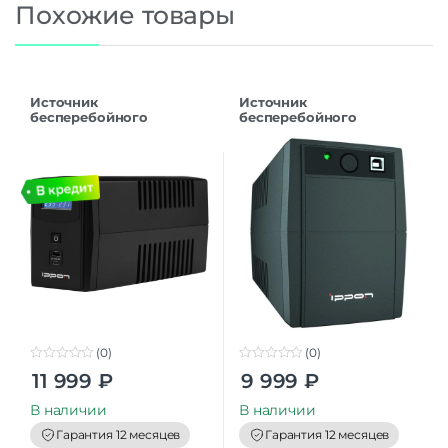
Похожие товары
Источник
Источник
бесперебойного
бесперебойного
питания Ippon Back
питания Ippon Back
Power Pro II Euro 850
Basic 850S Euro
(0)
(0)
0
0
11 999
₽
9 999
₽
o
o
u
u
t
t
В наличии
В наличии
o
o
f
f
Гарантия 12 месяцев
Гарантия 12 месяцев
5
5