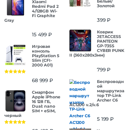
Белый/
Xiaomi
Золотой
Redmi Pad 2
4/128GB Wi-
Fi Graphite
399
₽
Gray
Коврик
15 499
₽
JETACCESS
PANTEON
GP-73SS
Игровая
CYBER PUNK
консоль
II (360x280x3мм)
PlayStation 5
Slim (CFI-
2000 A01)
799
₽
Оценка
5.00
68 999
₽
Беспроводн
из 5
ой
маршрутиза
Смартфон
тор TP-Link
Apple iPhone
Archer C6
16 128 ГБ,
AC1200 v.2/v.6
Dual: nano
SIM + eSIM,
черный
5 199
₽
Оценка
5.00