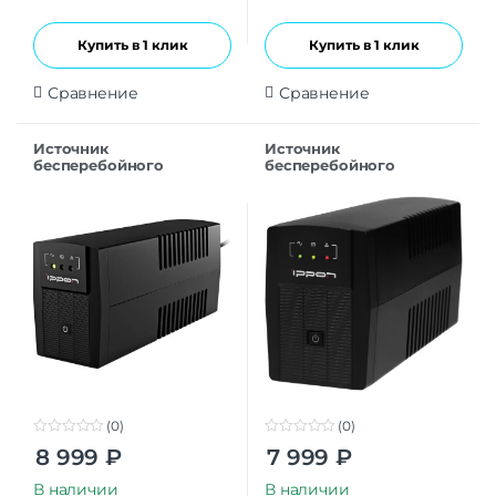
Купить в 1 клик
Купить в 1 клик
Сравнение
Сравнение
Источник
Источник
бесперебойного
бесперебойного
питания Ippon Back
питания Ippon Back
Basic 850 Euro
Basic 850
(0)
(0)
0
0
8 999
₽
7 999
₽
o
o
u
u
t
t
В наличии
В наличии