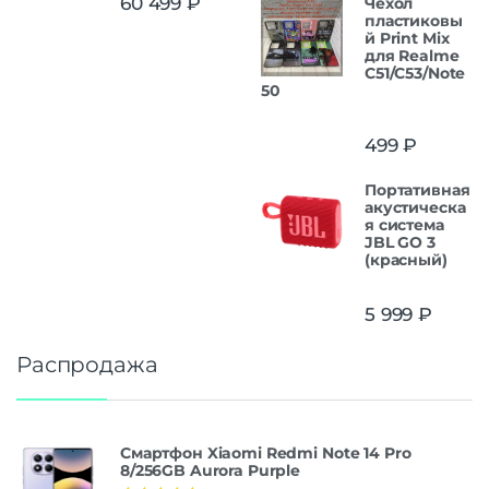
60 499
₽
Чехол
из 5
пластиковы
й Print Mix
для Realme
C51/C53/Note
50
499
₽
Портативная
акустическа
я система
JBL GO 3
(красный)
5 999
₽
Распродажа
Смартфон Xiaomi Redmi Note 14 Pro
8/256GB Aurora Purple