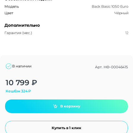
Модель
Back Basic 1050 Euro
Цвет
Чёрный
Дополнительно
Гарантия (мес.)
12
В наличии
Арт.
НФ-00046415
Alternative:
10 799
₽
Кешбэк
324
₽
В корзину
Купить в 1 клик