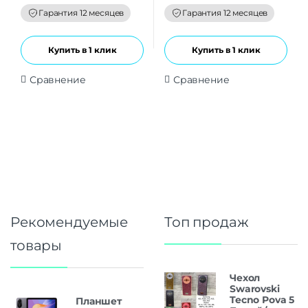
o
o
f
f
Гарантия 12 месяцев
Гарантия 12 месяцев
5
5
Купить в 1 клик
Купить в 1 клик
Сравнение
Сравнение
Рекомендуемые
Топ продаж
товары
Чехол
Swarovski
Tecno Pova 5
Планшет