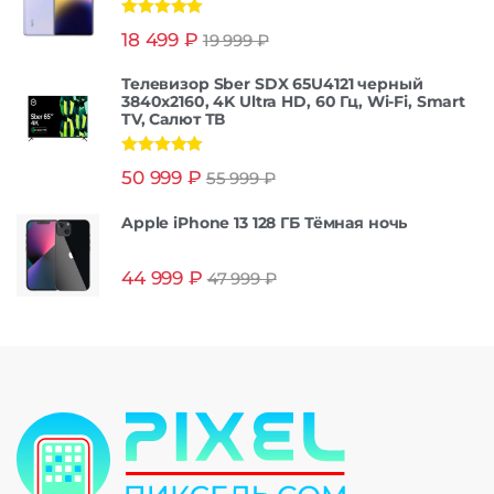
Оценка
5.00
18 499
₽
19 999
₽
из 5
Телевизор Sber SDX 65U4121 черный
3840x2160, 4K Ultra HD, 60 Гц, Wi-Fi, Smart
TV, Салют ТВ
Оценка
5.00
50 999
₽
55 999
₽
из 5
Apple iPhone 13 128 ГБ Тёмная ночь
44 999
₽
47 999
₽