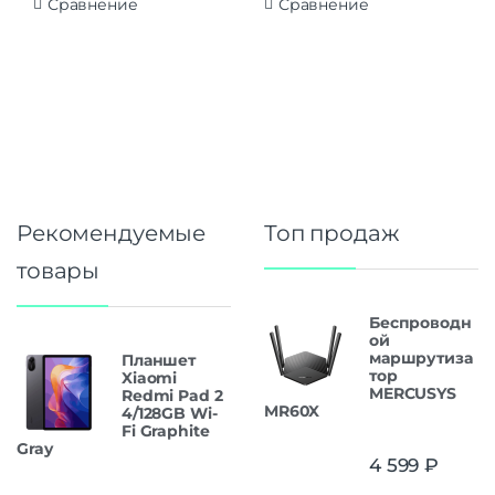
Сравнение
Сравнение
Рекомендуемые
Топ продаж
товары
Беспроводн
ой
маршрутиза
Планшет
тор
Xiaomi
MERCUSYS
Redmi Pad 2
MR60X
4/128GB Wi-
Fi Graphite
Gray
4 599
₽