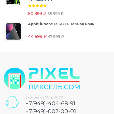
Оценка
5.00
50 999
₽
55 999
₽
из 5
Apple iPhone 13 128 ГБ Тёмная ночь
44 999
₽
47 999
₽
Звоните с 9:00 до 20:00
+7(949)-404-68-91
+7(949)-002-00-01