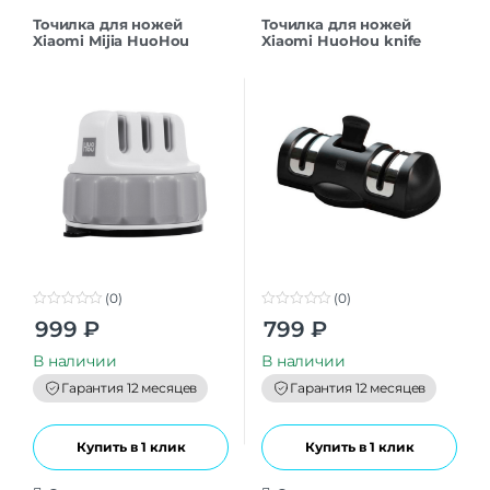
Точилка для ножей
Точилка для ножей
Xiaomi Mijia HuoHou
Xiaomi HuoHou knife
Fixable HU0066 CN
sharpener HU0045 CN
(0)
(0)
0
0
999
₽
799
₽
o
o
u
u
t
t
В наличии
В наличии
o
o
f
f
Гарантия 12 месяцев
Гарантия 12 месяцев
5
5
Купить в 1 клик
Купить в 1 клик