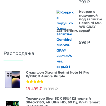
399
₽
Коврик с
подушкой
под запястье
Gembird MP-
WR-GRAY
225*195*5мм, серый
599
₽
Распродажа
Смартфон Xiaomi Redmi Note 14 Pro
8/256GB Aurora Purple
Оценка
5.00
18 499
₽
19 999
₽
из 5
Телевизор Sber SDX 65U4121 черный
3840x2160, 4K Ultra HD, 60 Гц, Wi-Fi, Smart
TV, Салют ТВ