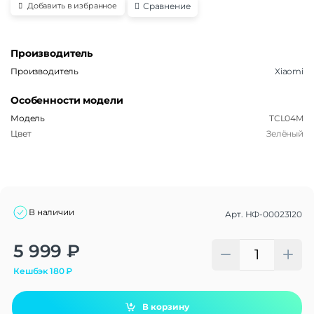
Сравнение
Добавить в избранное
Производитель
Производитель
Xiaomi
Особенности модели
Модель
TCL04M
Цвет
Зелёный
В наличии
Арт.
НФ-00023120
Alternative:
5 999
₽
Кешбэк
180
₽
В корзину