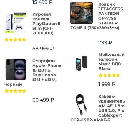
15 499
₽
Коврик
JETACCESS
PANTEON
Игровая
GP-77SS
консоль
STALKER
PlayStation 5
ZONE II (360x280x3мм)
Slim (CFI-
2000 A01)
799
₽
Оценка
5.00
68 999
₽
из 5
Мобильный
телефон
Смартфон
Maxvi B110
Apple iPhone
Black
16 128 ГБ,
Dual: nano
SIM + eSIM,
Оценка
5.00
1 999
₽
черный
из 5
Кабель-
Оценка
5.00
60 499
₽
удлинитель
из 5
AM-AF, 1.8m,
USB 2.0, Pro
Cablexpert
CCP-USB2-AMAF-6