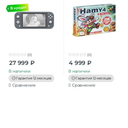
(0)
(0)
0
0
27 999
₽
4 999
₽
o
o
u
u
t
t
В наличии
В наличии
o
o
f
f
Гарантия 12 месяцев
Гарантия 12 месяцев
5
5
Сравнение
Сравнение