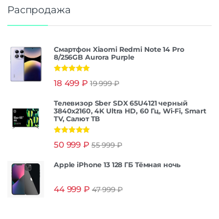
Распродажа
Смартфон Xiaomi Redmi Note 14 Pro
8/256GB Aurora Purple
Оценка
5.00
18 499
₽
19 999
₽
из 5
Телевизор Sber SDX 65U4121 черный
3840x2160, 4K Ultra HD, 60 Гц, Wi-Fi, Smart
TV, Салют ТВ
Оценка
5.00
50 999
₽
55 999
₽
из 5
Apple iPhone 13 128 ГБ Тёмная ночь
44 999
₽
47 999
₽