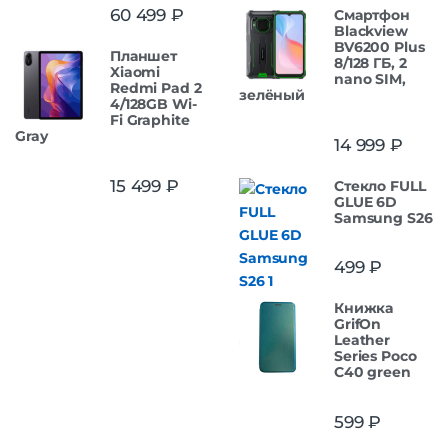
Оценка
5.00
60 499
₽
Смартфон
из 5
Blackview
BV6200 Plus
Планшет
8/128 ГБ, 2
Xiaomi
nano SIM,
Redmi Pad 2
зелёный
4/128GB Wi-
Fi Graphite
Gray
14 999
₽
15 499
₽
Стекло FULL
GLUE 6D
Samsung S26
499
₽
Книжка
GrifOn
Leather
Series Poco
C40 green
599
₽