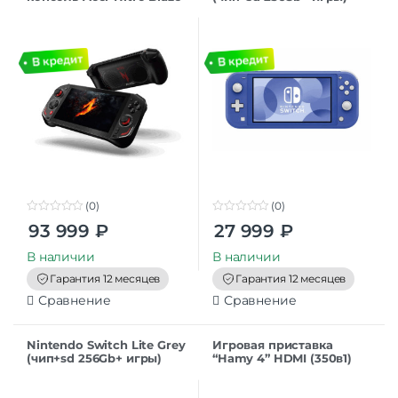
7
(0)
(0)
0
0
93 999
₽
27 999
₽
o
o
u
u
t
t
В наличии
В наличии
o
o
f
f
Гарантия 12 месяцев
Гарантия 12 месяцев
5
5
Сравнение
Сравнение
Nintendo Switch Lite Grey
Игровая приставка
(чип+sd 256Gb+ игры)
“Hamy 4” HDMI (350в1)
коробка в стиле Марио