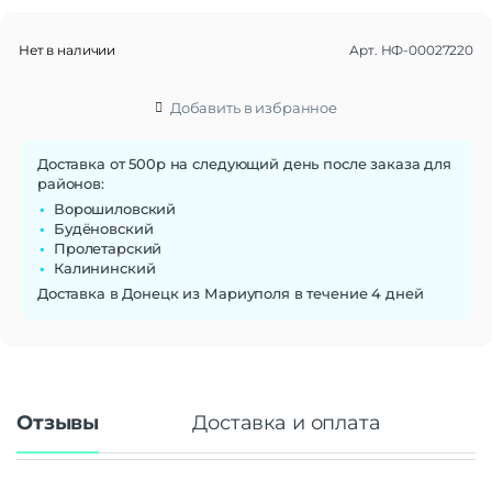
Габариты
Вес
500 г
Нет в наличии
Арт.
НФ-00027220
Размеры (ШxВxТ)
150x100x40 мм
Добавить в избранное
Дисплей
Разрешение
480p
Доставка от 500р на следующий день после заказа для
Частота обновления экрана
60 Гц
районов:
Технология HDR
Нет
Ворошиловский
Будёновский
Стандарт связи/интернет
Пролетарский
Wi-Fi
нет
Калининский
Доставка в Донецк из Мариуполя в течение 4 дней
Интерфейсы/разъемы
Количество портов
1 x AV
Видео выходы
AV
Беспроводные технологии
Отзывы
Доставка и оплата
Беспроводные технологии
AV выход | питание
Питание