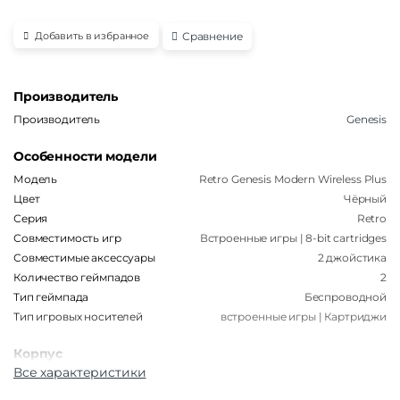
Сравнение
Добавить в избранное
Производитель
Производитель
Genesis
Особенности модели
Модель
Retro Genesis Modern Wireless Plus
Цвет
Чёрный
Серия
Retro
Совместимость игр
Встроенные игры | 8-bit cartridges
Совместимые аксессуары
2 джойстика
Количество геймпадов
2
Тип геймпада
Беспроводной
Тип игровых носителей
встроенные игры | Картриджи
Корпус
Все характеристики
Материал корпуса
Пластик