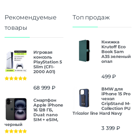
Рекомендуемые
Топ продаж
товары
Книжка
Krutoff Eco
Book Sam
Игровая
A35 зеленый
консоль
опал
PlayStation 5
Slim (CFI-
2000 A01)
499
₽
Оценка
5.00
68 999
₽
BMW для
из 5
iPhone 15 Pro
чехол
Смартфон
GripStand M-
Apple iPhone
Collection PU
16 128 ГБ,
Tricolor line Hard Navy
Dual: nano
SIM + eSIM,
черный
3 399
₽