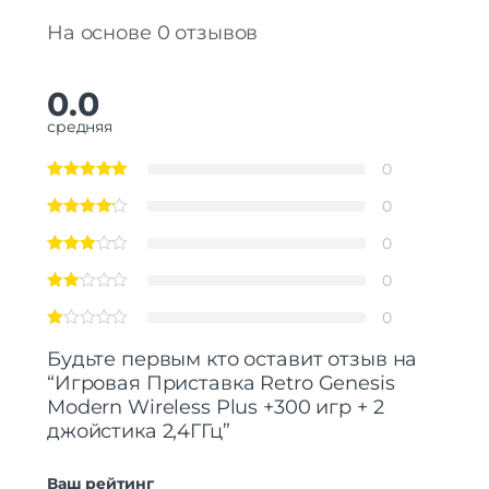
Источник питания
От розетки
На основе 0 отзывов
Энергопотребление
10 W
Охлаждение
пассивное
0.0
Комплектация
средняя
Консоль | кабели | AV кабель | 2
Комплект поставки
джойстика
0
0
0
0
0
Будьте первым кто оставит отзыв на
“Игровая Приставка Retro Genesis
Modern Wireless Plus +300 игр + 2
джойстика 2,4ГГц”
Ваш рейтинг