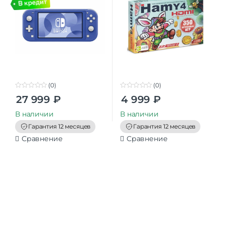
(0)
(0)
0
0
27 999
₽
4 999
₽
o
o
u
u
t
t
В наличии
В наличии
o
o
f
f
Гарантия 12 месяцев
Гарантия 12 месяцев
5
5
Сравнение
Сравнение