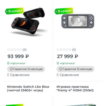
(0)
(0)
0
0
93 999
₽
27 999
₽
o
o
u
u
t
t
В наличии
В наличии
o
o
f
f
Гарантия 12 месяцев
Гарантия 12 месяцев
5
5
Сравнение
Сравнение
Nintendo Switch Lite Blue
Игровая приставка
(чип+sd 256Gb+ игры)
“Hamy 4” HDMI (350в1)
коробка в стиле Марио