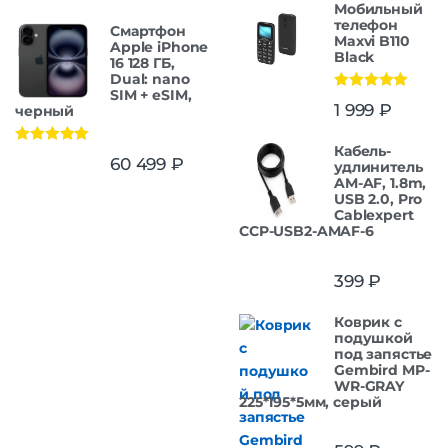
Мобильный
телефон
Смартфон
Maxvi B110
Apple iPhone
Black
16 128 ГБ,
Dual: nano
SIM + eSIM,
Оценка
5.00
1 999
₽
черный
из 5
Кабель-
Оценка
5.00
60 499
₽
удлинитель
из 5
AM-AF, 1.8m,
USB 2.0, Pro
Cablexpert
CCP-USB2-AMAF-6
399
₽
Коврик с
подушкой
под запястье
Gembird MP-
WR-GRAY
225*195*5мм, серый