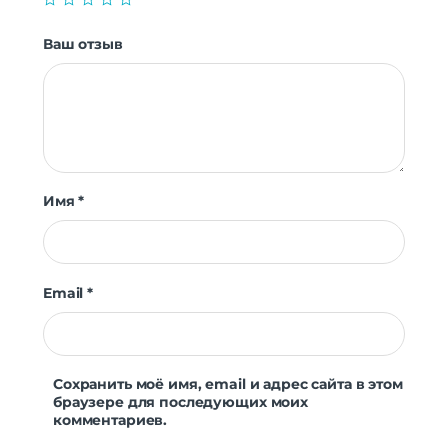
Охлаждение
Встроенное
Ваш отзыв
Комплектация
Консоль | кабели | контроллеры | док-
Комплект поставки
станция
Дополнительно
Оперативная Память
4 Гб
Имя
*
Email
*
Сохранить моё имя, email и адрес сайта в этом
браузере для последующих моих
комментариев.