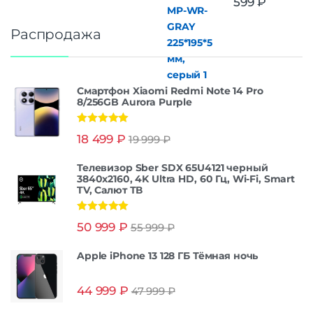
599
₽
Распродажа
Смартфон Xiaomi Redmi Note 14 Pro
8/256GB Aurora Purple
Оценка
5.00
18 499
₽
19 999
₽
из 5
Телевизор Sber SDX 65U4121 черный
3840x2160, 4K Ultra HD, 60 Гц, Wi-Fi, Smart
TV, Салют ТВ
Оценка
5.00
50 999
₽
55 999
₽
из 5
Apple iPhone 13 128 ГБ Тёмная ночь
44 999
₽
47 999
₽