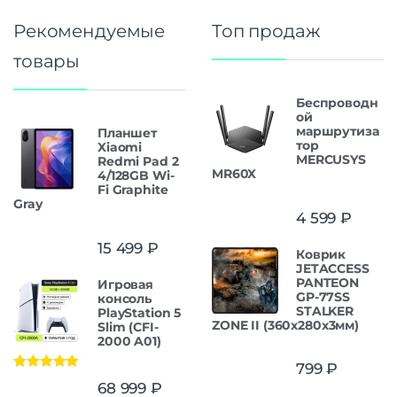
Рекомендуемые
Топ продаж
товары
Беспроводн
ой
маршрутиза
Планшет
тор
Xiaomi
MERCUSYS
Redmi Pad 2
MR60X
4/128GB Wi-
Fi Graphite
Gray
4 599
₽
15 499
₽
Коврик
JETACCESS
PANTEON
Игровая
GP-77SS
консоль
STALKER
PlayStation 5
ZONE II (360x280x3мм)
Slim (CFI-
2000 A01)
799
₽
Оценка
5.00
68 999
₽
из 5