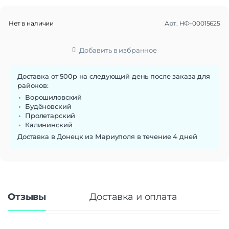
Вес
420 г
Размеры (ШxВxТ)
242x102x13.9 мм
Нет в наличии
Арт.
НФ-00015625
Функции памяти
Добавить в избранное
Объем памяти
64 Гб
Слот для карты памяти
microSD
Доставка от 500р на следующий день после заказа для
районов:
Дисплей
Ворошиловский
Дисплей
OLED
Будёновский
Разрешение
1080p
Пролетарский
Частота обновления экрана
60 Гц
Калининский
Технология HDR
Нет
Доставка в Донецк из Мариуполя в течение 4 дней
Стандарт связи/интернет
Wi-Fi
есть
Стандарт Wi-Fi
802.11ac
Отзывы
Доставка и оплата
Процессор
Процессор
NVIDIA Custom Tegra X1
Количество ядер