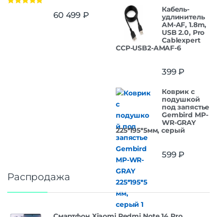
Кабель-
Оценка
5.00
60 499
₽
удлинитель
из 5
AM-AF, 1.8m,
USB 2.0, Pro
Cablexpert
CCP-USB2-AMAF-6
399
₽
Коврик с
подушкой
под запястье
Gembird MP-
WR-GRAY
225*195*5мм, серый
599
₽
Распродажа
Смартфон Xiaomi Redmi Note 14 Pro