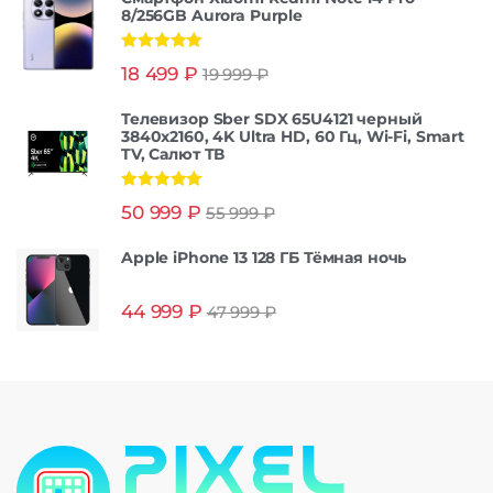
8/256GB Aurora Purple
Оценка
5.00
18 499
₽
19 999
₽
из 5
Телевизор Sber SDX 65U4121 черный
3840x2160, 4K Ultra HD, 60 Гц, Wi-Fi, Smart
TV, Салют ТВ
Оценка
5.00
50 999
₽
55 999
₽
из 5
Apple iPhone 13 128 ГБ Тёмная ночь
44 999
₽
47 999
₽