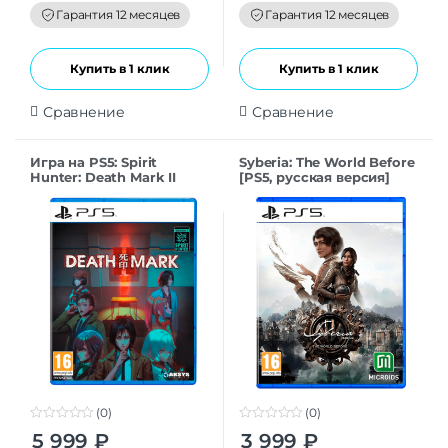
f
f
Гарантия 12 месяцев
Гарантия 12 месяцев
5
5
Купить в 1 клик
Купить в 1 клик
Сравнение
Сравнение
Игра на PS5: Spirit
Syberia: The World Before
Hunter: Death Mark II
[PS5, русская версия]
[PS5, английская версия]
(0)
(0)
0
0
5 999
₽
3 999
₽
o
o