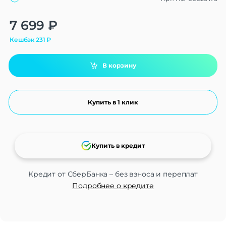
Alternative:
7 699
₽
Кешбэк
231
₽
В корзину
Купить в 1 клик
Купить в кредит
Кредит от СберБанка – без взноса и переплат
Подробнее о кредите