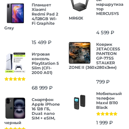
маршрутиза
Планшет
тор
Xiaomi
MERCUSYS
Redmi Pad 2
MR60X
4/128GB Wi-
Fi Graphite
Gray
4 599
₽
15 499
₽
Коврик
JETACCESS
PANTEON
Игровая
GP-77SS
консоль
STALKER
PlayStation 5
ZONE II (360x280x3мм)
Slim (CFI-
2000 A01)
799
₽
Оценка
5.00
68 999
₽
из 5
Мобильный
телефон
Смартфон
Maxvi B110
Apple iPhone
Black
16 128 ГБ,
Dual: nano
SIM + eSIM,
Оценка
5.00
1 999
₽
черный
из 5