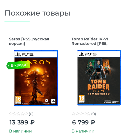
Похожие товары
Saros [PS5, русская
Tomb Raider IV-VI
версия]
Remastered [PS5,
русская версия]
(0)
(0)
0
0
13 399
₽
6 799
₽
o
o
u
u
t
t
В наличии
В наличии
o
o