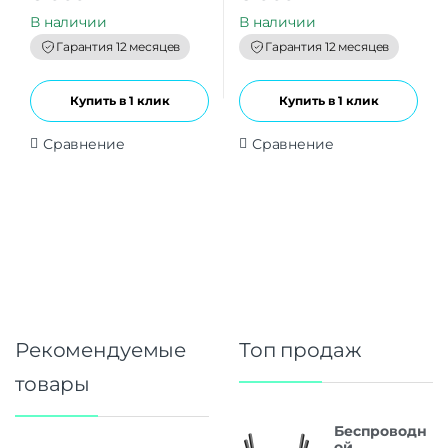
u
u
t
t
В наличии
В наличии
o
o
f
f
Гарантия 12 месяцев
Гарантия 12 месяцев
5
5
Купить в 1 клик
Купить в 1 клик
Сравнение
Сравнение
Рекомендуемые
Топ продаж
товары
Беспроводн
ой