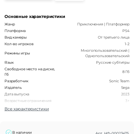
Основные характеристики
Жанр
Приключения | Платформер
Платформа
PS4
Вид камеры
От третьего лица
Кол-во игроков
1-2
Многопользовательский |
Режимы игры
Однопользовательский
Язык
Русские субтитры
Свободное место на диске,
8 Гб
Гб
Разработчик
Sonic Team
Издатель
Sega
Дата выпуска
2023
Возрастные ограничения
3+
Поддержка VR
Нет
Все характеристики
Тип носителя
Диск
Тип издания
Стандартное
В наличии
Арт.
НФ-00023475