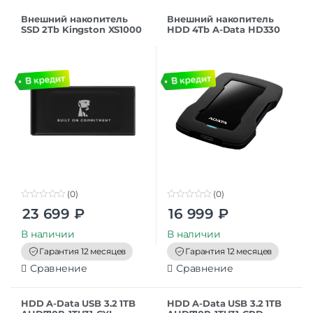
Внешний накопитель
Внешний накопитель
SSD 2Tb Kingston XS1000
HDD 4Tb A-Data HD330
USB 3.2
USB 3.2, черный
(SXS1000/2000GA),
(AHD330-4TU31-CBK)
черный
(0)
(0)
0
0
23 699
₽
16 999
₽
o
o
u
u
t
t
В наличии
В наличии
o
o
f
f
Гарантия 12 месяцев
Гарантия 12 месяцев
5
5
Сравнение
Сравнение
HDD A-Data USB 3.2 1TB
HDD A-Data USB 3.2 1TB