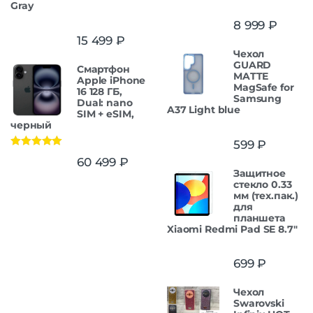
Gray
8 999
₽
15 499
₽
Чехол
GUARD
Смартфон
MATTE
Apple iPhone
MagSafe for
16 128 ГБ,
Samsung
Dual: nano
A37 Light blue
SIM + eSIM,
черный
599
₽
Оценка
5.00
60 499
₽
из 5
Защитное
стекло 0.33
мм (тех.пак.)
для
планшета
Xiaomi Redmi Pad SE 8.7"
699
₽
Чехол
Swarovski