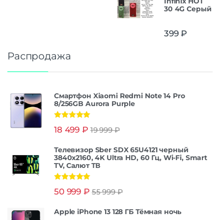
Infinix HOT
30 4G Серый
399
₽
Распродажа
Смартфон Xiaomi Redmi Note 14 Pro
8/256GB Aurora Purple
Оценка
5.00
18 499
₽
19 999
₽
из 5
Телевизор Sber SDX 65U4121 черный
3840x2160, 4K Ultra HD, 60 Гц, Wi-Fi, Smart
TV, Салют ТВ
Оценка
5.00
50 999
₽
55 999
₽
из 5
Apple iPhone 13 128 ГБ Тёмная ночь