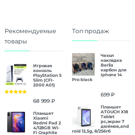
Рекомендуемые
Топ продаж
товары
Чехол
накладка
Berila
Игровая
карбон для
консоль
Iphone 14
PlayStation 5
Pro black
Slim (CFI-
2000 A01)
699
₽
Оценка
5.00
68 999
₽
из 5
Планшет
ATOUCH X18
Планшет
Tablet
Xiaomi
pc,экран 7
Redmi Pad 2
дюймов,and
4/128GB Wi-
roid 12,5g, 8/256гб
Fi Graphite