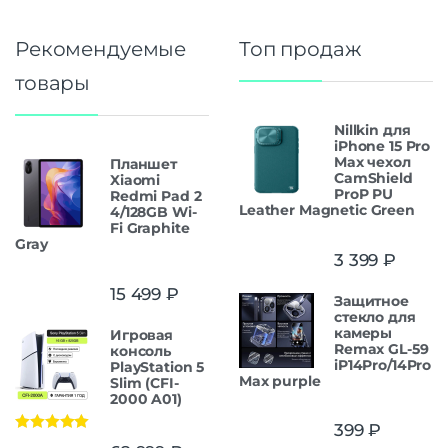
Рекомендуемые
Топ продаж
товары
Nillkin для
iPhone 15 Pro
Max чехол
Планшет
CamShield
Xiaomi
ProP PU
Redmi Pad 2
Leather Magnetic Green
4/128GB Wi-
Fi Graphite
Gray
3 399
₽
15 499
₽
Защитнoe
cтекло для
камеры
Игровая
Remax GL-59
консоль
iP14Pro/14Pro
PlayStation 5
Max purple
Slim (CFI-
2000 A01)
399
₽
Оценка
5.00