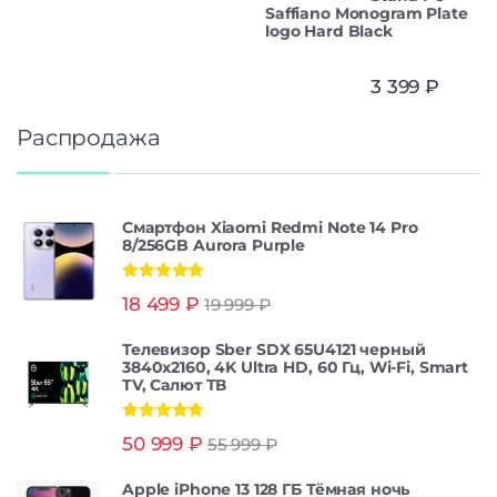
Saffiano Monogram Plate
logo Hard Black
3 399
₽
Распродажа
Смартфон Xiaomi Redmi Note 14 Pro
8/256GB Aurora Purple
Оценка
5.00
18 499
₽
19 999
₽
из 5
Телевизор Sber SDX 65U4121 черный
3840x2160, 4K Ultra HD, 60 Гц, Wi-Fi, Smart
TV, Салют ТВ
Оценка
5.00
50 999
₽
55 999
₽
из 5
Apple iPhone 13 128 ГБ Тёмная ночь