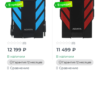
(0)
(0)
0
0
12 199
₽
11 499
₽
o
o
u
u
t
t
В наличии
В наличии
o
o
f
f
Гарантия 12 месяцев
Гарантия 12 месяцев
5
5
Сравнение
Сравнение