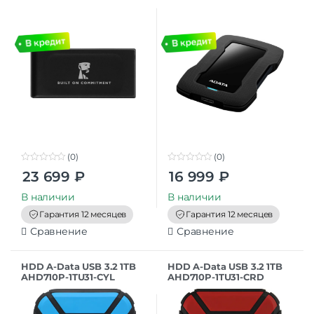
USB 3.2
USB 3.2, черный
(SXS1000/2000GA),
(AHD330-4TU31-CBK)
черный
(0)
(0)
0
0
23 699
₽
16 999
₽
o
o
u
u
t
t
В наличии
В наличии
o
o
f
f
Гарантия 12 месяцев
Гарантия 12 месяцев
5
5
Сравнение
Сравнение
HDD A-Data USB 3.2 1TB
HDD A-Data USB 3.2 1TB
AHD710P-1TU31-CYL
AHD710P-1TU31-CRD
HD710Pro DashDrive
HD710Pro DashDrive
Durable 2.5″ синий
Durable 2.5″ красный