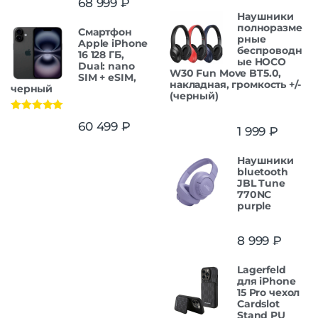
68 999
₽
из 5
Наушники
полноразме
Смартфон
рные
Apple iPhone
беспроводн
16 128 ГБ,
ые HOCO
Dual: nano
W30 Fun Move BT5.0,
SIM + eSIM,
накладная, громкость +/-
черный
(черный)
Оценка
5.00
60 499
₽
1 999
₽
из 5
Наушники
bluetooth
JBL Tune
770NC
purple
8 999
₽
Lagerfeld
для iPhone
15 Pro чехол
Cardslot
Stand PU