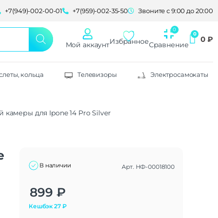
+7(949)-002-00-01
+7(959)-002-35-50
Звоните с 9:00 до 20:00
0
₽
Избранное
Мой аккаунт
Сравнение
слеты, кольца
Телевизоры
Электросамокаты
й камеры для Ipone 14 Pro Silver
e
В наличии
Арт.
НФ-00018100
Alternative:
899
₽
Кешбэк
27
₽