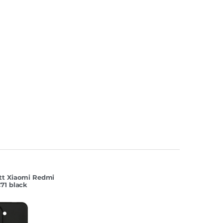
tt Xiaomi Redmi
71 black