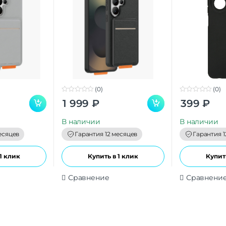
(0)
(0)
0
0
1 999
₽
399
₽
o
o
u
u
t
t
В наличии
В наличии
o
o
f
f
есяцев
Гарантия 12 месяцев
Гарантия 1
5
5
1 клик
Купить в 1 клик
Купить
Сравнение
Сравнени