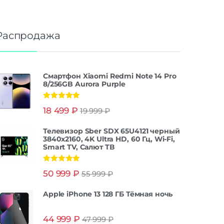
Распродажа
Смартфон Xiaomi Redmi Note 14 Pro
8/256GB Aurora Purple
Оценка
5.00
18 499
₽
19 999
₽
из 5
Телевизор Sber SDX 65U4121 черный
3840x2160, 4K Ultra HD, 60 Гц, Wi-Fi,
Smart TV, Салют ТВ
Оценка
5.00
50 999
₽
55 999
₽
из 5
Apple iPhone 13 128 ГБ Тёмная ночь
44 999
₽
47 999
₽