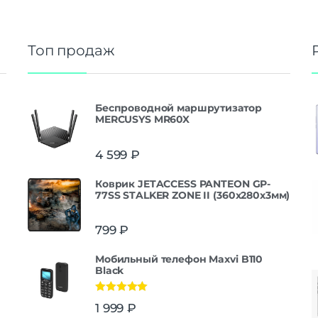
Топ продаж
Беспроводной маршрутизатор
MERCUSYS MR60X
4 599
₽
Коврик JETACCESS PANTEON GP-
77SS STALKER ZONE II (360x280x3мм)
799
₽
Мобильный телефон Maxvi B110
Black
Оценка
5.00
1 999
₽
из 5