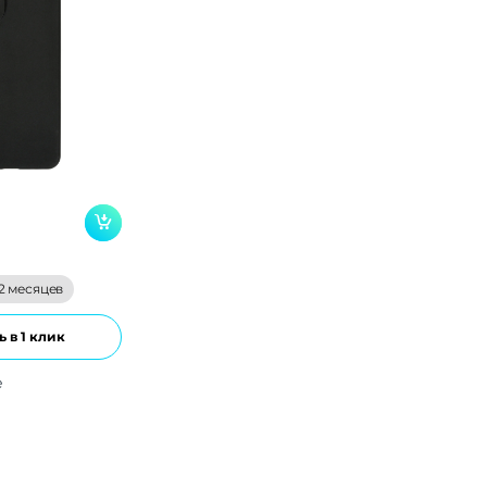
2 месяцев
 в 1 клик
е