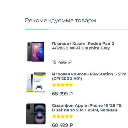
Рекомендуемые товары
Планшет Xiaomi Redmi Pad 2
4/128GB Wi-Fi Graphite Gray
15 499
₽
Игровая консоль PlayStation 5 Slim
(CFI-2000 A01)
Оценка
5.00
68 999
₽
из 5
Смартфон Apple iPhone 16 128 ГБ,
Dual: nano SIM + eSIM, черный
Оценка
5.00
60 499
₽
из 5