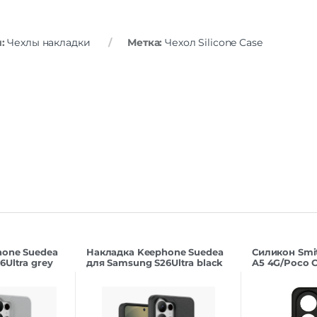
я:
Чехлы накладки
Метка:
Чехол Silicone Case
hone Suedea
Накладка Keephone Suedea
Силикон Smi
Ultra grey
для Samsung S26Ultra black
A5 4G/Poco C