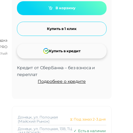
В корзину
Купить в 1 клик
адка
 PRO
Купить в кредит
стый
Кредит от СберБанка – без взноса и
переплат
Подробнее о кредите
Донецк, ул. Полоцкая
⧖
Под заказ 2-3 дня
(Майский Рынок)
Донецк, ул. Полоцкая, 13В, ТЦ
✓
Есть в наличии
«МАЙСКИЙ»