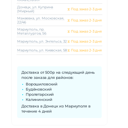
Донецк, ул. Куприна
⧖
Под заказ 2-3 дня
(Мирный)
Макеeвка, ул. Московская,
⧖
Под заказ 2-3 дня
22/46
Мариуполь, пр.
⧖
Под заказ 2-3 дня
Металлургов, 56
Мариуполь, ул. Энгельса, 32
⧖
Под заказ 2-3 дня
Мариуполь, ул. Киевская, 58
⧖
Под заказ 2-3 дня
Доставка от 500р на следующий день
после заказа для районов:
Ворошиловский
Будёновский
Пролетарский
Калининский
Доставка в Донецк из Мариуполя в
течение 4 дней