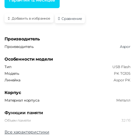
Сравнение
Добавить в избранное
Производитель
Производитель
Aspor
Особенности модели
Тип
USB Flash
Модель
PK TG105
Линейка
Aspor PK
Корпус
Материал корпуса
Металл
Функции памяти
Объем памяти
32 Гб
Все характеристики
Интерфейсы/разъемы