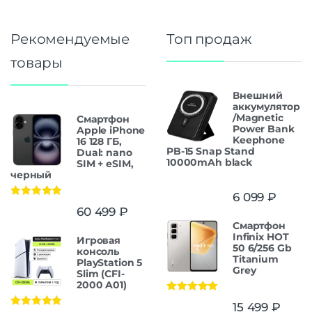
Рекомендуемые
Топ продаж
товары
Внешний
аккумулятор
/Magnetic
Смартфон
Power Bank
Apple iPhone
Keephone
16 128 ГБ,
PB-15 Snap Stand
Dual: nano
10000mAh black
SIM + eSIM,
черный
6 099
₽
Оценка
5.00
60 499
₽
из 5
Смартфон
Infinix HOT
Игровая
50 6/256 Gb
консоль
Titanium
PlayStation 5
Grey
Slim (CFI-
2000 A01)
Оценка
5.00
15 499
₽
из 5