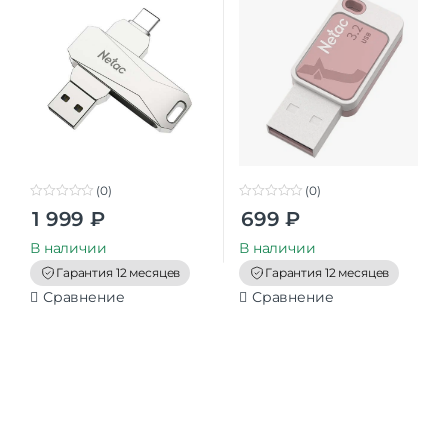
(0)
(0)
0
0
1 999
₽
699
₽
o
o
u
u
t
t
В наличии
В наличии
o
o
f
f
Гарантия 12 месяцев
Гарантия 12 месяцев
5
5
Сравнение
Сравнение