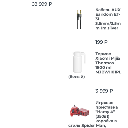
Оценка
5.00
68 999
₽
из 5
Кабель AUX
Earldom ET-
31
3.5mm/3.5m
m 1m silver
199
₽
Термос
Xiaomi Mijia
Thermos
1800 ml
MJBWH01PL
(белый)
3 999
₽
Игровая
приставка
"Hamy 4"
(350в1)
коробка в
стиле Spider Man,