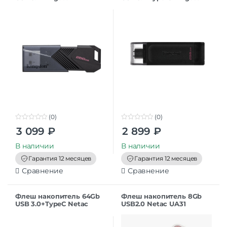
DataTraveler Exodia Onyx
DataTraveler 70
(DTXON/256GB)
(0)
(0)
0
0
3 099
₽
2 899
₽
o
o
u
u
t
t
В наличии
В наличии
o
o
f
f
Гарантия 12 месяцев
Гарантия 12 месяцев
5
5
Сравнение
Сравнение
Флеш накопитель 64Gb
Флеш накопитель 8Gb
USB 3.0+TypeC Netac
USB2.0 Netac UA31
U782C (NT03U782C-064G-
(NT03UA31N-008G-20PK),
32PN)
розовая