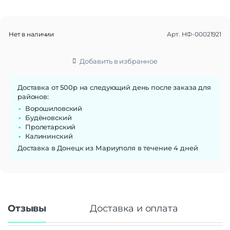
Интерфейс USB
USB 2.0
Основные характеристики
Нет в наличии
Арт.
НФ-00021921
Скорость чтения
100 MB/s
Скорость записи
10 MB/s
Добавить в избранное
Макс. рабочая температура
70°C
Доставка от 500р на следующий день после заказа для
районов:
Ворошиловский
Будёновский
Пролетарский
Калининский
Доставка в Донецк из Мариуполя в течение 4 дней
Отзывы
Доставка и оплата