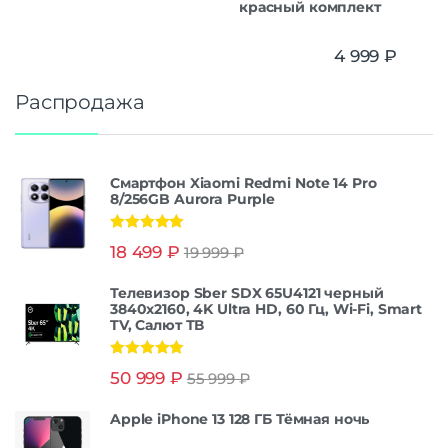
красный комплект
4 999
₽
Распродажа
Смартфон Xiaomi Redmi Note 14 Pro
8/256GB Aurora Purple
Оценка
5.00
18 499
₽
19 999
₽
из 5
Телевизор Sber SDX 65U4121 черный
3840x2160, 4K Ultra HD, 60 Гц, Wi-Fi, Smart
TV, Салют ТВ
Оценка
5.00
50 999
₽
55 999
₽
из 5
Apple iPhone 13 128 ГБ Тёмная ночь