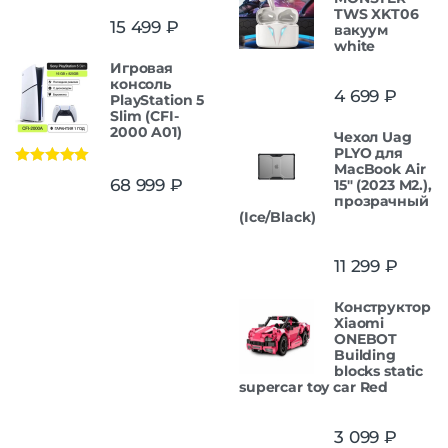
TWS XKT06
15 499
₽
вакуум
white
Игровая
консоль
4 699
₽
PlayStation 5
Slim (CFI-
2000 A01)
Чехол Uag
PLYO для
MacBook Air
Оценка
5.00
68 999
₽
15" (2023 M2.),
из 5
прозрачный
(Ice/Black)
11 299
₽
Конструктор
Xiaomi
ONEBOT
Building
blocks static
supercar toy car Red
3 099
₽