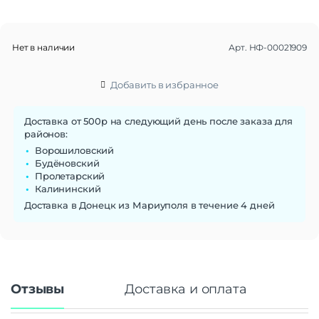
Интерфейс USB
USB 2.0
Основные характеристики
Нет в наличии
Арт.
НФ-00021909
Скорость чтения
100 MB/s
Скорость записи
10 MB/s
Добавить в избранное
Макс. рабочая температура
70°C
Доставка от 500р на следующий день после заказа для
районов:
Ворошиловский
Будёновский
Пролетарский
Калининский
Доставка в Донецк из Мариуполя в течение 4 дней
Отзывы
Доставка и оплата