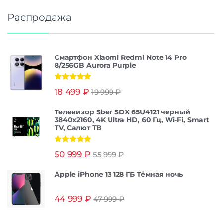
Распродажа
Смартфон Xiaomi Redmi Note 14 Pro
8/256GB Aurora Purple
Оценка
5.00
18 499
₽
19 999
₽
из 5
Телевизор Sber SDX 65U4121 черный
3840x2160, 4K Ultra HD, 60 Гц, Wi-Fi, Smart
TV, Салют ТВ
Оценка
5.00
50 999
₽
55 999
₽
из 5
Apple iPhone 13 128 ГБ Тёмная ночь
44 999
₽
47 999
₽