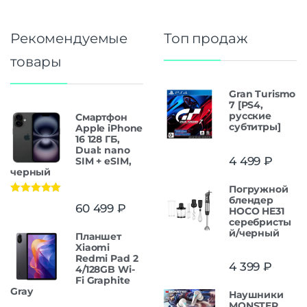
Рекомендуемые
Топ продаж
товары
Gran Turismo
7 [PS4,
русские
Смартфон
субтитры]
Apple iPhone
16 128 ГБ,
Dual: nano
4 499
₽
SIM + eSIM,
черный
Погружной
блендер
Оценка
5.00
60 499
₽
HOCO HE31
из 5
серебристы
й/черный
Планшет
Xiaomi
Redmi Pad 2
4 399
₽
4/128GB Wi-
Fi Graphite
Gray
Наушники
MONSTER