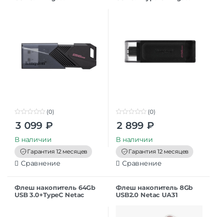
DataTraveler Exodia Onyx
DataTraveler 70
(DTXON/256GB)
(0)
(0)
0
0
3 099
₽
2 899
₽
o
o
u
u
t
t
В наличии
В наличии
o
o
f
f
Гарантия 12 месяцев
Гарантия 12 месяцев
5
5
Сравнение
Сравнение
Флеш накопитель 64Gb
Флеш накопитель 8Gb
USB 3.0+TypeC Netac
USB2.0 Netac UA31
U782C (NT03U782C-064G-
(NT03UA31N-008G-20PK),
32PN)
розовая