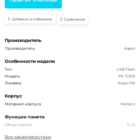
Сравнение
Добавить в избранное
Производитель
Производитель
Aspor
Особенности модели
Тип
USB Flash
Модель
PK TG105
Линейка
Aspor PK
Корпус
Материал корпуса
Металл
Функции памяти
Объем памяти
16 Гб
Все характеристики
Интерфейсы/разъемы