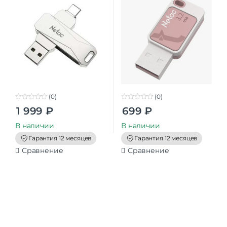
(0)
(0)
0
0
1 999
₽
699
₽
o
o
u
u
t
t
В наличии
В наличии
o
o
f
f
Гарантия 12 месяцев
Гарантия 12 месяцев
5
5
Сравнение
Сравнение