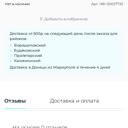
Нет в наличии
Арт.
НФ-00037733
Материал браслета/
Пластик
ремешка
Ширина ремешка
20 мм
Добавить в избранное
Сменные ремешки
Да
Тип застежки
Пряжка
Доставка от 500р на следующий день после заказа для
районов:
Габариты
Ворошиловский
Вес
28 г
Будёновский
Пролетарский
Размеры (ШxВxТ)
47x22x12.5 мм
Калининский
Операционная система
Доставка в Донецк из Мариуполя в течение 4 дней
Операционная система
RTOS
Функции памяти
Объем памяти
8 Гб
Отзывы
Доставка и оплата
Дисплей
Дисплей
AMOLED
Диагональ экрана
1.65"
Разрешение
456×280
На основе 0 отзывов