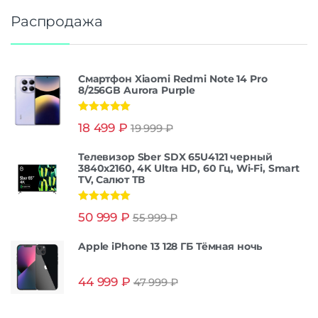
Распродажа
Смартфон Xiaomi Redmi Note 14 Pro
8/256GB Aurora Purple
Оценка
5.00
18 499
₽
19 999
₽
из 5
Телевизор Sber SDX 65U4121 черный
3840x2160, 4K Ultra HD, 60 Гц, Wi-Fi, Smart
TV, Салют ТВ
Оценка
5.00
50 999
₽
55 999
₽
из 5
Apple iPhone 13 128 ГБ Тёмная ночь
44 999
₽
47 999
₽