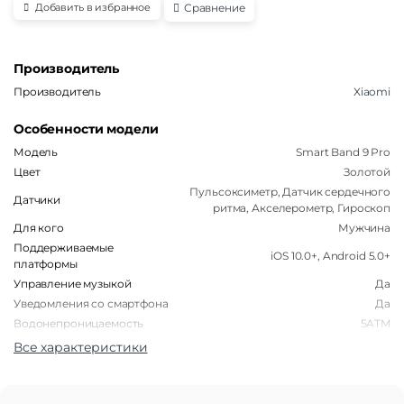
Сравнение
Добавить в избранное
Производитель
Производитель
Xiaomi
Особенности модели
Модель
Smart Band 9 Pro
Цвет
Золотой
Пульсоксиметр, Датчик сердечного
Датчики
ритма, Акселерометр, Гироскоп
Для кого
Мужчина
Поддерживаемые
iOS 10.0+, Android 5.0+
платформы
Управление музыкой
Да
Уведомления со смартфона
Да
Водонепроницаемость
5ATM
Все характеристики
Корпус
Форма корпуса часов
Прямоугольная
Материал корпуса
Пластик