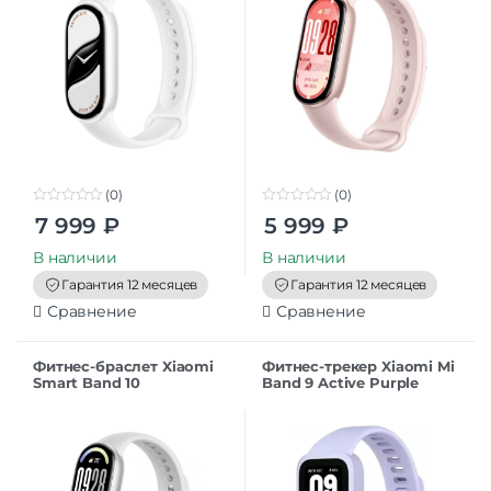
(0)
(0)
0
0
7 999
₽
5 999
₽
o
o
u
u
t
t
В наличии
В наличии
o
o
f
f
Гарантия 12 месяцев
Гарантия 12 месяцев
5
5
Сравнение
Сравнение
Фитнес-браслет Xiaomi
Фитнес-трекер Xiaomi Mi
Smart Band 10
Band 9 Active Purple
(BHR07PSGL),
серебристый