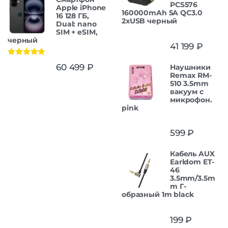
PCS576
Apple iPhone
160000mAh 5A QC3.0
16 128 ГБ,
2xUSB черный
Dual: nano
SIM + eSIM,
черный
41 199
₽
Оценка
5.00
60 499
₽
Наушники
из 5
Remax RM-
510 3.5mm
вакуум с
микрофон.
pink
599
₽
Кабель AUX
Earldom ET-
46
3.5mm/3.5m
m Г-
образный 1m black
199
₽