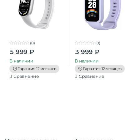
(0)
(0)
0
0
5 999
₽
3 999
₽
o
o
u
u
t
t
В наличии
В наличии
o
o
f
f
Гарантия 12 месяцев
Гарантия 12 месяцев
5
5
Сравнение
Сравнение