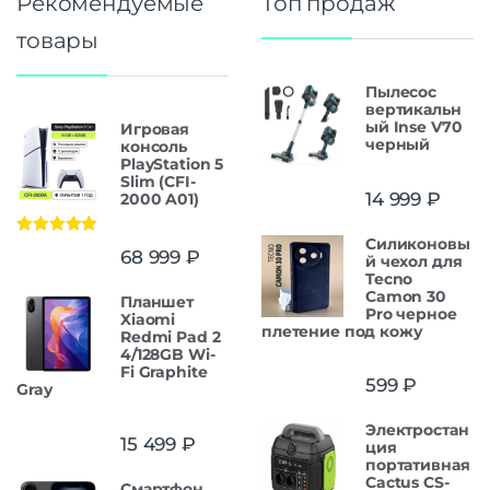
Рекомендуемые
Топ продаж
товары
Пылесос
вертикальн
ый Inse V70
Игровая
черный
консоль
PlayStation 5
Slim (CFI-
14 999
₽
2000 A01)
Силиконовы
Оценка
5.00
68 999
₽
й чехол для
из 5
Tecno
Camon 30
Планшет
Pro черное
Xiaomi
плетение под кожу
Redmi Pad 2
4/128GB Wi-
Fi Graphite
599
₽
Gray
Электростан
15 499
₽
ция
портативная
Cactus CS-
Смартфон