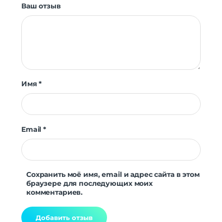
Мониторинг сна
Да
Ваш отзыв
Уровень стресса
Да
Женское здоровье
Да
Датчики
Акселерометр
Да
Гироскоп
Да
Пульсоксиметр
Да
Имя
*
Беспроводные технологии
Беспроводные технологии
Bluetooth | Wi-Fi
Версия Bluetooth
5.2
Email
*
NFC
нет
Питание
беспроводная зарядка | быстрая
Сохранить моё имя, email и адрес сайта в этом
Функции зарядки
зарядка
браузере для последующих моих
комментариев.
Навигация
Навигация
GPS | ГЛОНАСС