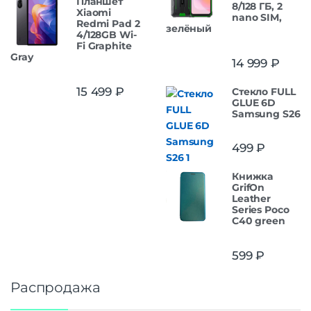
Планшет
8/128 ГБ, 2
Xiaomi
nano SIM,
Redmi Pad 2
зелёный
4/128GB Wi-
Fi Graphite
Gray
14 999
₽
15 499
₽
Стекло FULL
GLUE 6D
Samsung S26
499
₽
Книжка
GrifOn
Leather
Series Poco
C40 green
599
₽
Распродажа