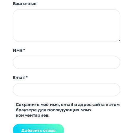
Мониторинг сна
Да
Ваш отзыв
Уровень стресса
Да
Женское здоровье
Да
Датчики
Акселерометр
Да
Гироскоп
Да
Пульсоксиметр
Да
Имя
*
Беспроводные технологии
Беспроводные технологии
Bluetooth | Wi-Fi
Версия Bluetooth
5.0
Email
*
NFC
нет
Питание
Функции зарядки
быстрая зарядка
Сохранить моё имя, email и адрес сайта в этом
браузере для последующих моих
Навигация
комментариев.
Навигация
GPS | ГЛОНАСС