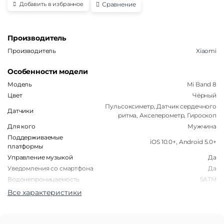
Сравнение
Добавить в избранное
Производитель
Производитель
Xiaomi
Особенности модели
Модель
Mi Band 8
Цвет
Чёрный
Пульсоксиметр, Датчик сердечного
Датчики
ритма, Акселерометр, Гироскоп
Для кого
Мужчина
Поддерживаемые
iOS 10.0+, Android 5.0+
платформы
Управление музыкой
Да
Уведомления со смартфона
Да
Водонепроницаемость
5ATM
Все характеристики
Корпус
Форма корпуса часов
Прямоугольная
Материал корпуса
Пластик