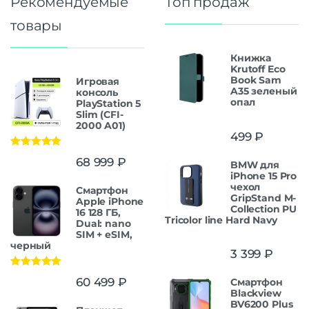
Рекомендуемые
Топ продаж
товары
Книжка
Krutoff Eco
Book Sam
Игровая
A35 зеленый
консоль
опал
PlayStation 5
Slim (CFI-
2000 A01)
499
₽
Оценка
5.00
68 999
₽
BMW для
из 5
iPhone 15 Pro
чехол
Смартфон
GripStand M-
Apple iPhone
Collection PU
16 128 ГБ,
Tricolor line Hard Navy
Dual: nano
SIM + eSIM,
черный
3 399
₽
Оценка
5.00
60 499
₽
Смартфон
из 5
Blackview
BV6200 Plus