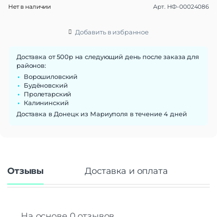
Нет в наличии
Арт.
НФ-00024086
Материал браслета/
Пластик
ремешка
Ширина ремешка
18 мм
Добавить в избранное
Сменные ремешки
Да
Тип застежки
Пряжка
Доставка от 500р на следующий день после заказа для
районов:
Габариты
Ворошиловский
Вес
28 г
Будёновский
Пролетарский
Размеры (ШxВxТ)
47.5×18.5×12.7 мм
Калининский
Операционная система
Доставка в Донецк из Мариуполя в течение 4 дней
Операционная система
RTOS
Функции памяти
Объем памяти
128 Мб
Отзывы
Доставка и оплата
Дисплей
Дисплей
AMOLED
Диагональ экрана
1.56"
Разрешение
490×152
На основе 0 отзывов