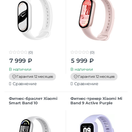
(0)
(0)
0
0
7 999
₽
5 999
₽
o
o
u
u
t
t
В наличии
В наличии
o
o
f
f
Гарантия 12 месяцев
Гарантия 12 месяцев
5
5
Сравнение
Сравнение
Фитнес-браслет Xiaomi
Фитнес-трекер Xiaomi Mi
Smart Band 10
Band 9 Active Purple
(BHR07PSGL),
серебристый