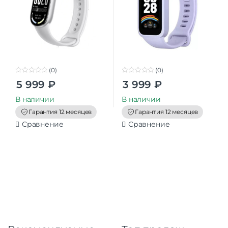
(0)
(0)
0
0
5 999
₽
3 999
₽
o
o
u
u
t
t
В наличии
В наличии
o
o
f
f
Гарантия 12 месяцев
Гарантия 12 месяцев
5
5
Сравнение
Сравнение