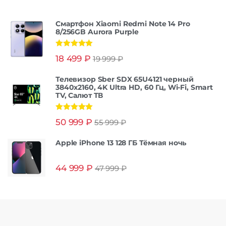
Смартфон Xiaomi Redmi Note 14 Pro
8/256GB Aurora Purple
Оценка
5.00
18 499
₽
19 999
₽
из 5
Телевизор Sber SDX 65U4121 черный
3840x2160, 4K Ultra HD, 60 Гц, Wi-Fi, Smart
TV, Салют ТВ
Оценка
5.00
50 999
₽
55 999
₽
из 5
Apple iPhone 13 128 ГБ Тёмная ночь
44 999
₽
47 999
₽