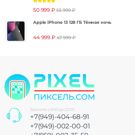
Оценка
5.00
50 999
₽
55 999
₽
из 5
Apple iPhone 13 128 ГБ Тёмная ночь
44 999
₽
47 999
₽
Звоните с 9:00 до 20:00
+7(949)-404-68-91
+7(949)-002-00-01