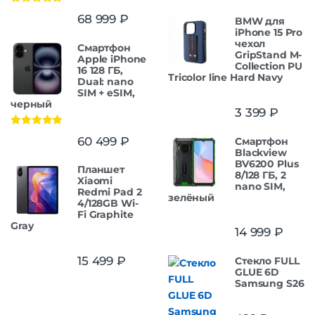
Оценка
5.00
68 999
₽
BMW для
из 5
iPhone 15 Pro
чехол
Смартфон
GripStand M-
Apple iPhone
Collection PU
16 128 ГБ,
Tricolor line Hard Navy
Dual: nano
SIM + eSIM,
черный
3 399
₽
Оценка
5.00
60 499
₽
Смартфон
из 5
Blackview
BV6200 Plus
Планшет
8/128 ГБ, 2
Xiaomi
nano SIM,
Redmi Pad 2
зелёный
4/128GB Wi-
Fi Graphite
Gray
14 999
₽
15 499
₽
Стекло FULL
GLUE 6D
Samsung S26