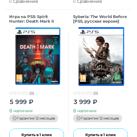
Сравнение
Сравнение
Игра на PS5: Spirit
Syberia: The World Before
Hunter: Death Mark II
[PS5, русская версия]
[PS5, английская версия]
(0)
(0)
0
0
5 999
₽
3 999
₽
o
o
u
u
t
t
В наличии
В наличии
o
o
f
f
Гарантия 12 месяцев
Гарантия 12 месяцев
5
5
Купить в 1 клик
Купить в 1 клик