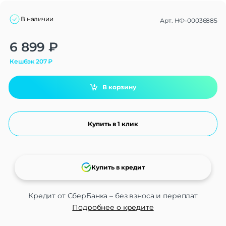
В наличии
Арт.
НФ-00036885
Alternative:
6 899
₽
Кешбэк
207
₽
В корзину
Купить в 1 клик
Купить в кредит
Кредит от СберБанка – без взноса и переплат
Подробнее о кредите