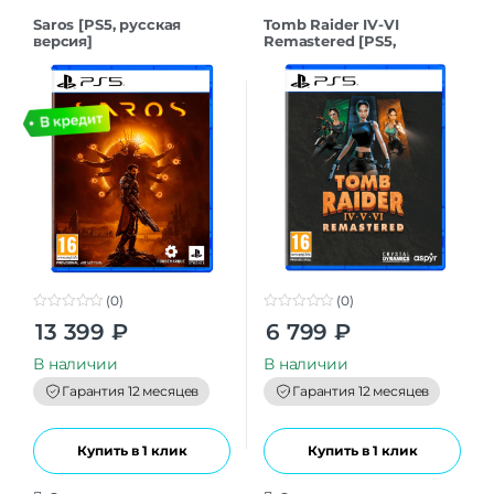
Saros [PS5, русская
Tomb Raider IV-VI
версия]
Remastered [PS5,
русская версия]
(0)
(0)
0
0
13 399
₽
6 799
₽
o
o
u
u
t
t
В наличии
В наличии
o
o
f
f
Гарантия 12 месяцев
Гарантия 12 месяцев
5
5
Купить в 1 клик
Купить в 1 клик