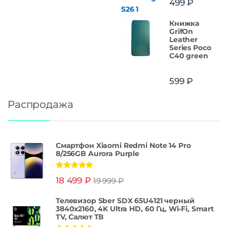
499
₽
Книжка
GrifOn
Leather
Series Poco
C40 green
599
₽
Распродажа
Смартфон Xiaomi Redmi Note 14 Pro
8/256GB Aurora Purple
Оценка
5.00
18 499
₽
19 999
₽
из 5
Телевизор Sber SDX 65U4121 черный
3840x2160, 4K Ultra HD, 60 Гц, Wi-Fi, Smart
TV, Салют ТВ