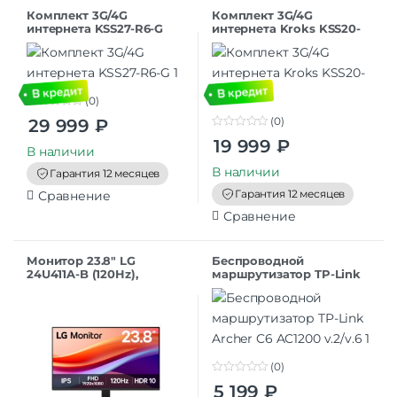
Комплект 3G/4G
Комплект 3G/4G
интернета KSS27-R6-G
интернета Kroks KSS20-
R4
(0)
0
(0)
29 999
₽
o
0
u
19 999
₽
o
t
В наличии
u
o
t
В наличии
f
Гарантия 12 месяцев
o
5
f
Гарантия 12 месяцев
Сравнение
5
Сравнение
Монитор 23.8″ LG
Беспроводной
24U411A-B (120Hz),
маршрутизатор TP-Link
черный
Archer C6 AC1200 v.2/v.6
(0)
0
5 199
₽
o