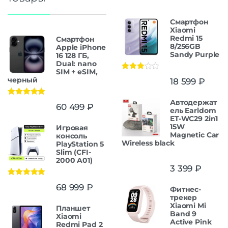
Смартфон
Xiaomi
Redmi 15
Смартфон
8/256GB
Apple iPhone
Sandy Purple
16 128 ГБ,
Dual: nano
SIM + eSIM,
Оценка
черный
18 599
₽
3.00
из
5
Автодержат
Оценка
5.00
60 499
₽
из 5
ель Earldom
ET-WC29 2in1
15W
Игровая
Magnetic Car
консоль
Wireless black
PlayStation 5
Slim (CFI-
2000 A01)
3 399
₽
Оценка
5.00
68 999
₽
Фитнес-
из 5
трекер
Xiaomi Mi
Планшет
Band 9
Xiaomi
Active Pink
Redmi Pad 2