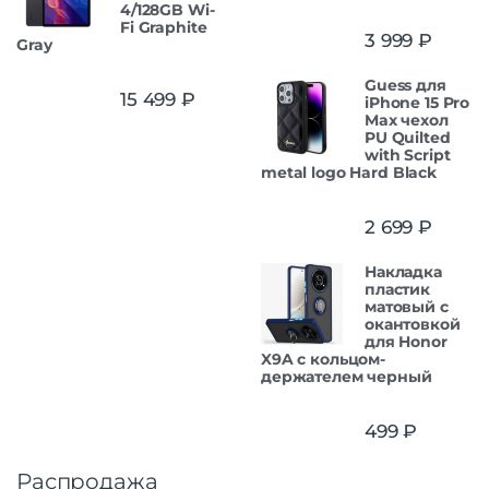
4/128GB Wi-
Fi Graphite
3 999
₽
Gray
Guess для
15 499
₽
iPhone 15 Pro
Max чехол
PU Quilted
with Script
metal logo Hard Black
2 699
₽
Накладка
пластик
матовый с
окантовкой
для Honor
X9A с кольцом-
держателем черный
499
₽
Распродажа