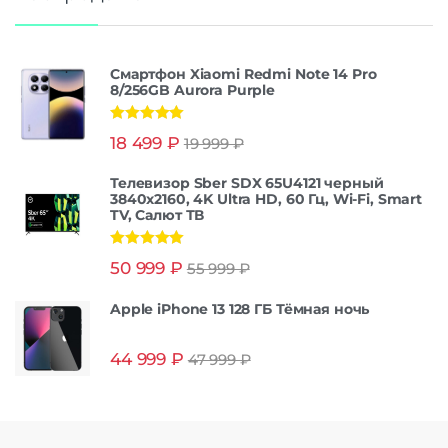
Смартфон Xiaomi Redmi Note 14 Pro
8/256GB Aurora Purple
Оценка
5.00
18 499
₽
19 999
₽
из 5
Телевизор Sber SDX 65U4121 черный
3840x2160, 4K Ultra HD, 60 Гц, Wi-Fi, Smart
TV, Салют ТВ
Оценка
5.00
50 999
₽
55 999
₽
из 5
Apple iPhone 13 128 ГБ Тёмная ночь
44 999
₽
47 999
₽