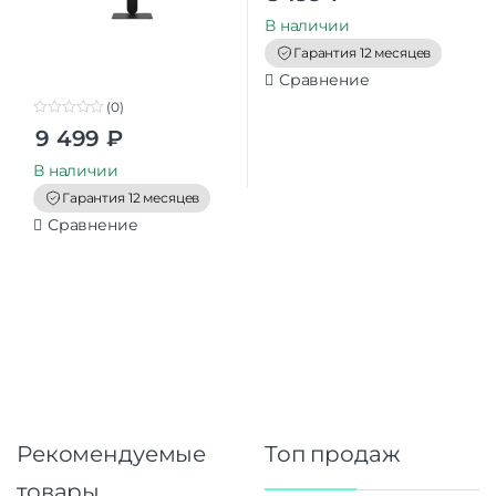
u
t
В наличии
o
f
Гарантия 12 месяцев
5
Сравнение
(0)
0
9 499
₽
o
u
t
В наличии
o
f
Гарантия 12 месяцев
5
Сравнение
Рекомендуемые
Топ продаж
товары