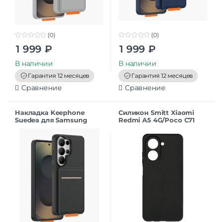
(0)
(0)
0
0
1 999
₽
1 999
₽
o
o
u
u
t
t
В наличии
В наличии
o
o
f
f
Гарантия 12 месяцев
Гарантия 12 месяцев
5
5
Сравнение
Сравнение
Накладка Keephone
Силикон Smitt Xiaomi
Suedea для Samsung
Redmi A5 4G/Poco C71
S26Ultra black
black