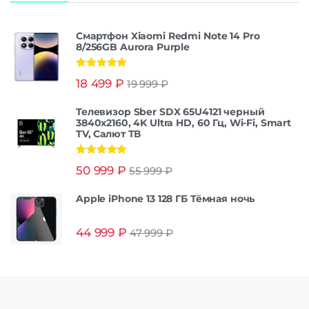
Смартфон Xiaomi Redmi Note 14 Pro
8/256GB Aurora Purple
Оценка
5.00
18 499
₽
19 999
₽
из 5
Телевизор Sber SDX 65U4121 черный
3840x2160, 4K Ultra HD, 60 Гц, Wi-Fi, Smart
TV, Салют ТВ
Оценка
5.00
50 999
₽
55 999
₽
из 5
Apple iPhone 13 128 ГБ Тёмная ночь
44 999
₽
47 999
₽