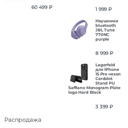
Оценка
5.00
60 499
₽
1 999
₽
из 5
Наушники
bluetooth
JBL Tune
770NC
purple
8 999
₽
Lagerfeld
для iPhone
15 Pro чехол
Cardslot
Stand PU
Saffiano Monogram Plate
logo Hard Black
3 399
₽
Распродажа