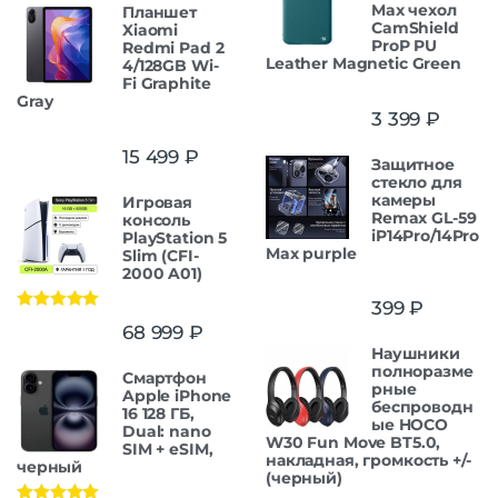
Max чехол
Планшет
CamShield
Xiaomi
ProP PU
Redmi Pad 2
Leather Magnetic Green
4/128GB Wi-
Fi Graphite
Gray
3 399
₽
15 499
₽
Защитнoe
cтекло для
камеры
Игровая
Remax GL-59
консоль
iP14Pro/14Pro
PlayStation 5
Max purple
Slim (CFI-
2000 A01)
399
₽
Оценка
5.00
68 999
₽
из 5
Наушники
полноразме
Смартфон
рные
Apple iPhone
беспроводн
16 128 ГБ,
ые HOCO
Dual: nano
W30 Fun Move BT5.0,
SIM + eSIM,
накладная, громкость +/-
черный
(черный)