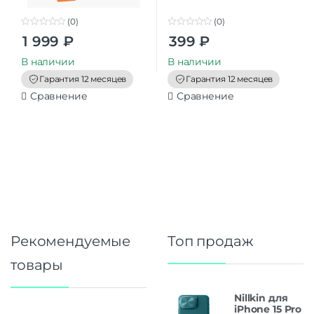
(0)
(0)
0
0
1 999
₽
399
₽
o
o
u
u
t
t
В наличии
В наличии
o
o
f
f
Гарантия 12 месяцев
Гарантия 12 месяцев
5
5
Сравнение
Сравнение
Рекомендуемые
Топ продаж
товары
Nillkin для
iPhone 15 Pro