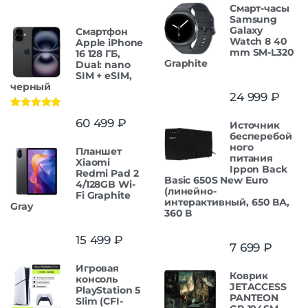
Смарт-часы
Samsung
Galaxy
Смартфон
Watch 8 40
Apple iPhone
mm SM-L320
16 128 ГБ,
Graphite
Dual: nano
SIM + eSIM,
черный
24 999
₽
Оценка
5.00
60 499
₽
Источник
из 5
бесперебой
ного
Планшет
питания
Xiaomi
Ippon Back
Redmi Pad 2
Basic 650S New Euro
4/128GB Wi-
(линейно-
Fi Graphite
интерактивный, 650 ВА,
Gray
360 В
15 499
₽
7 699
₽
Игровая
Коврик
консоль
JETACCESS
PlayStation 5
PANTEON
Slim (CFI-