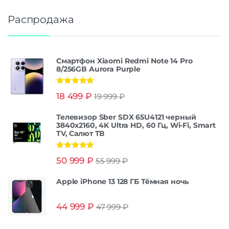
Распродажа
Смартфон Xiaomi Redmi Note 14 Pro
8/256GB Aurora Purple
Оценка
5.00
18 499
₽
19 999
₽
из 5
Телевизор Sber SDX 65U4121 черный
3840x2160, 4K Ultra HD, 60 Гц, Wi-Fi, Smart
TV, Салют ТВ
Оценка
5.00
50 999
₽
55 999
₽
из 5
Apple iPhone 13 128 ГБ Тёмная ночь
44 999
₽
47 999
₽