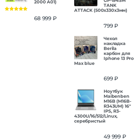
GP-194SM
2000 A01)
TANK
ATTACK (500x330x3мм)
Оценка
5.00
68 999
₽
из 5
799
₽
Чехол
накладка
Berila
карбон для
Iphone 13 Pro
Max blue
699
₽
Ноутбук
Maibenben
M16B (M16B-
R343UM) 16"
IPS, R3-
4300U/16/512/Linux,
серебристый
49 999
₽