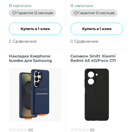
u
u
t
t
В наличии
В наличии
o
o
f
f
Гарантия 12 месяцев
Гарантия 12 месяцев
5
5
Купить в 1 клик
Купить в 1 клик
Сравнение
Сравнение
Накладка Keephone
Силикон Smitt Xiaomi
Suedea для Samsung
Redmi A5 4G/Poco C71
S26Ultra deep blue
black
(0)
(0)