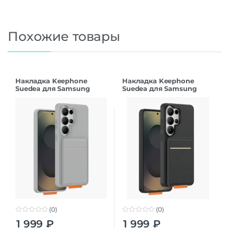
Похожие товары
Накладка Keephone
Накладка Keephone
Suedea для Samsung
Suedea для Samsung
S26Ultra grey
S26Ultra black
(0)
(0)
0
0
1 999
₽
1 999
₽
o
o