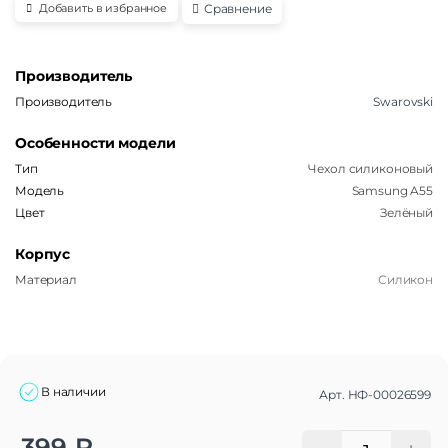
Сравнение
Добавить в избранное
Производитель
Производитель
Swarovski
Особенности модели
Тип
Чехол силиконовый
Модель
Samsung A55
Цвет
Зелёный
Корпус
Материал
Силикон
В наличии
Арт.
НФ-00026599
Alternative:
399
₽