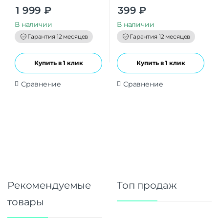
0
0
1 999
₽
399
₽
o
o
u
u
t
t
В наличии
В наличии
o
o
f
f
Гарантия 12 месяцев
Гарантия 12 месяцев
5
5
Купить в 1 клик
Купить в 1 клик
Сравнение
Сравнение
Рекомендуемые
Топ продаж
товары