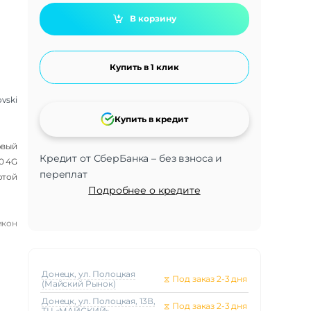
В корзину
Купить в 1 клик
vski
Купить в кредит
овый
Кредит от СберБанка – без взноса и
0 4G
переплат
отой
Подробнее о кредите
икон
Донецк, ул. Полоцкая
⧖
Под заказ 2-3 дня
(Майский Рынок)
Донецк, ул. Полоцкая, 13В,
⧖
Под заказ 2-3 дня
ТЦ «МАЙСКИЙ»