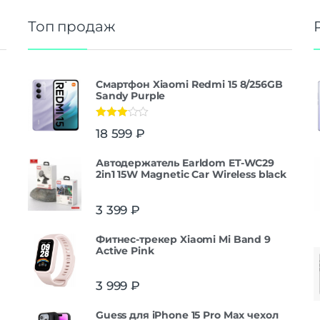
Топ продаж
Смартфон Xiaomi Redmi 15 8/256GB
Sandy Purple
Оценка
18 599
₽
3.00
из
5
Автодержатель Earldom ET-WC29
2in1 15W Magnetic Car Wireless black
3 399
₽
Фитнес-трекер Xiaomi Mi Band 9
Active Pink
3 999
₽
Guess для iPhone 15 Pro Max чехол