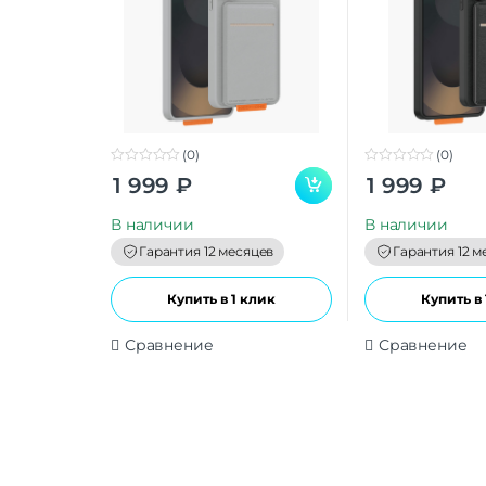
(0)
(0)
0
0
1 999
₽
1 999
₽
o
o
u
u
t
t
В наличии
В наличии
o
o
f
f
Гарантия 12 месяцев
Гарантия 12 м
5
5
Купить в 1 клик
Купить в 
Сравнение
Сравнение