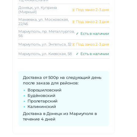
Донецк, ул. Куприна
⧖
Под заказ 2-3 дня
(Мирный)
Макеeвка, ул. Московская,
⧖
Под заказ 2-3 дня
22/46
Мариуполь, пр. Металлургов,
✓
Есть в наличии
56
Мариуполь, ул. Энгельса, 32
⧖
Под заказ 2-3 дня
Мариуполь, ул. Киевская, 58
✓
Есть в наличии
Доставка от 500р на следующий день
после заказа для районов:
Ворошиловский
Будёновский
Пролетарский
Калининский
Доставка в Донецк из Мариуполя в
течение 4 дней