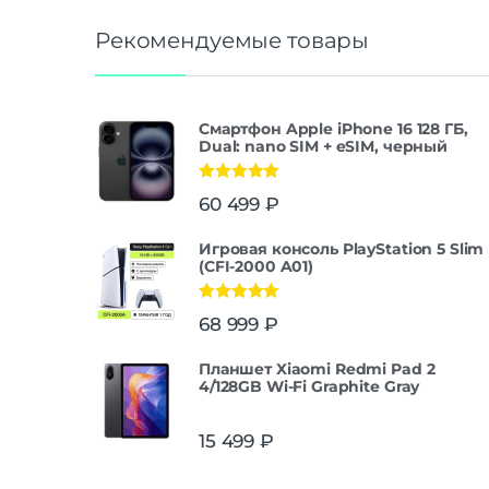
Рекомендуемые товары
Смартфон Apple iPhone 16 128 ГБ,
Dual: nano SIM + eSIM, черный
Оценка
5.00
60 499
₽
из 5
Игровая консоль PlayStation 5 Slim
(CFI-2000 A01)
Оценка
5.00
68 999
₽
из 5
Планшет Xiaomi Redmi Pad 2
4/128GB Wi-Fi Graphite Gray
15 499
₽