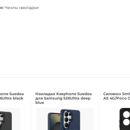
я:
Чехлы накладки
hone Suedea
Накладка Keephone Suedea
Силикон Smi
Ultra black
для Samsung S26Ultra deep
A5 4G/Poco C
blue