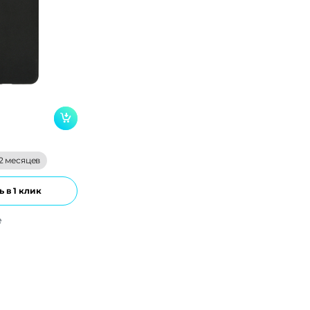
2 месяцев
 в 1 клик
е