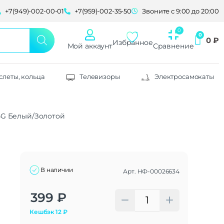
+7(949)-002-00-01
+7(959)-002-35-50
Звоните с 9:00 до 20:00
0
₽
Избранное
Мой аккаунт
Сравнение
слеты, кольца
Телевизоры
Электросамокаты
 4G Белый/Золотой
В наличии
Арт.
НФ-00026634
Alternative:
399
₽
Кешбэк
12
₽