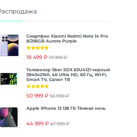
Распродажа
Смартфон Xiaomi Redmi Note 14 Pro
8/256GB Aurora Purple
Оценка
5.00
18 499
₽
19 999
₽
из 5
Телевизор Sber SDX 65U4121 черный
3840x2160, 4K Ultra HD, 60 Гц, Wi-Fi,
Smart TV, Салют ТВ
Оценка
5.00
50 999
₽
55 999
₽
из 5
Apple iPhone 13 128 ГБ Тёмная ночь
44 999
₽
47 999
₽