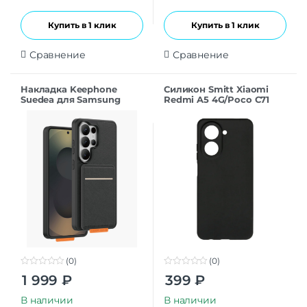
Купить в 1 клик
Купить в 1 клик
Сравнение
Сравнение
Накладка Keephone
Силикон Smitt Xiaomi
Suedea для Samsung
Redmi A5 4G/Poco C71
S26Ultra black
black
(0)
(0)
0
0
1 999
₽
399
₽
o
o
u
u
t
t
В наличии
В наличии
o
o