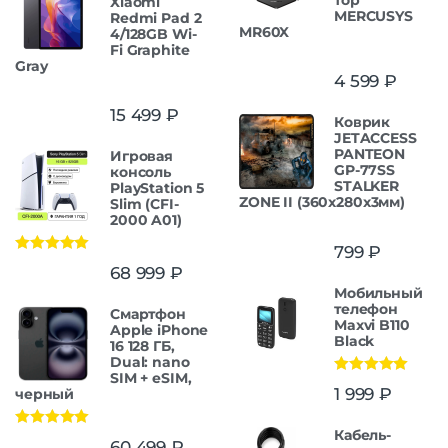
Xiaomi
MERCUSYS
Redmi Pad 2
MR60X
4/128GB Wi-
Fi Graphite
Gray
4 599
₽
15 499
₽
Коврик
JETACCESS
PANTEON
Игровая
GP-77SS
консоль
STALKER
PlayStation 5
ZONE II (360x280x3мм)
Slim (CFI-
2000 A01)
799
₽
Оценка
5.00
68 999
₽
из 5
Мобильный
телефон
Смартфон
Maxvi B110
Apple iPhone
Black
16 128 ГБ,
Dual: nano
SIM + eSIM,
Оценка
5.00
1 999
₽
черный
из 5
Кабель-
Оценка
5.00
60 499
₽