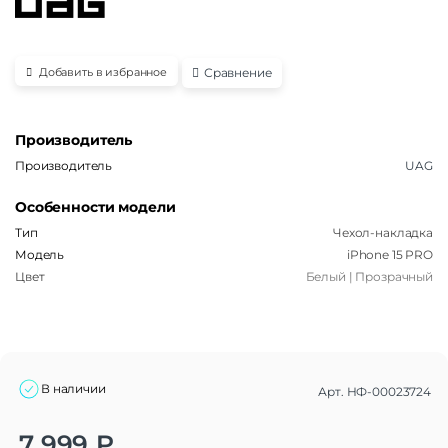
Сравнение
Добавить в избранное
Производитель
Производитель
UAG
Особенности модели
Тип
Чехол-накладка
Модель
iPhone 15 PRO
Цвет
Белый | Прозрачный
В наличии
Арт.
НФ-00023724
Alternative:
7 999
₽