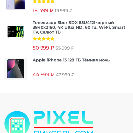
Оценка
5.00
18 499
₽
19 999
₽
из 5
Телевизор Sber SDX 65U4121 черный
3840x2160, 4K Ultra HD, 60 Гц, Wi-Fi, Smart
TV, Салют ТВ
Оценка
5.00
50 999
₽
55 999
₽
из 5
Apple iPhone 13 128 ГБ Тёмная ночь
44 999
₽
47 999
₽