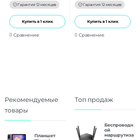
f
f
Гарантия 12 месяцев
Гарантия 12 месяцев
5
5
Купить в 1 клик
Купить в 1 клик
Сравнение
Сравнение
Рекомендуемые
Топ продаж
товары
Беспроводн
ой
маршрутиза
Планшет
тор