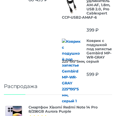
удлинитель
из 5
AM-AF, 1.8m,
USB 2.0, Pro
Cablexpert
CCP-USB2-AMAF-6
399
₽
Коврик с
подушкой
под запястье
Gembird MP-
WR-GRAY
225*195*5мм, серый
599
₽
Распродажа
Смартфон Xiaomi Redmi Note 14 Pro
8/256GB Aurora Purple