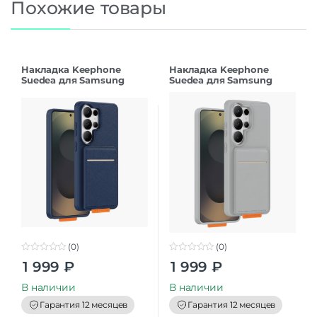
Похожие товары
Накладка Keephone
Накладка Keephone
Suedea для Samsung
Suedea для Samsung
S26Ultra deep blue
S26Ultra grey
(0)
(0)
0
0
1 999
₽
1 999
₽
o
o
u
u
t
t
В наличии
В наличии
o
o
f
f
Гарантия 12 месяцев
Гарантия 12 месяцев
5
5