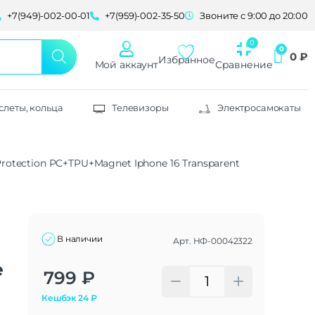
+7(949)-002-00-01
+7(959)-002-35-50
Звоните с 9:00 до 20:00
0
₽
Избранное
Мой аккаунт
Сравнение
слеты, кольца
Телевизоры
Электросамокаты
Protection PC+TPU+Magnet Iphone 16 Transparent
В наличии
Арт.
НФ-00042322
e
Alternative:
799
₽
Кешбэк
24
₽