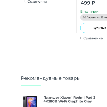
0
Сравнение
499
₽
o
u
t
В наличии
o
f
Гарантия 12 м
5
Купить в 
Сравнение
Рекомендуемые товары
Планшет Xiaomi Redmi Pad 2
4/128GB Wi-Fi Graphite Gray