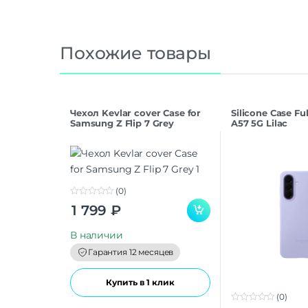
Похожие товары
Чехол Kevlar cover Case for
Silicone Case F
Samsung Z Flip 7 Grey
A57 5G Lilac
(0)
0
1 799
₽
o
u
t
В наличии
o
f
Гарантия 12 месяцев
5
Купить в 1 клик
(0)