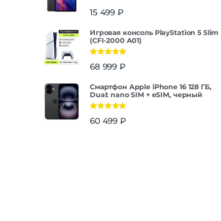
15 499
₽
Игровая консоль PlayStation 5 Slim
(CFI-2000 A01)
Оценка
5.00
68 999
₽
из 5
Смартфон Apple iPhone 16 128 ГБ,
Dual: nano SIM + eSIM, черный
Оценка
5.00
60 499
₽
из 5