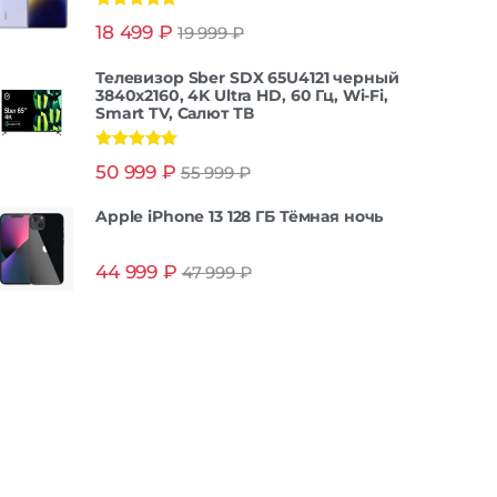
Оценка
5.00
18 499
₽
19 999
₽
из 5
Телевизор Sber SDX 65U4121 черный
3840x2160, 4K Ultra HD, 60 Гц, Wi-Fi,
Smart TV, Салют ТВ
Оценка
5.00
50 999
₽
55 999
₽
из 5
Apple iPhone 13 128 ГБ Тёмная ночь
44 999
₽
47 999
₽