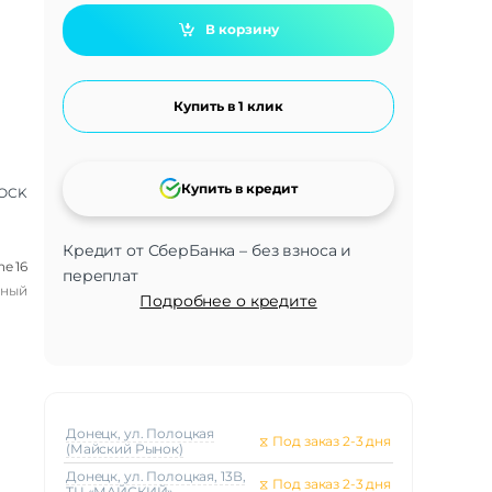
В корзину
Купить в 1 клик
Купить в кредит
OCK
Кредит от СберБанка – без взноса и
ne 16
переплат
чный
Подробнее о кредите
Донецк, ул. Полоцкая
⧖
Под заказ 2-3 дня
(Майский Рынок)
Донецк, ул. Полоцкая, 13В,
⧖
Под заказ 2-3 дня
ТЦ «МАЙСКИЙ»