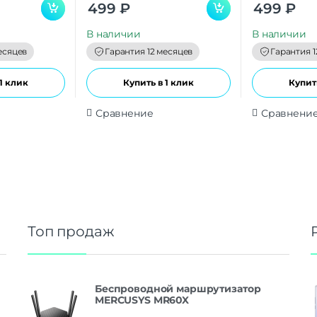
0
0
499
₽
499
₽
o
o
u
u
t
t
В наличии
В наличии
o
o
f
f
есяцев
Гарантия 12 месяцев
Гарантия 1
5
5
1 клик
Купить в 1 клик
Купить
Сравнение
Сравнени
Топ продаж
Беспроводной маршрутизатор
MERCUSYS MR60X