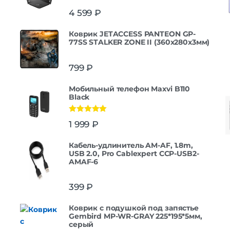
4 599
₽
Коврик JETACCESS PANTEON GP-
77SS STALKER ZONE II (360x280x3мм)
799
₽
Мобильный телефон Maxvi B110
Black
Оценка
5.00
1 999
₽
из 5
Кабель-удлинитель AM-AF, 1.8m,
USB 2.0, Pro Cablexpert CCP-USB2-
AMAF-6
399
₽
Коврик с подушкой под запястье
Gembird MP-WR-GRAY 225*195*5мм,
серый