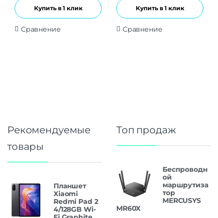
Купить в 1 клик
Купить в 1 клик
Сравнение
Сравнение
Рекомендуемые
Топ продаж
товары
Беспроводн
ой
маршрутиза
Планшет
тор
Xiaomi
MERCUSYS
Redmi Pad 2
MR60X
4/128GB Wi-
Fi Graphite