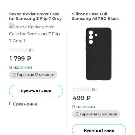
Чехол Kevlar cover Case
Silicone Case Full
for Samsung Z Flip 7 Grey
Samsung A57 5G Black
(0)
0
1 799
₽
o
u
t
В наличии
o
f
Гарантия 12 месяцев
5
(0)
Купить в 1 клик
0
499
₽
o
u
Сравнение
t
В наличии
o
f
Гарантия 12 месяцев
5
Купить в 1 клик