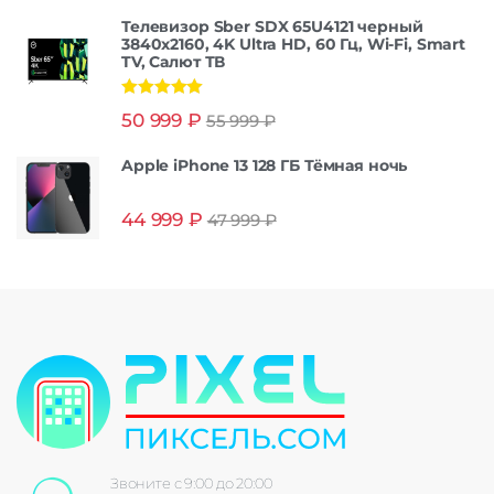
Телевизор Sber SDX 65U4121 черный
3840x2160, 4K Ultra HD, 60 Гц, Wi-Fi, Smart
TV, Салют ТВ
Оценка
5.00
50 999
₽
55 999
₽
из 5
Apple iPhone 13 128 ГБ Тёмная ночь
44 999
₽
47 999
₽
Звоните с 9:00 до 20:00