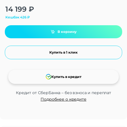
Alternative:
14 199
₽
Кешбэк
426
₽
В корзину
Купить в 1 клик
Купить в кредит
Кредит от СберБанка – без взноса и переплат
Подробнее о кредите