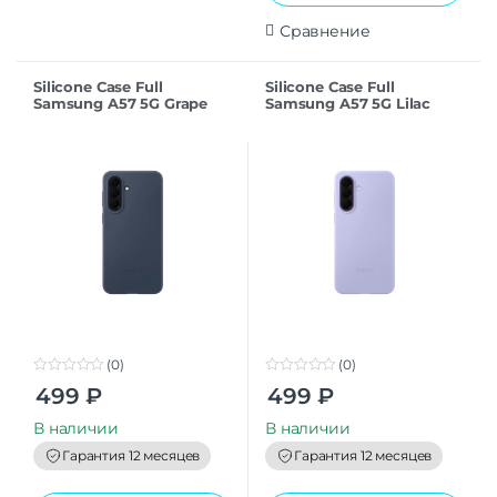
Сравнение
Silicone Case Full
Silicone Case Full
Samsung A57 5G Grape
Samsung A57 5G Lilac
(0)
(0)
0
0
499
₽
499
₽
o
o
u
u
t
t
В наличии
В наличии
o
o
f
f
Гарантия 12 месяцев
Гарантия 12 месяцев
5
5