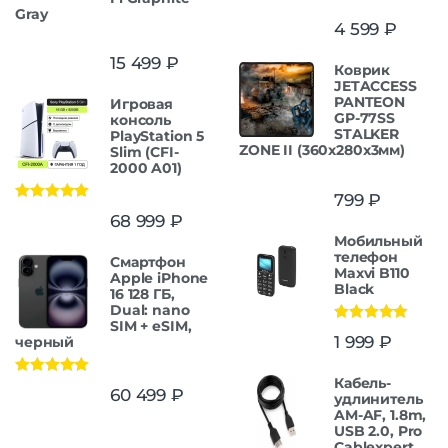
Gray
4 599
₽
15 499
₽
Коврик
JETACCESS
PANTEON
Игровая
GP-77SS
консоль
STALKER
PlayStation 5
ZONE II (360x280x3мм)
Slim (CFI-
2000 A01)
799
₽
Оценка
5.00
68 999
₽
из 5
Мобильный
телефон
Смартфон
Maxvi B110
Apple iPhone
Black
16 128 ГБ,
Dual: nano
SIM + eSIM,
Оценка
5.00
1 999
₽
черный
из 5
Кабель-
Оценка
5.00
60 499
₽
удлинитель
из 5
AM-AF, 1.8m,
USB 2.0, Pro
Cablexpert