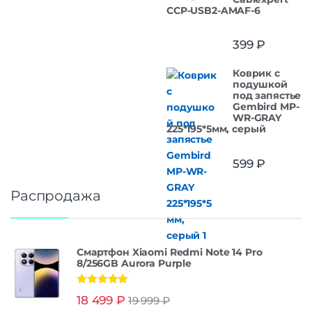
CCP-USB2-AMAF-6
399
₽
Коврик с
подушкой
под запястье
Gembird MP-
WR-GRAY
225*195*5мм, серый
599
₽
Распродажа
Смартфон Xiaomi Redmi Note 14 Pro
8/256GB Aurora Purple
Оценка
5.00
18 499
₽
19 999
₽
из 5