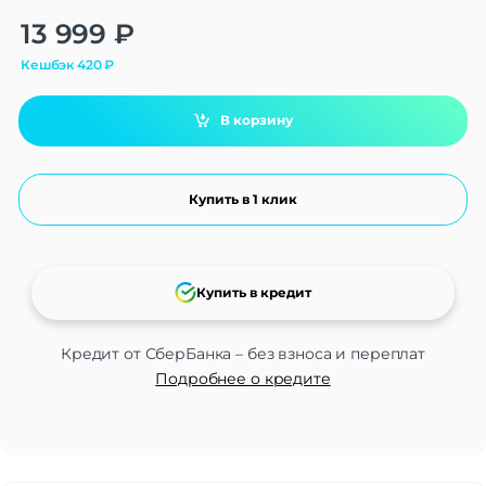
Alternative:
13 999
₽
Кешбэк
420
₽
В корзину
Купить в 1 клик
Купить в кредит
Кредит от СберБанка – без взноса и переплат
Подробнее о кредите