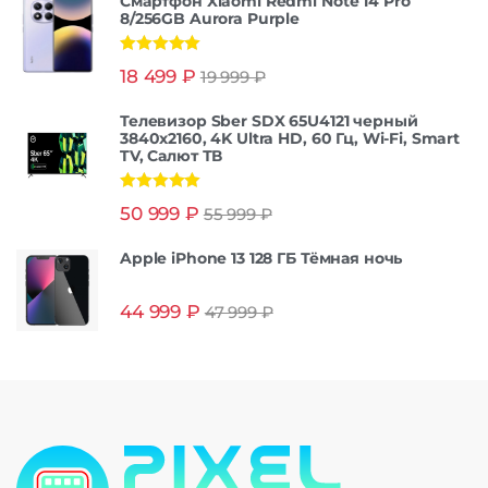
Смартфон Xiaomi Redmi Note 14 Pro
8/256GB Aurora Purple
Оценка
5.00
18 499
₽
19 999
₽
из 5
Телевизор Sber SDX 65U4121 черный
3840x2160, 4K Ultra HD, 60 Гц, Wi-Fi, Smart
TV, Салют ТВ
Оценка
5.00
50 999
₽
55 999
₽
из 5
Apple iPhone 13 128 ГБ Тёмная ночь
44 999
₽
47 999
₽