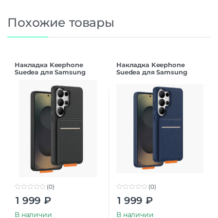
Похожие товары
Накладка Keephone
Накладка Keephone
Suedea для Samsung
Suedea для Samsung
S26Ultra black
S26Ultra deep blue
(0)
(0)
0
0
1 999
₽
1 999
₽
o
o
u
u
t
t
В наличии
В наличии