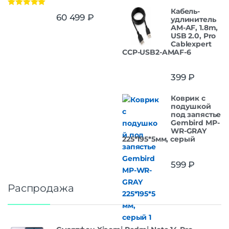
Кабель-
Оценка
5.00
60 499
₽
удлинитель
из 5
AM-AF, 1.8m,
USB 2.0, Pro
Cablexpert
CCP-USB2-AMAF-6
399
₽
Коврик с
подушкой
под запястье
Gembird MP-
WR-GRAY
225*195*5мм, серый
599
₽
Распродажа