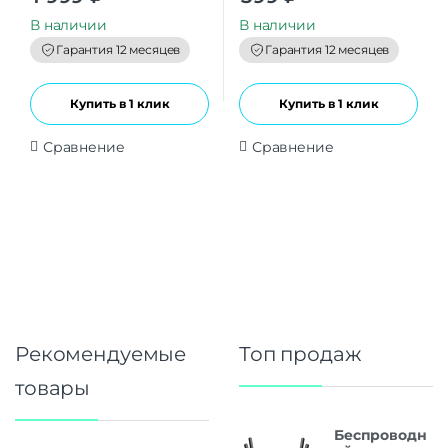
u
u
t
t
В наличии
В наличии
o
o
f
f
Гарантия 12 месяцев
Гарантия 12 месяцев
5
5
Купить в 1 клик
Купить в 1 клик
Сравнение
Сравнение
Рекомендуемые
Топ продаж
товары
Беспроводн