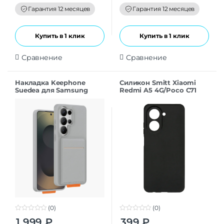
o
o
f
f
Гарантия 12 месяцев
Гарантия 12 месяцев
5
5
Купить в 1 клик
Купить в 1 клик
Сравнение
Сравнение
Накладка Keephone
Силикон Smitt Xiaomi
Suedea для Samsung
Redmi A5 4G/Poco C71
S26Ultra grey
black
(0)
(0)
0
0
1 999
₽
399
₽
o
o