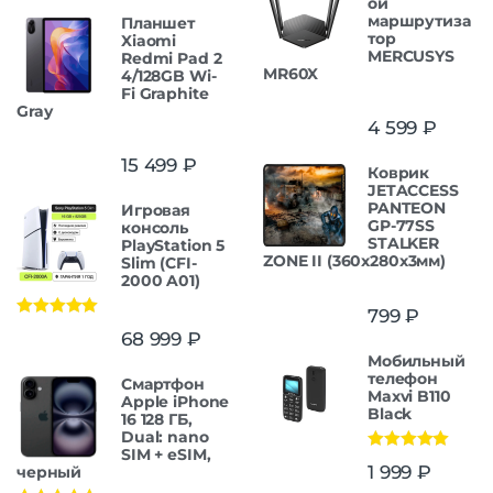
ой
маршрутиза
Планшет
тор
Xiaomi
MERCUSYS
Redmi Pad 2
MR60X
4/128GB Wi-
Fi Graphite
Gray
4 599
₽
15 499
₽
Коврик
JETACCESS
PANTEON
Игровая
GP-77SS
консоль
STALKER
PlayStation 5
ZONE II (360x280x3мм)
Slim (CFI-
2000 A01)
799
₽
Оценка
5.00
68 999
₽
из 5
Мобильный
телефон
Смартфон
Maxvi B110
Apple iPhone
Black
16 128 ГБ,
Dual: nano
SIM + eSIM,
Оценка
5.00
1 999
₽
черный
из 5