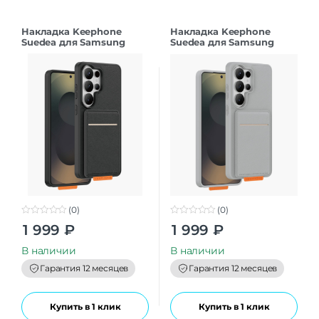
Накладка Keephone
Накладка Keephone
Suedea для Samsung
Suedea для Samsung
S26Ultra black
S26Ultra grey
(0)
(0)
0
0
1 999
₽
1 999
₽
o
o
u
u
t
t
В наличии
В наличии
o
o
f
f
Гарантия 12 месяцев
Гарантия 12 месяцев
5
5
Купить в 1 клик
Купить в 1 клик