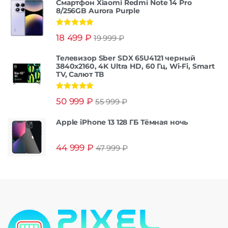
Смартфон Xiaomi Redmi Note 14 Pro
8/256GB Aurora Purple
Оценка
5.00
18 499
₽
19 999
₽
из 5
Телевизор Sber SDX 65U4121 черный
3840x2160, 4K Ultra HD, 60 Гц, Wi-Fi, Smart
TV, Салют ТВ
Оценка
5.00
50 999
₽
55 999
₽
из 5
Apple iPhone 13 128 ГБ Тёмная ночь
44 999
₽
47 999
₽