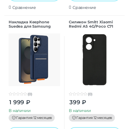
Сравнение
Сравнение
Накладка Keephone
Силикон Smitt Xiaomi
Suedea для Samsung
Redmi A5 4G/Poco C71
S26Ultra deep blue
black
(0)
(0)
0
0
1 999
₽
399
₽
o
o
u
u
t
t
В наличии
В наличии
o
o
f
f
Гарантия 12 месяцев
Гарантия 12 месяцев
5
5