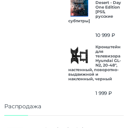
Desert - Day
One Edition
[PS5,
русские
субтитры]
10 999
₽
Кронштейн
для
телевизора
Hyundai GL-
N2, 20-48",
настенный, поворотно-
выдвижной и
наклонный, черный
1 999
₽
Распродажа