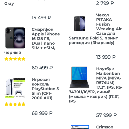
2 799
₽
Gray
Чехол
15 499
₽
PITAKA
Fusion
Weaving Air
Смартфон
Case для
Apple iPhone
Samsung Fold 5, принт
16 128 ГБ,
рапсодия (Rhapsody)
Dual: nano
SIM + eSIM,
черный
13 999
₽
Оценка
5.00
60 499
₽
Ноутбук
из 5
Maibenben
M17A (M17A-
Игровая
R574UM)
консоль
17.3", IPS, R5-
PlayStation 5
7430U/16/512, синий
Slim (CFI-
(мышка + коврик) (17.3",
2000 A01)
IPS
Оценка
5.00
68 999
₽
57 999
₽
из 5
Crimson