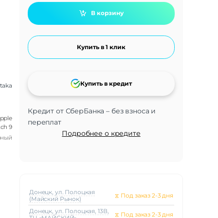
В корзину
Купить в 1 клик
Купить в кредит
itaka
Кредит от СберБанка – без взноса и
Apple
переплат
ch 9
Подробнее о кредите
рный
Донецк, ул. Полоцкая
⧖
Под заказ 2-3 дня
(Майский Рынок)
Донецк, ул. Полоцкая, 13В,
⧖
Под заказ 2-3 дня
ТЦ «МАЙСКИЙ»