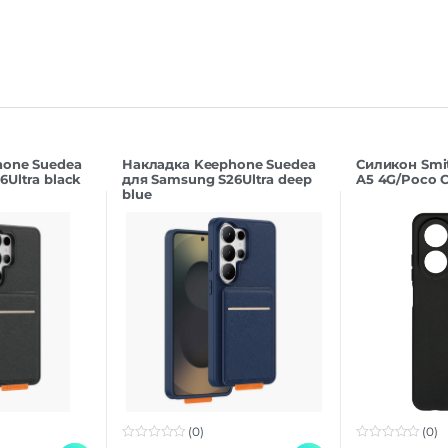
hone Suedea
Накладка Keephone Suedea
Силикон Smi
Ultra black
для Samsung S26Ultra deep
A5 4G/Poco C
blue
(0)
(0)