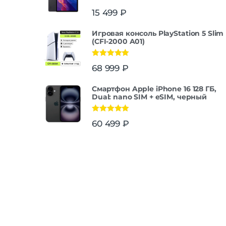
15 499
₽
Игровая консоль PlayStation 5 Slim
(CFI-2000 A01)
Оценка
5.00
68 999
₽
из 5
Смартфон Apple iPhone 16 128 ГБ,
Dual: nano SIM + eSIM, черный
Оценка
5.00
60 499
₽
из 5