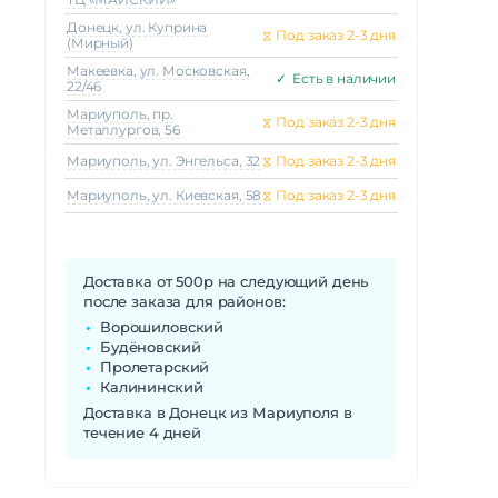
Донецк, ул. Куприна
⧖
Под заказ 2-3 дня
(Мирный)
Макеeвка, ул. Московская,
✓
Есть в наличии
22/46
Мариуполь, пр.
⧖
Под заказ 2-3 дня
Металлургов, 56
Мариуполь, ул. Энгельса, 32
⧖
Под заказ 2-3 дня
Мариуполь, ул. Киевская, 58
⧖
Под заказ 2-3 дня
Доставка от 500р на следующий день
после заказа для районов:
Ворошиловский
Будёновский
Пролетарский
Калининский
Доставка в Донецк из Мариуполя в
течение 4 дней