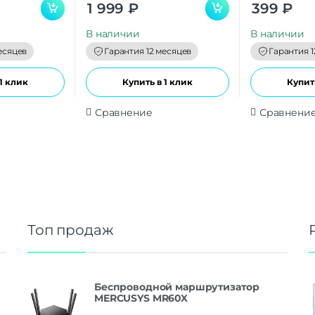
0
0
1 999
₽
399
₽
o
o
u
u
t
t
В наличии
В наличии
o
o
f
f
есяцев
Гарантия 12 месяцев
Гарантия 1
5
5
1 клик
Купить в 1 клик
Купить
Сравнение
Сравнени
Топ продаж
Беспроводной маршрутизатор
MERCUSYS MR60X