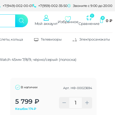
+7(949)-002-00-01
+7(959)-002-35-50
Звоните с 9:00 до 20:00
0
₽
Избранное
Мой аккаунт
Сравнение
слеты, кольца
Телевизоры
Электросамокаты
 Watch 45мм 7/8/9, чёрно/серый (полоска)
В наличии
Арт.
НФ-00023694
Alternative:
5 799
₽
Кешбэк
174
₽