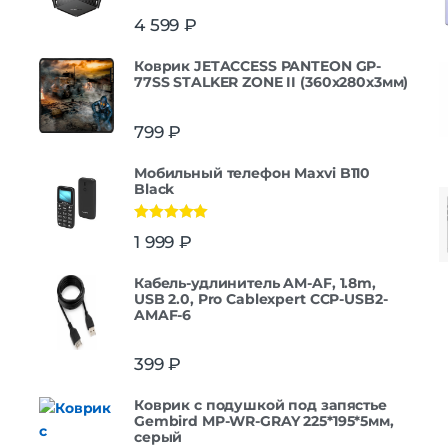
4 599
₽
Коврик JETACCESS PANTEON GP-
77SS STALKER ZONE II (360x280x3мм)
799
₽
Мобильный телефон Maxvi B110
Black
Оценка
5.00
1 999
₽
из 5
Кабель-удлинитель AM-AF, 1.8m,
USB 2.0, Pro Cablexpert CCP-USB2-
AMAF-6
399
₽
Коврик с подушкой под запястье
Gembird MP-WR-GRAY 225*195*5мм,
серый