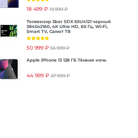
Оценка
5.00
18 499
₽
19 999
₽
из 5
Телевизор Sber SDX 65U4121 черный
3840x2160, 4K Ultra HD, 60 Гц, Wi-Fi,
Smart TV, Салют ТВ
Оценка
5.00
50 999
₽
55 999
₽
из 5
Apple iPhone 13 128 ГБ Тёмная ночь
44 999
₽
47 999
₽