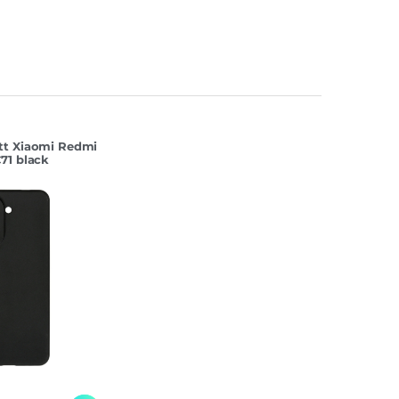
tt Xiaomi Redmi
71 black