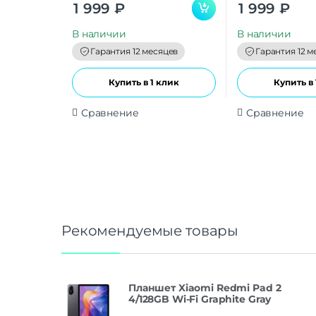
0
0
1 999
₽
1 999
₽
o
o
u
u
t
t
В наличии
В наличии
o
o
f
f
Гарантия 12 месяцев
Гарантия 12 м
5
5
Купить в 1 клик
Купить в 
Сравнение
Сравнение
Рекомендуемые товары
Планшет Xiaomi Redmi Pad 2
4/128GB Wi-Fi Graphite Gray