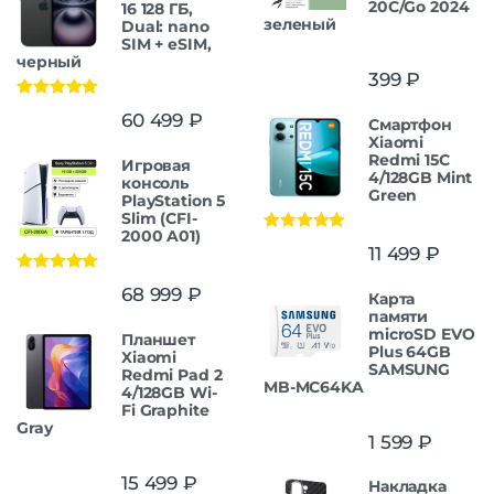
20C/Go 2024
16 128 ГБ,
зеленый
Dual: nano
SIM + eSIM,
черный
399
₽
Оценка
5.00
60 499
₽
Смартфон
из 5
Xiaomi
Redmi 15C
Игровая
4/128GB Mint
консоль
Green
PlayStation 5
Slim (CFI-
2000 A01)
Оценка
5.00
11 499
₽
из 5
Оценка
5.00
68 999
₽
Карта
из 5
памяти
microSD EVO
Планшет
Plus 64GB
Xiaomi
SAMSUNG
Redmi Pad 2
MB-MC64KA
4/128GB Wi-
Fi Graphite
Gray
1 599
₽
15 499
₽
Накладка