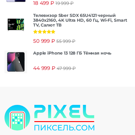
18 499
₽
19 999
₽
из 5
Телевизор Sber SDX 65U4121 черный
3840x2160, 4K Ultra HD, 60 Гц, Wi-Fi, Smart
TV, Салют ТВ
Оценка
5.00
50 999
₽
55 999
₽
из 5
Apple iPhone 13 128 ГБ Тёмная ночь
44 999
₽
47 999
₽