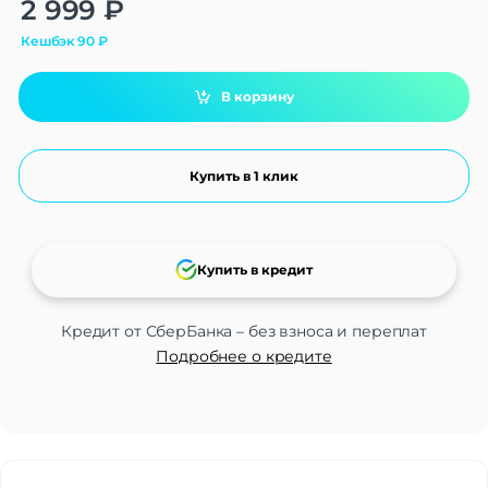
Alternative:
2 999
₽
Кешбэк
90
₽
В корзину
Купить в 1 клик
Купить в кредит
Кредит от СберБанка – без взноса и переплат
Подробнее о кредите