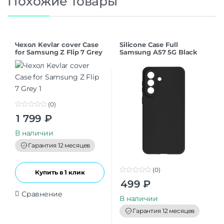
Похожие товары
Чехол Kevlar cover Case
Silicone Case Full
for Samsung Z Flip 7 Grey
Samsung A57 5G Black
(0)
0
1 799
₽
o
u
t
В наличии
o
f
Гарантия 12 месяцев
5
(0)
Купить в 1 клик
0
499
₽
o
u
Сравнение
t
В наличии
o
f
Гарантия 12 месяцев
5