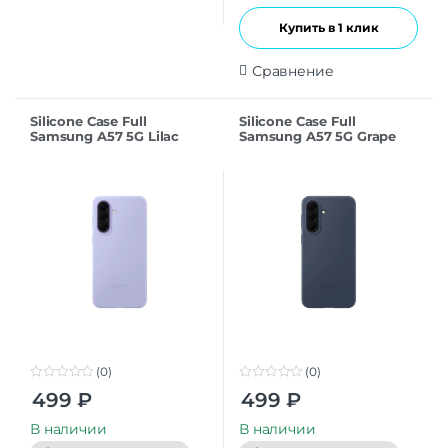
Купить в 1 клик
Сравнение
Silicone Case Full
Silicone Case Full
Samsung A57 5G Lilac
Samsung A57 5G Grape
(0)
(0)
0
0
499
₽
499
₽
o
o
u
u
t
t
В наличии
В наличии
o
o