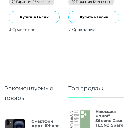
f
f
Гарантия 12 месяцев
Гарантия 12 месяцев
5
5
Купить в 1 клик
Купить в 1 клик
Сравнение
Сравнение
Рекомендуемые
Топ продаж
товары
Накладка
Krutoff
Silicone Case
Смартфон
TECNO Spark
Apple iPhone