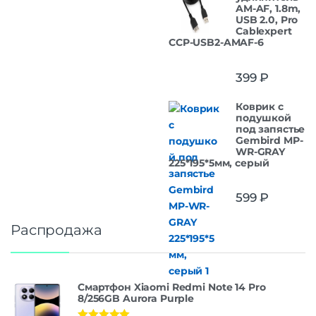
AM-AF, 1.8m,
USB 2.0, Pro
Cablexpert
CCP-USB2-AMAF-6
399
₽
Коврик с
подушкой
под запястье
Gembird MP-
WR-GRAY
225*195*5мм, серый
599
₽
Распродажа
Смартфон Xiaomi Redmi Note 14 Pro
8/256GB Aurora Purple