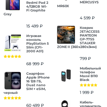
MERCUSYS
Redmi Pad 2
MR60X
4/128GB Wi-
Fi Graphite
Gray
4 599
₽
15 499
₽
Коврик
JETACCESS
PANTEON
Игровая
GP-77SS
консоль
STALKER
PlayStation 5
ZONE II (360x280x3мм)
Slim (CFI-
2000 A01)
799
₽
Оценка
5.00
68 999
₽
из 5
Мобильный
телефон
Смартфон
Maxvi B110
Apple iPhone
Black
16 128 ГБ,
Dual: nano
SIM + eSIM,
Оценка
5.00
1 999
₽
черный
из 5
Кабель-
Оценка
5.00
60 499
₽
удлинитель
из 5