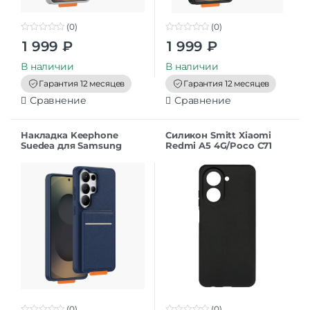
(0)
(0)
0
0
1 999
₽
1 999
₽
o
o
u
u
t
t
В наличии
В наличии
o
o
f
f
Гарантия 12 месяцев
Гарантия 12 месяцев
5
5
Сравнение
Сравнение
Накладка Keephone
Силикон Smitt Xiaomi
Suedea для Samsung
Redmi A5 4G/Poco C71
S26Ultra deep blue
black
(0)
(0)