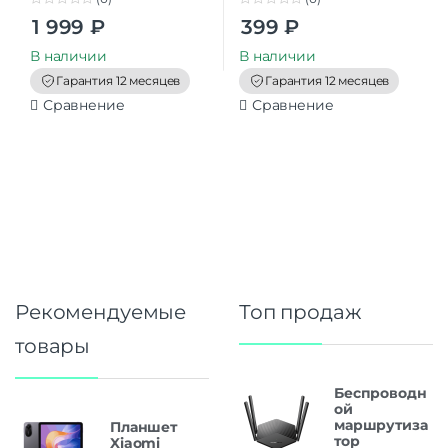
0
0
1 999
₽
399
₽
o
o
u
u
t
t
В наличии
В наличии
o
o
f
f
Гарантия 12 месяцев
Гарантия 12 месяцев
5
5
Сравнение
Сравнение
Рекомендуемые
Топ продаж
товары
Беспроводн
ой
маршрутиза
Планшет
тор
Xiaomi