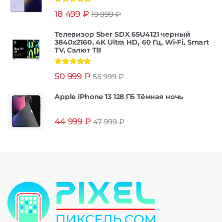
Оценка
5.00
18 499
₽
19 999
₽
из 5
Телевизор Sber SDX 65U4121 черный
3840x2160, 4K Ultra HD, 60 Гц, Wi-Fi, Smart
TV, Салют ТВ
Оценка
5.00
50 999
₽
55 999
₽
из 5
Apple iPhone 13 128 ГБ Тёмная ночь
44 999
₽
47 999
₽