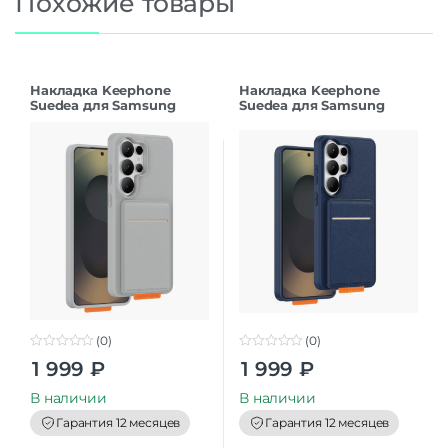
Похожие товары
Накладка Keephone
Накладка Keephone
Suedea для Samsung
Suedea для Samsung
S26Ultra grey
S26Ultra deep blue
(0)
(0)
0
0
1 999
₽
1 999
₽
o
o
u
u
t
t
В наличии
В наличии
o
o
f
f
Гарантия 12 месяцев
Гарантия 12 месяцев
5
5