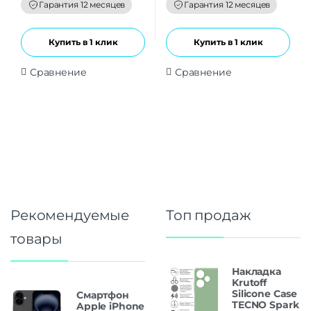
f
f
Гарантия 12 месяцев
Гарантия 12 месяцев
5
5
Купить в 1 клик
Купить в 1 клик
Сравнение
Сравнение
Рекомендуемые
Топ продаж
товары
Накладка
Krutoff
Silicone Case
Смартфон
TECNO Spark
Apple iPhone