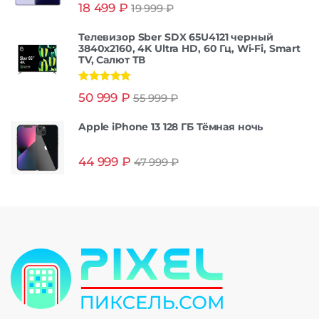
Оценка
5.00
18 499
₽
19 999
₽
из 5
Телевизор Sber SDX 65U4121 черный
3840x2160, 4K Ultra HD, 60 Гц, Wi-Fi, Smart
TV, Салют ТВ
Оценка
5.00
50 999
₽
55 999
₽
из 5
Apple iPhone 13 128 ГБ Тёмная ночь
44 999
₽
47 999
₽