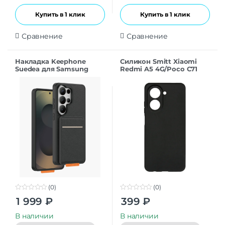
Купить в 1 клик
Купить в 1 клик
Сравнение
Сравнение
Накладка Keephone
Силикон Smitt Xiaomi
Suedea для Samsung
Redmi A5 4G/Poco C71
S26Ultra black
black
(0)
(0)
0
0
1 999
₽
399
₽
o
o
u
u
t
t
В наличии
В наличии
o
o