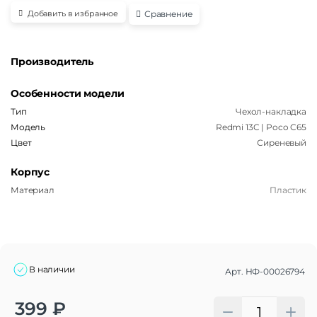
Сравнение
Добавить в избранное
Производитель
Особенности модели
Тип
Чехол-накладка
Модель
Redmi 13C | Poco C65
Цвет
Сиреневый
Корпус
Материал
Пластик
В наличии
Арт.
НФ-00026794
Alternative:
399
₽