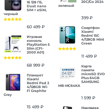
20C/Go 2024
16 128 ГБ,
зеленый
Dual: nano
SIM + eSIM,
черный
399
₽
Оценка
5.00
60 499
₽
Смартфон
из 5
Xiaomi
Redmi 15C
Игровая
4/128GB Mint
консоль
Green
PlayStation 5
Slim (CFI-
2000 A01)
Оценка
5.00
11 499
₽
из 5
Оценка
5.00
68 999
₽
Карта
из 5
памяти
microSD EVO
Планшет
Plus 64GB
Xiaomi
SAMSUNG
Redmi Pad 2
MB-MC64KA
4/128GB Wi-
Fi Graphite
Gray
1 599
₽
15 499
₽
Накладка