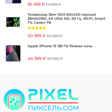
Оценка
5.00
18 499
₽
19 999
₽
из 5
Телевизор Sber SDX 65U4121 черный
3840x2160, 4K Ultra HD, 60 Гц, Wi-Fi, Smart
TV, Салют ТВ
Оценка
5.00
50 999
₽
55 999
₽
из 5
Apple iPhone 13 128 ГБ Тёмная ночь
44 999
₽
47 999
₽