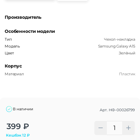
Производитель
Особенности модели
Тип
Чехол-накладка
Модель
Samsung Galaxy A15
Цвет
Зелёный
Корпус
Материал
Пластик
В наличии
Арт.
НФ-00026799
Alternative:
399
₽
Кешбэк
12
₽