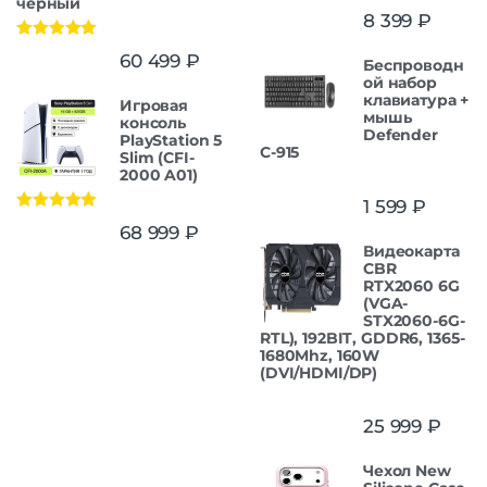
черный
8 399
₽
Оценка
5.00
60 499
₽
Беспроводн
из 5
ой набор
клавиатура +
Игровая
мышь
консоль
Defender
PlayStation 5
С-915
Slim (CFI-
2000 A01)
1 599
₽
Оценка
5.00
68 999
₽
из 5
Видеокарта
CBR
RTX2060 6G
(VGA-
STX2060-6G-
RTL), 192BIT, GDDR6, 1365-
1680Mhz, 160W
(DVI/HDMI/DP)
25 999
₽
Чехол New