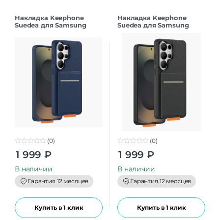
Накладка Keephone
Накладка Keephone
Suedea для Samsung
Suedea для Samsung
S26Ultra deep blue
S26Ultra black
(0)
(0)
0
0
1 999
₽
1 999
₽
o
o
u
u
t
t
В наличии
В наличии
o
o
f
f
Гарантия 12 месяцев
Гарантия 12 месяцев
5
5
Купить в 1 клик
Купить в 1 клик