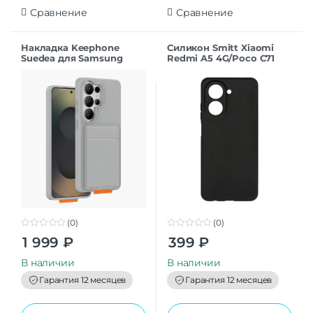
Сравнение
Сравнение
Накладка Keephone
Силикон Smitt Xiaomi
Suedea для Samsung
Redmi A5 4G/Poco C71
S26Ultra grey
black
(0)
(0)
0
0
1 999
₽
399
₽
o
o
u
u
t
t
В наличии
В наличии
o
o
f
f
Гарантия 12 месяцев
Гарантия 12 месяцев
5
5