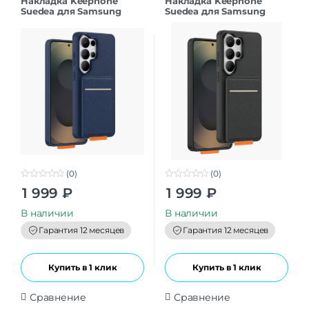
Накладка Keephone
Накладка Keephone
Suedea для Samsung
Suedea для Samsung
S26Ultra deep blue
S26Ultra black
(0)
(0)
0
0
1 999
₽
1 999
₽
o
o
u
u
t
t
В наличии
В наличии
o
o
f
f
Гарантия 12 месяцев
Гарантия 12 месяцев
5
5
Купить в 1 клик
Купить в 1 клик
Сравнение
Сравнение