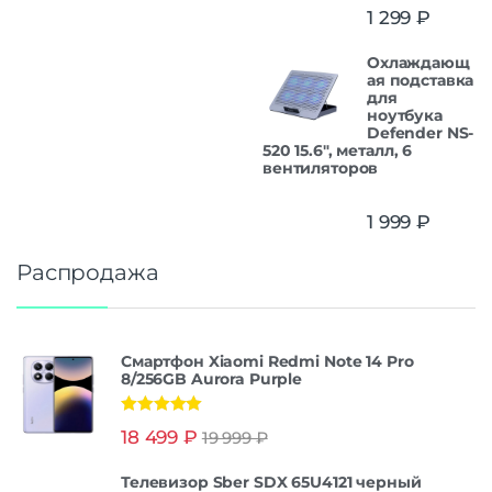
1 299
₽
Охлаждающ
ая подставка
для
ноутбука
Defender NS-
520 15.6", металл, 6
вентиляторов
1 999
₽
Распродажа
Смартфон Xiaomi Redmi Note 14 Pro
8/256GB Aurora Purple
Оценка
5.00
18 499
₽
19 999
₽
из 5
Телевизор Sber SDX 65U4121 черный