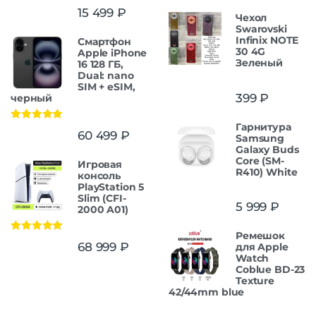
15 499
₽
Чехол
Swarovski
Infinix NOTE
Смартфон
30 4G
Apple iPhone
Зеленый
16 128 ГБ,
Dual: nano
SIM + eSIM,
399
₽
черный
Гарнитура
Оценка
5.00
60 499
₽
Samsung
из 5
Galaxy Buds
Core (SM-
Игровая
R410) White
консоль
PlayStation 5
Slim (CFI-
5 999
₽
2000 A01)
Ремешок
Оценка
5.00
68 999
₽
для Apple
из 5
Watch
Coblue BD-23
Texture
42/44mm blue