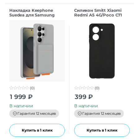
Накладка Keephone
Силикон Smitt Xiaomi
Suedea для Samsung
Redmi A5 4G/Poco C71
S26Ultra grey
black
(0)
(0)
0
0
1 999
₽
399
₽
o
o
u
u
t
t
В наличии
В наличии
o
o
f
f
Гарантия 12 месяцев
Гарантия 12 месяцев
5
5
Купить в 1 клик
Купить в 1 клик