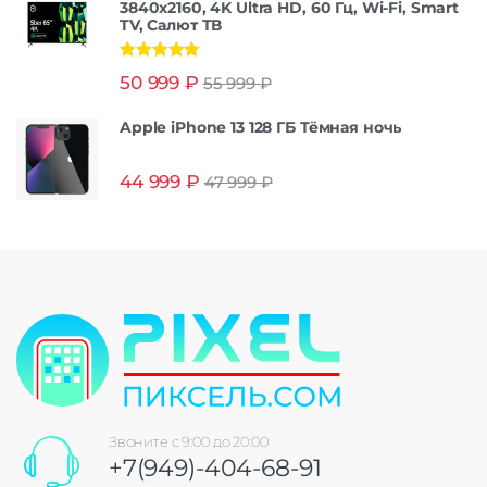
3840x2160, 4K Ultra HD, 60 Гц, Wi-Fi, Smart
TV, Салют ТВ
Оценка
5.00
50 999
₽
55 999
₽
из 5
Apple iPhone 13 128 ГБ Тёмная ночь
44 999
₽
47 999
₽
Звоните с 9:00 до 20:00
+7(949)-404-68-91