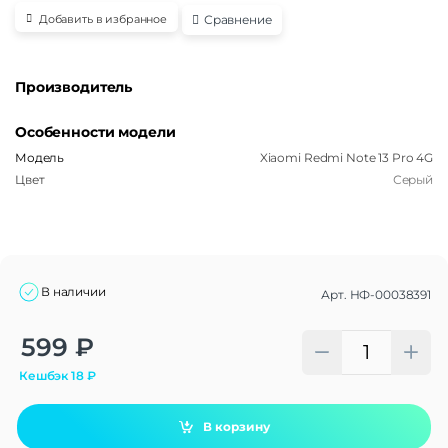
Сравнение
Добавить в избранное
Производитель
Особенности модели
Модель
Xiaomi Redmi Note 13 Pro 4G
Цвет
Серый
В наличии
Арт.
НФ-00038391
Alternative:
599
₽
Кешбэк
18
₽
В корзину