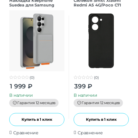
Накладка Keephone
Силикон Smitt Xiaomi
Suedea для Samsung
Redmi A5 4G/Poco C71
S26Ultra grey
black
(0)
(0)
0
0
1 999
₽
399
₽
o
o
u
u
t
t
В наличии
В наличии
o
o
f
f
Гарантия 12 месяцев
Гарантия 12 месяцев
5
5
Купить в 1 клик
Купить в 1 клик
Сравнение
Сравнение