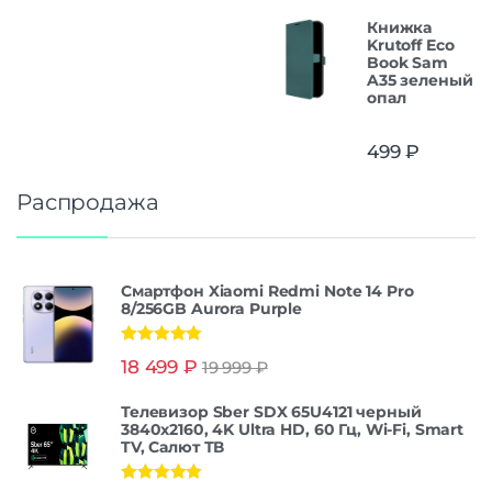
Книжка
Krutoff Eco
Book Sam
A35 зеленый
опал
499
₽
Распродажа
Смартфон Xiaomi Redmi Note 14 Pro
8/256GB Aurora Purple
Оценка
5.00
18 499
₽
19 999
₽
из 5
Телевизор Sber SDX 65U4121 черный
3840x2160, 4K Ultra HD, 60 Гц, Wi-Fi, Smart
TV, Салют ТВ