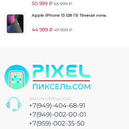
Оценка
5.00
50 999
₽
55 999
₽
из 5
Apple iPhone 13 128 ГБ Тёмная ночь
44 999
₽
47 999
₽
Звоните с 9:00 до 20:00
+7(949)-404-68-91
+7(949)-002-00-01
+7(959)-002-35-50