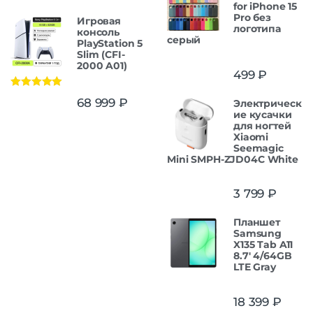
for iPhone 15
Pro без
Игровая
логотипа
консоль
серый
PlayStation 5
Slim (CFI-
2000 A01)
499
₽
Оценка
5.00
68 999
₽
Электрическ
из 5
ие кусачки
для ногтей
Xiaomi
Seemagic
Mini SMPH-ZJD04C White
3 799
₽
Планшет
Samsung
X135 Tab A11
8.7' 4/64GB
LTE Gray
18 399
₽