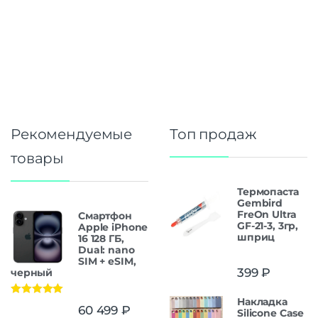
Рекомендуемые
Топ продаж
товары
Термопаста
Gembird
FreOn Ultra
Смартфон
GF-21-3, 3гр,
Apple iPhone
шприц
16 128 ГБ,
Dual: nano
SIM + eSIM,
399
₽
черный
Накладка
Оценка
5.00
60 499
₽
Silicone Case
из 5