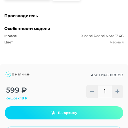
Производитель
Особенности модели
Модель
Xiaomi Redmi Note 13 4G
Цвет
Чёрный
В наличии
Арт.
НФ-00038393
Alternative:
599
₽
Кешбэк
18
₽
В корзину