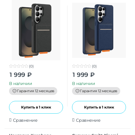
(0)
(0)
0
0
1 999
₽
1 999
₽
o
o
u
u
t
t
В наличии
В наличии
o
o
f
f
Гарантия 12 месяцев
Гарантия 12 месяцев
5
5
Купить в 1 клик
Купить в 1 клик
Сравнение
Сравнение