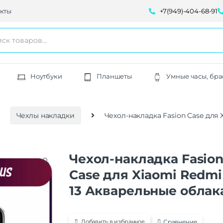
кты
+7(949)-404-68-91
Ноутбуки
Планшеты
Умные часы, бра
Чехлы накладки
Чехол-накладка Fasion Case для
Чехол-накладка Fasio
🔍
Case для Xiaomi Redmi
13 Акварельные облак
Сравнение
Добавить в избранное