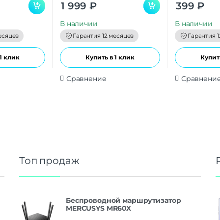
0
0
1 999
₽
399
₽
o
o
u
u
t
t
В наличии
В наличии
o
o
f
f
есяцев
Гарантия 12 месяцев
Гарантия 1
5
5
1 клик
Купить в 1 клик
Купить
Сравнение
Сравнени
Топ продаж
Беспроводной маршрутизатор
MERCUSYS MR60X