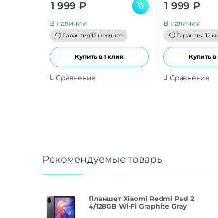
0
0
1 999
₽
1 999
₽
o
o
u
u
t
t
В наличии
В наличии
o
o
f
f
Гарантия 12 месяцев
Гарантия 12 м
5
5
Купить в 1 клик
Купить в 
Сравнение
Сравнение
Рекомендуемые товары
Планшет Xiaomi Redmi Pad 2
4/128GB Wi-Fi Graphite Gray