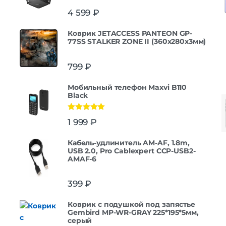
4 599
₽
Коврик JETACCESS PANTEON GP-
77SS STALKER ZONE II (360x280x3мм)
799
₽
Мобильный телефон Maxvi B110
Black
Оценка
5.00
1 999
₽
из 5
Кабель-удлинитель AM-AF, 1.8m,
USB 2.0, Pro Cablexpert CCP-USB2-
AMAF-6
399
₽
Коврик с подушкой под запястье
Gembird MP-WR-GRAY 225*195*5мм,
серый