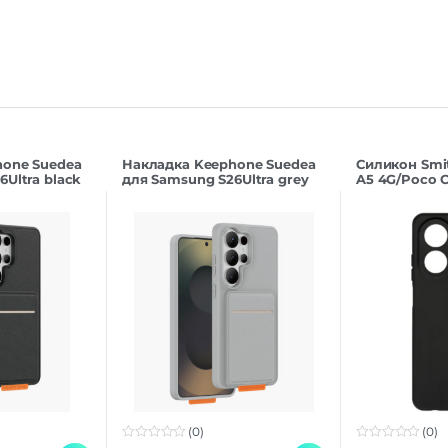
hone Suedea
Накладка Keephone Suedea
Силикон Smi
Ultra black
для Samsung S26Ultra grey
A5 4G/Poco C
(0)
(0)