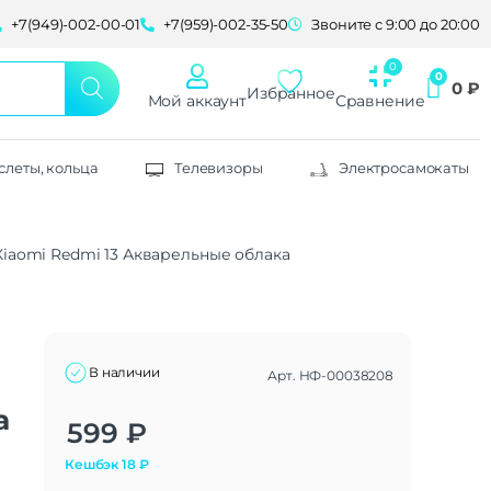
+7(949)-002-00-01
+7(959)-002-35-50
Звоните с 9:00 до 20:00
0
₽
Избранное
Мой аккаунт
Сравнение
слеты, кольца
Телевизоры
Электросамокаты
 Xiaomi Redmi 13 Акварельные облака
n
В наличии
Арт.
НФ-00038208
а
Alternative:
599
₽
Кешбэк
18
₽