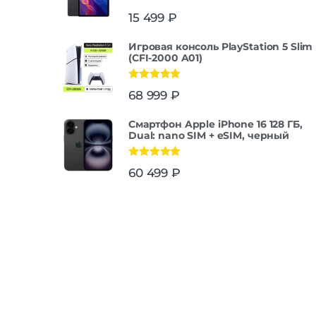
15 499
₽
Игровая консоль PlayStation 5 Slim
(CFI-2000 A01)
Оценка
5.00
68 999
₽
из 5
Смартфон Apple iPhone 16 128 ГБ,
Dual: nano SIM + eSIM, черный
Оценка
5.00
60 499
₽
из 5