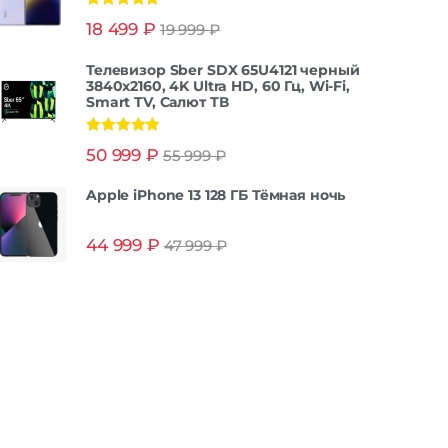
Оценка
5.00
18 499
₽
19 999
₽
из 5
Телевизор Sber SDX 65U4121 черный
3840x2160, 4K Ultra HD, 60 Гц, Wi-Fi,
Smart TV, Салют ТВ
Оценка
5.00
50 999
₽
55 999
₽
из 5
Apple iPhone 13 128 ГБ Тёмная ночь
44 999
₽
47 999
₽