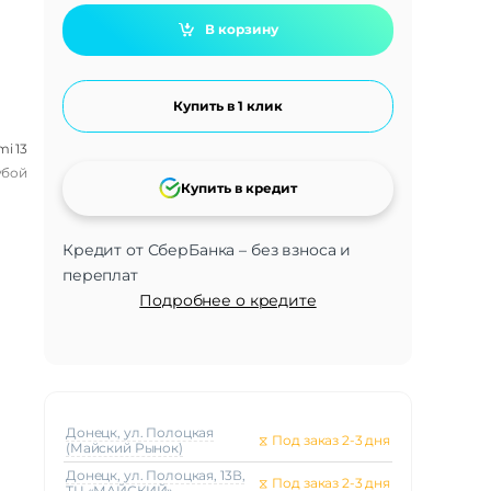
В корзину
Купить в 1 клик
i 13
убой
Купить в кредит
Кредит от СберБанка – без взноса и
переплат
Подробнее о кредите
Донецк, ул. Полоцкая
⧖
Под заказ 2-3 дня
(Майский Рынок)
Донецк, ул. Полоцкая, 13В,
⧖
Под заказ 2-3 дня
ТЦ «МАЙСКИЙ»