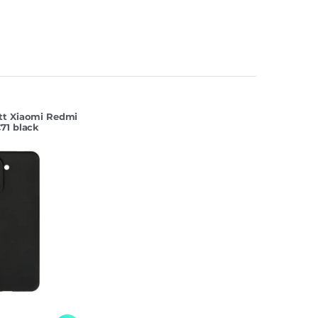
tt Xiaomi Redmi
71 black