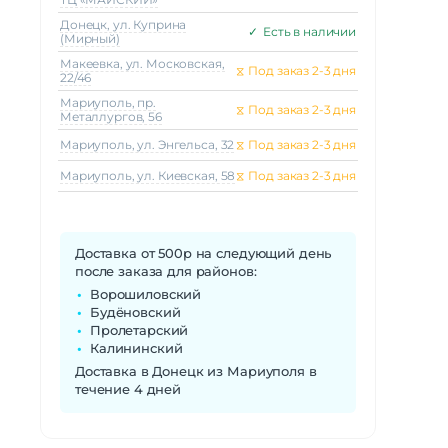
Донецк, ул. Куприна
✓
Есть в наличии
(Мирный)
Макеeвка, ул. Московская,
⧖
Под заказ 2-3 дня
22/46
Мариуполь, пр.
⧖
Под заказ 2-3 дня
Металлургов, 56
Мариуполь, ул. Энгельса, 32
⧖
Под заказ 2-3 дня
Мариуполь, ул. Киевская, 58
⧖
Под заказ 2-3 дня
Доставка от 500р на следующий день
после заказа для районов:
Ворошиловский
Будёновский
Пролетарский
Калининский
Доставка в Донецк из Мариуполя в
течение 4 дней