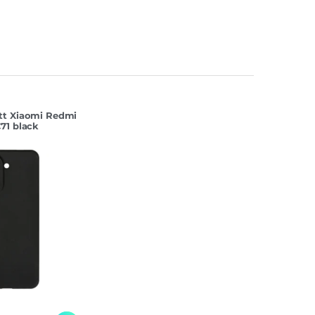
tt Xiaomi Redmi
71 black