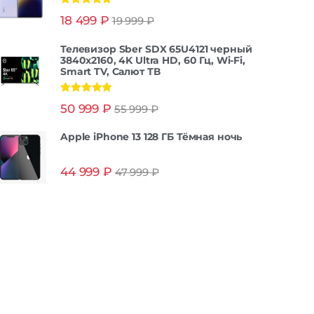
Оценка
5.00
18 499
₽
19 999
₽
из 5
Телевизор Sber SDX 65U4121 черный
3840x2160, 4K Ultra HD, 60 Гц, Wi-Fi,
Smart TV, Салют ТВ
Оценка
5.00
50 999
₽
55 999
₽
из 5
Apple iPhone 13 128 ГБ Тёмная ночь
44 999
₽
47 999
₽