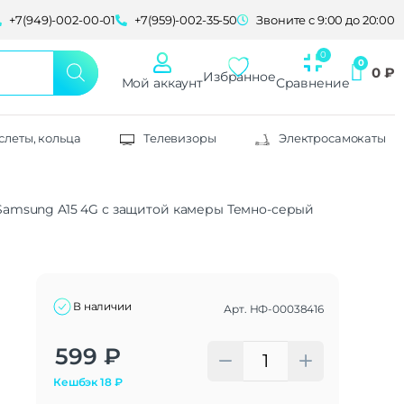
+7(949)-002-00-01
+7(959)-002-35-50
Звоните с 9:00 до 20:00
0
₽
Избранное
Мой аккаунт
Сравнение
слеты, кольца
Телевизоры
Электросамокаты
 Samsung A15 4G с защитой камеры Темно-серый
n
В наличии
Арт.
НФ-00038416
Alternative:
599
₽
Кешбэк
18
₽