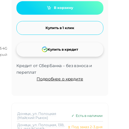
В корзину
Купить в 1 клик
5 4G
Купить в кредит
ерый
Кредит от СберБанка – без взноса и
переплат
Подробнее о кредите
Донецк, ул. Полоцкая
✓
Есть в наличии
(Майский Рынок)
Донецк, ул. Полоцкая, 13В,
⧖
Под заказ 2-3 дня
ТЦ «МАЙСКИЙ»