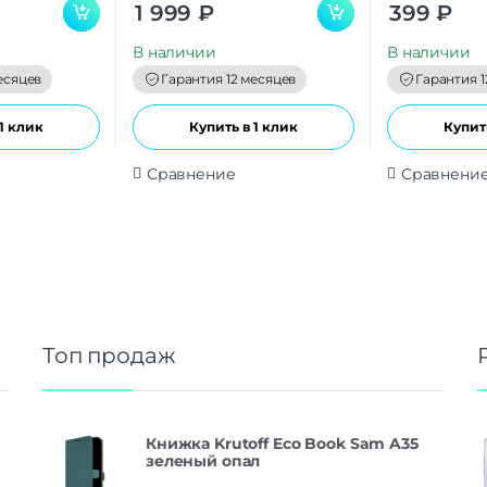
0
0
1 999
₽
399
₽
o
o
u
u
t
t
В наличии
В наличии
o
o
f
f
есяцев
Гарантия 12 месяцев
Гарантия 1
5
5
1 клик
Купить в 1 клик
Купить
Сравнение
Сравнени
Топ продаж
Книжка Krutoff Eco Book Sam A35
зеленый опал