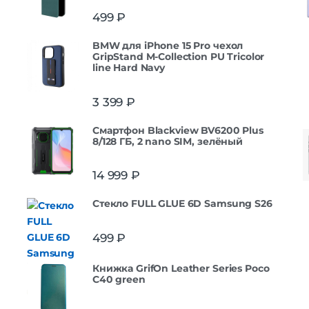
499
₽
BMW для iPhone 15 Pro чехол
GripStand M-Collection PU Tricolor
line Hard Navy
3 399
₽
Смартфон Blackview BV6200 Plus
8/128 ГБ, 2 nano SIM, зелёный
14 999
₽
Стекло FULL GLUE 6D Samsung S26
499
₽
Книжка GrifOn Leather Series Poco
C40 green