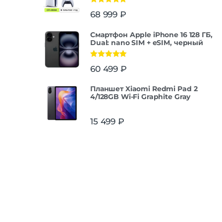
Оценка
5.00
68 999
₽
из 5
Смартфон Apple iPhone 16 128 ГБ,
Dual: nano SIM + eSIM, черный
Оценка
5.00
60 499
₽
из 5
Планшет Xiaomi Redmi Pad 2
4/128GB Wi-Fi Graphite Gray
15 499
₽