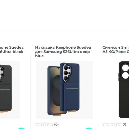
hone Suedea
Накладка Keephone Suedea
Силикон Smi
Ultra black
для Samsung S26Ultra deep
A5 4G/Poco C
blue
(0)
(0)