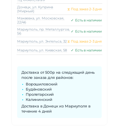
Донецк, ул. Куприна
⧖
Под заказ 2-3 дня
(Мирный)
Макеeвка, ул. Московская,
✓
Есть в наличии
22/46
Мариуполь, пр. Металлургов,
✓
Есть в наличии
56
Мариуполь, ул. Энгельса, 32
⧖
Под заказ 2-3 дня
Мариуполь, ул. Киевская, 58
✓
Есть в наличии
Доставка от 500р на следующий день
после заказа для районов:
Ворошиловский
Будёновский
Пролетарский
Калининский
Доставка в Донецк из Мариуполя в
течение 4 дней