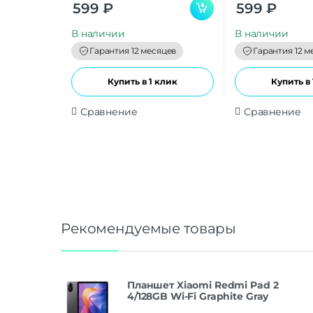
0
0
599
₽
599
₽
o
o
u
u
t
t
В наличии
В наличии
o
o
f
f
Гарантия 12 месяцев
Гарантия 12 м
5
5
Купить в 1 клик
Купить в 
Сравнение
Сравнение
Рекомендуемые товары
Планшет Xiaomi Redmi Pad 2
4/128GB Wi-Fi Graphite Gray