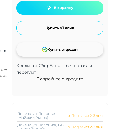
В корзину
Купить в 1 клик
Купить в кредит
aomi
Кредит от СберБанка – без взноса и
 Pro
переплат
рный
Подробнее о кредите
Донецк, ул. Полоцкая
⧖
Под заказ 2-3 дня
(Майский Рынок)
Донецк, ул. Полоцкая, 13В,
⧖
Под заказ 2-3 дня
ТЦ «МАЙСКИЙ»