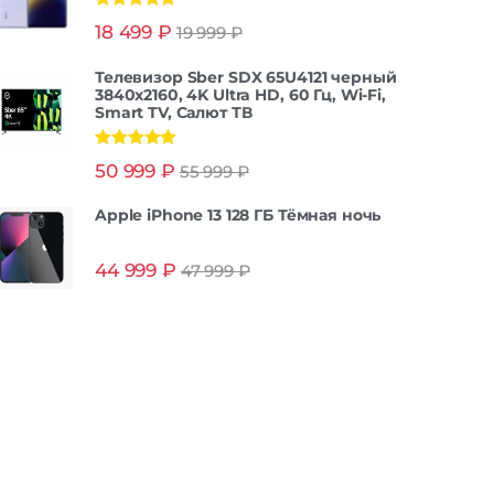
Оценка
5.00
18 499
₽
19 999
₽
из 5
Телевизор Sber SDX 65U4121 черный
3840x2160, 4K Ultra HD, 60 Гц, Wi-Fi,
Smart TV, Салют ТВ
Оценка
5.00
50 999
₽
55 999
₽
из 5
Apple iPhone 13 128 ГБ Тёмная ночь
44 999
₽
47 999
₽