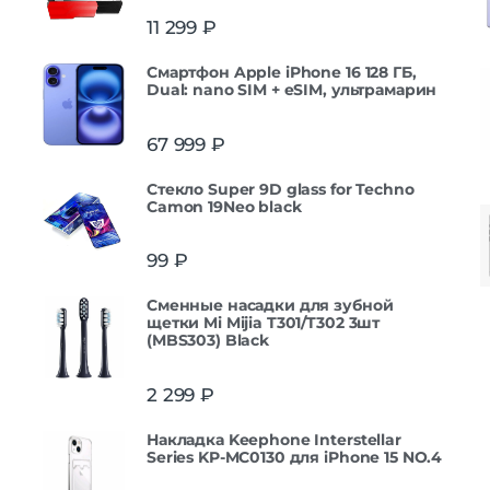
11 299
₽
Смартфон Apple iPhone 16 128 ГБ,
Dual: nano SIM + eSIM, ультрамарин
67 999
₽
Стекло Super 9D glass for Techno
Camon 19Neo black
99
₽
Сменные насадки для зубной
щетки Mi Mijia T301/T302 3шт
(MBS303) Black
2 299
₽
Накладка Keephone Interstellar
Series KP-MC0130 для iPhone 15 NO.4