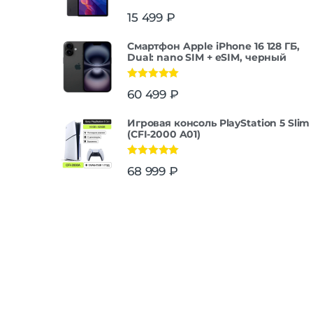
15 499
₽
Смартфон Apple iPhone 16 128 ГБ,
Dual: nano SIM + eSIM, черный
Оценка
5.00
60 499
₽
из 5
Игровая консоль PlayStation 5 Slim
(CFI-2000 A01)
Оценка
5.00
68 999
₽
из 5