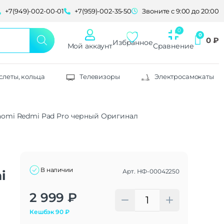
+7(949)-002-00-01
+7(959)-002-35-50
Звоните с 9:00 до 20:00
0
₽
Избранное
Мой аккаунт
Сравнение
слеты, кольца
Телевизоры
Электросамокаты
iaomi Redmi Pad Pro черный Оригинал
В наличии
Арт.
НФ-00042250
i
Alternative:
2 999
₽
Кешбэк
90
₽