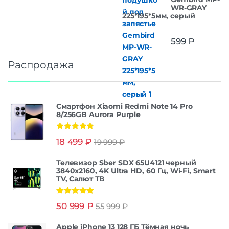
WR-GRAY
225*195*5мм, серый
599
₽
Распродажа
Смартфон Xiaomi Redmi Note 14 Pro
8/256GB Aurora Purple
Оценка
5.00
18 499
₽
19 999
₽
из 5
Телевизор Sber SDX 65U4121 черный
3840x2160, 4K Ultra HD, 60 Гц, Wi-Fi, Smart
TV, Салют ТВ
Оценка
5.00
50 999
₽
55 999
₽
из 5
Apple iPhone 13 128 ГБ Тёмная ночь