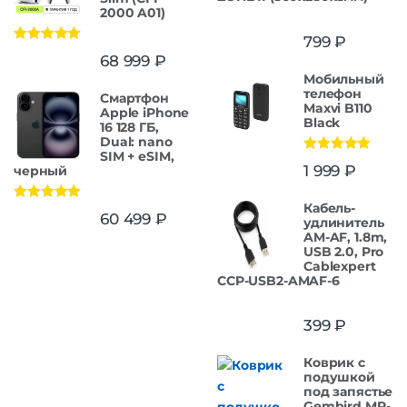
2000 A01)
799
₽
Оценка
5.00
68 999
₽
из 5
Мобильный
телефон
Смартфон
Maxvi B110
Apple iPhone
Black
16 128 ГБ,
Dual: nano
SIM + eSIM,
Оценка
5.00
1 999
₽
черный
из 5
Кабель-
Оценка
5.00
60 499
₽
удлинитель
из 5
AM-AF, 1.8m,
USB 2.0, Pro
Cablexpert
CCP-USB2-AMAF-6
399
₽
Коврик с
подушкой
под запястье
Gembird MP-