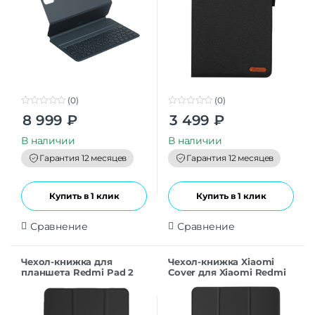
(0)
(0)
0
0
8 999
₽
3 499
₽
o
o
u
u
t
t
В наличии
В наличии
o
o
f
f
Гарантия 12 месяцев
Гарантия 12 месяцев
5
5
Купить в 1 клик
Купить в 1 клик
Сравнение
Сравнение
Чехол-книжка для
Чехол-книжка Xiaomi
планшета Redmi Pad 2
Cover для Xiaomi Redmi
Pro Black
Pad 2 11″ черный
Оригинал