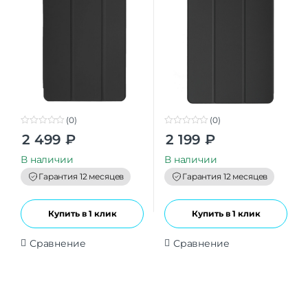
(0)
(0)
0
0
2 499
₽
2 199
₽
o
o
u
u
t
t
В наличии
В наличии
o
o
f
f
Гарантия 12 месяцев
Гарантия 12 месяцев
5
5
Купить в 1 клик
Купить в 1 клик
Сравнение
Сравнение