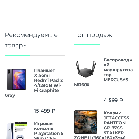
Рекомендуемые
Топ продаж
товары
Беспроводн
ой
маршрутиза
Планшет
тор
Xiaomi
MERCUSYS
Redmi Pad 2
MR60X
4/128GB Wi-
Fi Graphite
Gray
4 599
₽
15 499
₽
Коврик
JETACCESS
PANTEON
Игровая
GP-77SS
консоль
STALKER
PlayStation 5
ZONE II (360x280x3мм)
Slim (CFI-