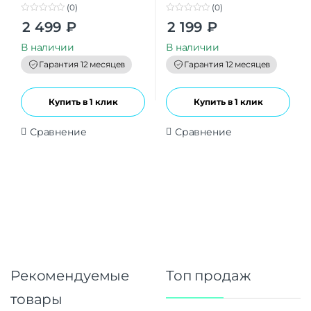
(0)
(0)
0
0
2 499
₽
2 199
₽
o
o
u
u
t
t
В наличии
В наличии
o
o
f
f
Гарантия 12 месяцев
Гарантия 12 месяцев
5
5
Купить в 1 клик
Купить в 1 клик
Сравнение
Сравнение
Рекомендуемые
Топ продаж
товары