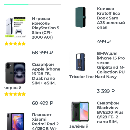
Книжка
Krutoff Eco
Book Sam
Игровая
A35 зеленый
консоль
опал
PlayStation 5
Slim (CFI-
2000 A01)
499
₽
Оценка
5.00
68 999
₽
BMW для
из 5
iPhone 15 Pro
чехол
Смартфон
GripStand M-
Apple iPhone
Collection PU
16 128 ГБ,
Tricolor line Hard Navy
Dual: nano
SIM + eSIM,
черный
3 399
₽
Оценка
5.00
60 499
₽
Смартфон
из 5
Blackview
BV6200 Plus
Планшет
8/128 ГБ, 2
Xiaomi
nano SIM,
Redmi Pad 2
зелёный
4/128GB Wi-