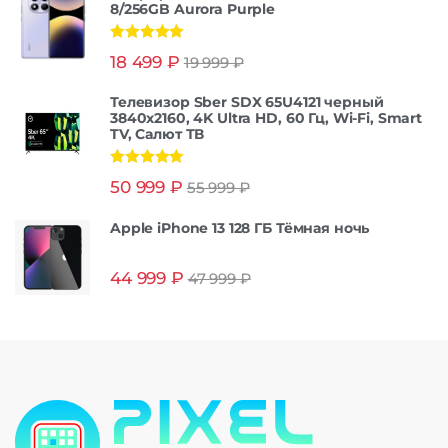
8/256GB Aurora Purple
Оценка
5.00
18 499
₽
19 999
₽
из 5
Телевизор Sber SDX 65U4121 черный
3840x2160, 4K Ultra HD, 60 Гц, Wi-Fi, Smart
TV, Салют ТВ
Оценка
5.00
50 999
₽
55 999
₽
из 5
Apple iPhone 13 128 ГБ Тёмная ночь
44 999
₽
47 999
₽