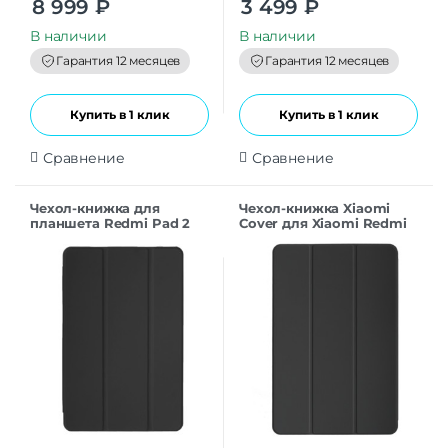
8 999
₽
3 499
₽
o
o
u
u
t
t
В наличии
В наличии
o
o
f
f
Гарантия 12 месяцев
Гарантия 12 месяцев
5
5
Купить в 1 клик
Купить в 1 клик
Сравнение
Сравнение
Чехол-книжка для
Чехол-книжка Xiaomi
планшета Redmi Pad 2
Cover для Xiaomi Redmi
Pro Black
Pad 2 11″ черный
Оригинал