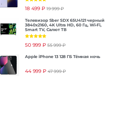
Оценка
5.00
18 499
₽
19 999
₽
из 5
Телевизор Sber SDX 65U4121 черный
3840x2160, 4K Ultra HD, 60 Гц, Wi-Fi,
Smart TV, Салют ТВ
Оценка
5.00
50 999
₽
55 999
₽
из 5
Apple iPhone 13 128 ГБ Тёмная ночь
44 999
₽
47 999
₽