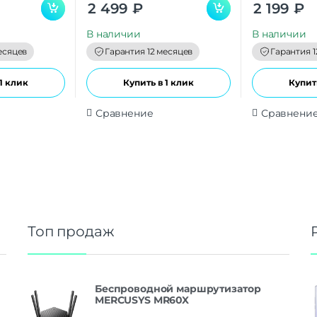
0
0
2 499
₽
2 199
₽
o
o
u
u
t
t
В наличии
В наличии
o
o
f
f
есяцев
Гарантия 12 месяцев
Гарантия 1
5
5
1 клик
Купить в 1 клик
Купить
Сравнение
Сравнени
Топ продаж
Беспроводной маршрутизатор
MERCUSYS MR60X