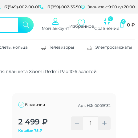
+7(949)-002-00-01
+7(959)-002-35-50
Звоните с 9:00 до 20:00
0
₽
Избранное
Мой аккаунт
Сравнение
слеты, кольца
Телевизоры
Электросамокаты
я планшета Xiaomi Redmi Pad 10.6 золотой
В наличии
Арт.
НФ-00015132
Alternative:
2 499
₽
Кешбэк
75
₽