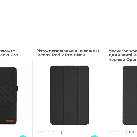
чехол –
Чехол-книжка для планшета
Чехол-книжк
Pad 8 Pro
Redmi Pad 2 Pro Black
для Xiaomi R
черный Ори
(0)
(0)