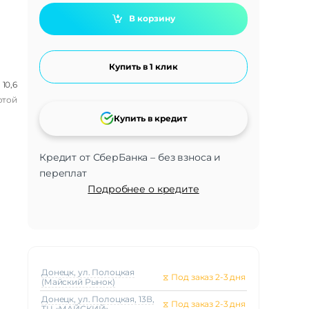
В корзину
Купить в 1 клик
10,6
отой
Купить в кредит
Кредит от СберБанка – без взноса и
переплат
Подробнее о кредите
Донецк, ул. Полоцкая
⧖
Под заказ 2-3 дня
(Майский Рынок)
Донецк, ул. Полоцкая, 13В,
⧖
Под заказ 2-3 дня
ТЦ «МАЙСКИЙ»