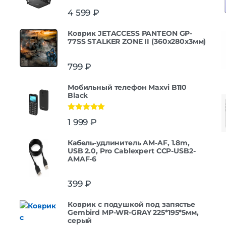
4 599
₽
Коврик JETACCESS PANTEON GP-
77SS STALKER ZONE II (360x280x3мм)
799
₽
Мобильный телефон Maxvi B110
Black
Оценка
5.00
1 999
₽
из 5
Кабель-удлинитель AM-AF, 1.8m,
USB 2.0, Pro Cablexpert CCP-USB2-
AMAF-6
399
₽
Коврик с подушкой под запястье
Gembird MP-WR-GRAY 225*195*5мм,
серый