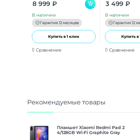
0
0
8 999
₽
3 499
₽
o
o
u
u
t
t
В наличии
В наличии
o
o
f
f
Гарантия 12 месяцев
Гарантия 12 м
5
5
Купить в 1 клик
Купить в 
Сравнение
Сравнение
Рекомендуемые товары
Планшет Xiaomi Redmi Pad 2
4/128GB Wi-Fi Graphite Gray