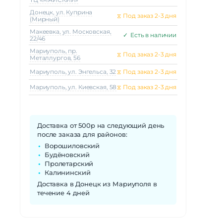
Донецк, ул. Куприна
⧖
Под заказ 2-3 дня
(Мирный)
Макеeвка, ул. Московская,
✓
Есть в наличии
22/46
Мариуполь, пр.
⧖
Под заказ 2-3 дня
Металлургов, 56
Мариуполь, ул. Энгельса, 32
⧖
Под заказ 2-3 дня
Мариуполь, ул. Киевская, 58
⧖
Под заказ 2-3 дня
Доставка от 500р на следующий день
после заказа для районов:
Ворошиловский
Будёновский
Пролетарский
Калининский
Доставка в Донецк из Мариуполя в
течение 4 дней