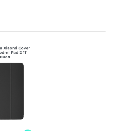
а Xiaomi Cover
edmi Pad 2 11″
гинал