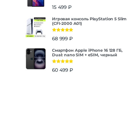
15 499
₽
Игровая консоль PlayStation 5 Slim
(CFI-2000 A01)
Оценка
5.00
68 999
₽
из 5
Смартфон Apple iPhone 16 128 ГБ,
Dual: nano SIM + eSIM, черный
Оценка
5.00
60 499
₽
из 5