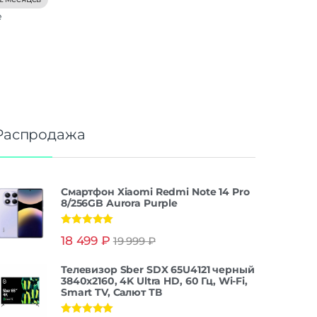
е
Распродажа
Смартфон Xiaomi Redmi Note 14 Pro
8/256GB Aurora Purple
Оценка
5.00
18 499
₽
19 999
₽
из 5
Телевизор Sber SDX 65U4121 черный
3840x2160, 4K Ultra HD, 60 Гц, Wi-Fi,
Smart TV, Салют ТВ