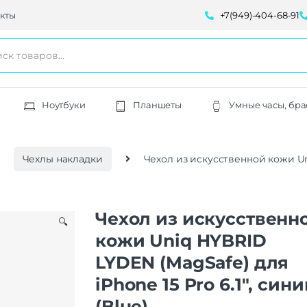
кты
+7(949)-404-68-91
Ноутбуки
Планшеты
Умные часы, бра
Чехлы накладки
Чехол из искусственной кожи Uni
Чехол из искусственн
🔍
кожи Uniq HYBRID
LYDEN (MagSafe) для
iPhone 15 Pro 6.1″, син
(Blue)