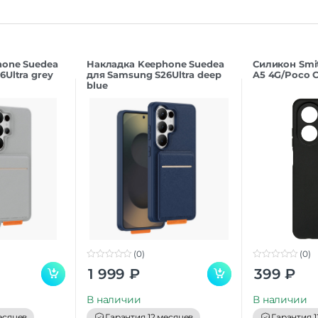
hone Suedea
Накладка Keephone Suedea
Силикон Smi
Ultra grey
для Samsung S26Ultra deep
A5 4G/Poco C
blue
(0)
(0)
0
0
1 999
₽
399
₽
o
o
u
u
t
t
В наличии
В наличии
o
o
f
f
есяцев
Гарантия 12 месяцев
Гарантия 1
5
5