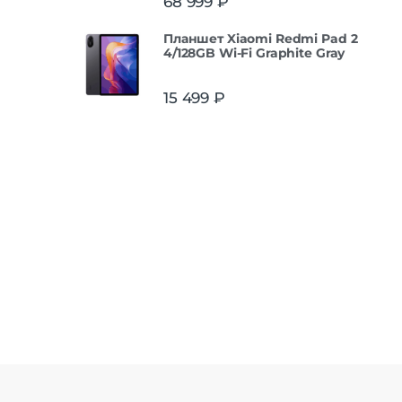
68 999
₽
из 5
Планшет Xiaomi Redmi Pad 2
4/128GB Wi-Fi Graphite Gray
15 499
₽