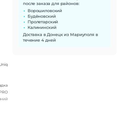
после заказа для районов:
Ворошиловский
Будёновский
Пролетарский
Калининский
Доставка в Донецк из Мариуполя в
течение 4 дней
Uniq
адка
 PRO
иний