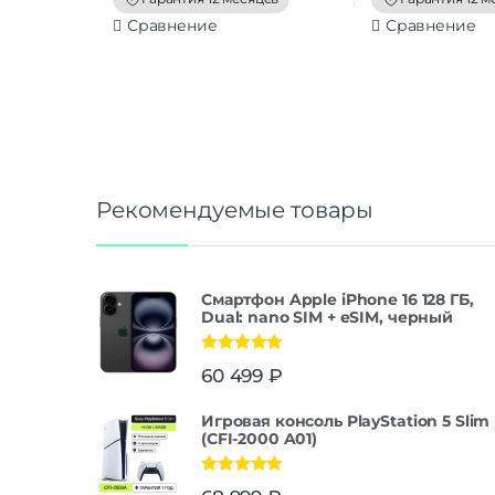
Сравнение
Сравнение
Рекомендуемые товары
Смартфон Apple iPhone 16 128 ГБ,
Dual: nano SIM + eSIM, черный
Оценка
5.00
60 499
₽
из 5
Игровая консоль PlayStation 5 Slim
(CFI-2000 A01)
Оценка
5.00