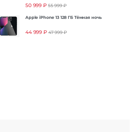
Оценка
5.00
50 999
₽
55 999
₽
из 5
Apple iPhone 13 128 ГБ Тёмная ночь
44 999
₽
47 999
₽