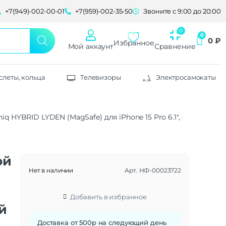
+7(949)-002-00-01
+7(959)-002-35-50
Звоните с 9:00 до 20:00
0
₽
Избранное
Мой аккаунт
Сравнение
слеты, кольца
Телевизоры
Электросамокаты
q HYBRID LYDEN (MagSafe) для iPhone 15 Pro 6.1″, синий (Blue
ой
Нет в наличии
Арт.
НФ-00023722
Добавить в избранное
ий
Доставка от 500р на следующий день