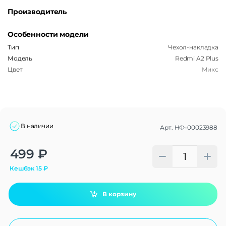
Производитель
Особенности модели
Тип
Чехол-накладка
Модель
Redmi A2 Plus
Цвет
Микс
В наличии
Арт.
НФ-00023988
Alternative:
499
₽
Кешбэк
15
₽
В корзину