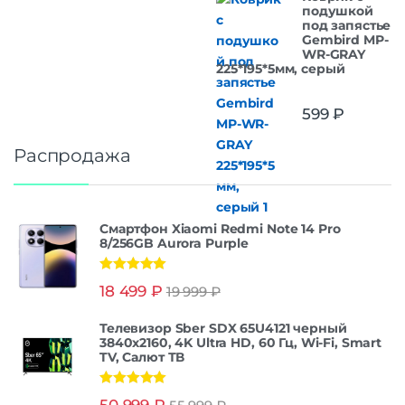
подушкой
под запястье
Gembird MP-
WR-GRAY
225*195*5мм, серый
599
₽
Распродажа
Смартфон Xiaomi Redmi Note 14 Pro
8/256GB Aurora Purple
Оценка
5.00
18 499
₽
19 999
₽
из 5
Телевизор Sber SDX 65U4121 черный
3840x2160, 4K Ultra HD, 60 Гц, Wi-Fi, Smart
TV, Салют ТВ
Оценка
5.00
50 999
₽