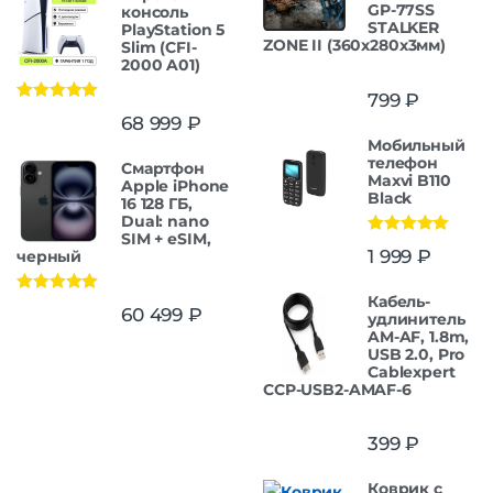
GP-77SS
консоль
STALKER
PlayStation 5
ZONE II (360x280x3мм)
Slim (CFI-
2000 A01)
799
₽
Оценка
5.00
68 999
₽
из 5
Мобильный
телефон
Смартфон
Maxvi B110
Apple iPhone
Black
16 128 ГБ,
Dual: nano
SIM + eSIM,
Оценка
5.00
1 999
₽
черный
из 5
Кабель-
Оценка
5.00
60 499
₽
удлинитель
из 5
AM-AF, 1.8m,
USB 2.0, Pro
Cablexpert
CCP-USB2-AMAF-6
399
₽
Коврик с