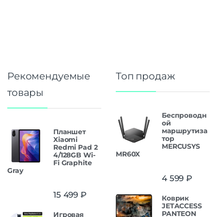
Рекомендуемые
Топ продаж
товары
Беспроводн
ой
маршрутиза
Планшет
тор
Xiaomi
MERCUSYS
Redmi Pad 2
MR60X
4/128GB Wi-
Fi Graphite
Gray
4 599
₽
15 499
₽
Коврик
JETACCESS
PANTEON
Игровая