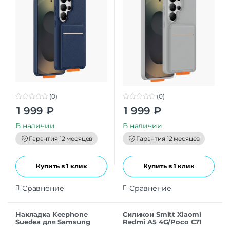
(0)
(0)
0
0
1 999
₽
1 999
₽
o
o
u
u
t
t
В наличии
В наличии
o
o
f
f
Гарантия 12 месяцев
Гарантия 12 месяцев
5
5
Купить в 1 клик
Купить в 1 клик
Сравнение
Сравнение
Накладка Keephone
Силикон Smitt Xiaomi
Suedea для Samsung
Redmi A5 4G/Poco C71
S26Ultra black
black