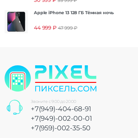
55 999
₽
из 5
Apple iPhone 13 128 ГБ Тёмная ночь
44 999
₽
47 999
₽
Звоните с 9:00 до 20:00
+7(949)-404-68-91
+7(949)-002-00-01
+7(959)-002-35-50