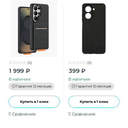
(0)
(0)
0
0
1 999
₽
399
₽
o
o
u
u
t
t
В наличии
В наличии
o
o
f
f
Гарантия 12 месяцев
Гарантия 12 месяцев
5
5
Купить в 1 клик
Купить в 1 клик
Сравнение
Сравнение