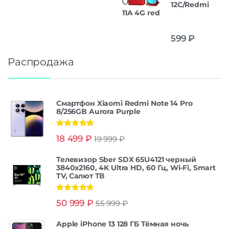
12C/Redmi
11A 4G red
599
₽
Распродажа
Смартфон Xiaomi Redmi Note 14 Pro
8/256GB Aurora Purple
Оценка
5.00
18 499
₽
19 999
₽
из 5
Телевизор Sber SDX 65U4121 черный
3840x2160, 4K Ultra HD, 60 Гц, Wi-Fi, Smart
TV, Салют ТВ
Оценка
5.00
50 999
₽
55 999
₽
из 5
Apple iPhone 13 128 ГБ Тёмная ночь