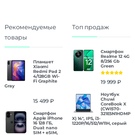
Рекомендуемые
Топ продаж
товары
Смартфон
Realme 12 4G
8/256 Gb
Планшет
Green
Xiaomi
Redmi Pad 2
4/128GB Wi-
Оценка
5.00
Fi Graphite
19 999
₽
из 5
Gray
Ноутбук
Chuwi
15 499
₽
CoreBook X
(CWI570-
Смартфон
321E5N1HDMP
Apple iPhone
X) 14", IPS, i3-
16 128 ГБ,
1220P/16/512/W11H, серый
Dual: nano
SIM + eSIM,