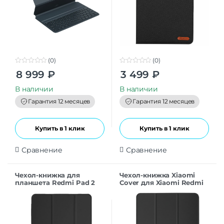
(0)
(0)
0
0
8 999
₽
3 499
₽
o
o
u
u
t
t
В наличии
В наличии
o
o
f
f
Гарантия 12 месяцев
Гарантия 12 месяцев
5
5
Купить в 1 клик
Купить в 1 клик
Сравнение
Сравнение
Чехол-книжка для
Чехол-книжка Xiaomi
планшета Redmi Pad 2
Cover для Xiaomi Redmi
Pro Black
Pad 2 11″ черный
Оригинал