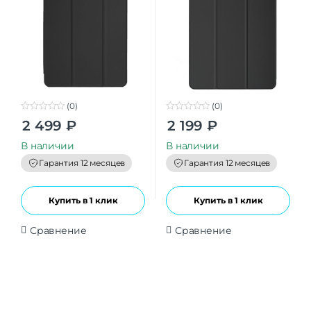
(0)
(0)
0
0
2 499
₽
2 199
₽
o
o
u
u
t
t
В наличии
В наличии
o
o
f
f
Гарантия 12 месяцев
Гарантия 12 месяцев
5
5
Купить в 1 клик
Купить в 1 клик
Сравнение
Сравнение