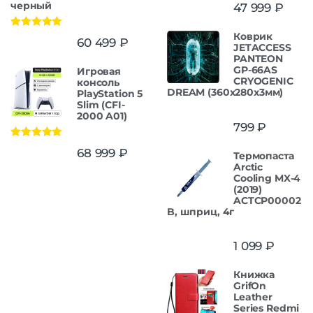
черный
47 999
₽
Коврик
Оценка
5.00
60 499
₽
из 5
JETACCESS
PANTEON
GP-66AS
Игровая
CRYOGENIC
консоль
DREAM (360x280x3мм)
PlayStation 5
Slim (CFI-
2000 A01)
799
₽
Оценка
5.00
68 999
₽
Термопаста
из 5
Arctic
Cooling MX-4
(2019)
ACTCP00002
B, шприц, 4г
1 099
₽
Книжка
GrifOn
Leather
Series Redmi