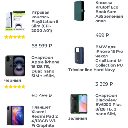
Книжка
Krutoff Eco
Book Sam
Игровая
A35 зеленый
консоль
опал
PlayStation 5
Slim (CFI-
2000 A01)
499
₽
Оценка
5.00
68 999
₽
BMW для
из 5
iPhone 15 Pro
чехол
Смартфон
GripStand M-
Apple iPhone
Collection PU
16 128 ГБ,
Tricolor line Hard Navy
Dual: nano
SIM + eSIM,
черный
3 399
₽
Оценка
5.00
60 499
₽
Смартфон
из 5
Blackview
BV6200 Plus
Планшет
8/128 ГБ, 2
Xiaomi
nano SIM,
Redmi Pad 2
зелёный
4/128GB Wi-
Fi Graphite