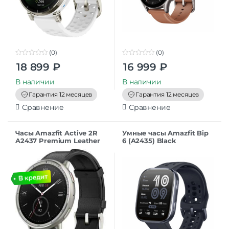
(0)
(0)
0
0
18 899
₽
16 999
₽
o
o
u
u
t
t
В наличии
В наличии
o
o
f
f
Гарантия 12 месяцев
Гарантия 12 месяцев
5
5
Сравнение
Сравнение
Часы Amazfit Active 2R
Умные часы Amazfit Bip
A2437 Premium Leather
6 (A2435) Black
Black (24376535137906)