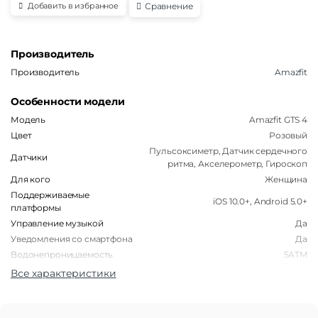
Сравнение
Добавить в избранное
Производитель
Производитель
Amazfit
Особенности модели
Модель
Amazfit GTS 4
Цвет
Розовый
Пульсоксиметр, Датчик сердечного
Датчики
ритма, Акселерометр, Гироскоп
Для кого
Женщина
Поддерживаемые
iOS 10.0+, Android 5.0+
платформы
Управление музыкой
Да
Уведомления со смартфона
Да
Водонепроницаемость
5ATM
Все характеристики
Корпус
Форма корпуса часов
Прямоугольная
Материал корпуса
Пластик