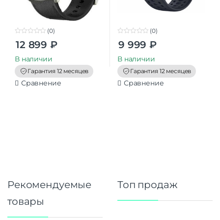
(0)
(0)
0
0
12 899
₽
9 999
₽
o
o
u
u
t
t
В наличии
В наличии
o
o
f
f
Гарантия 12 месяцев
Гарантия 12 месяцев
5
5
Сравнение
Сравнение
Рекомендуемые
Топ продаж
товары