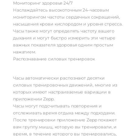
Мониторинг здоровья 24/7
Мониторинг сна
Да
Уровень стресса
Наслаждайтесь высокоточным 24–часовым
Да
Женское здоровье
Да
мониторингом частоты сердечных сокращений,
насыщения крови кислородом и уровня стресса.
Датчики
Часы также могут определять частоту вашего
Акселерометр
Да
дыхания и могут быстро измерить эти четыре
Гироскоп
Да
важных показателя здоровья одним простым
Пульсоксиметр
Да
нажатием.
Распознавание силовых тренировок
Беспроводные технологии
Беспроводные технологии
Bluetooth | Wi-Fi
Версия Bluetooth
5.2
Часы автоматически распознают десятки
NFC
нет
силовых тренировочных движений, многие из
которых имеют настраиваемые вариации в
Питание
приложении Zepp.
беспроводная зарядка | быстрая
Часы могут подсчитывать повторения и
Функции зарядки
зарядка
отслеживать время отдыха между подходами.
После тренировки приложение Zepp покажет
Навигация
вам группу мышц, которую вы тренировали, и
Навигация
GALILEO | GPS | ГЛОНАСС
время, в течение которого вы тренировались,