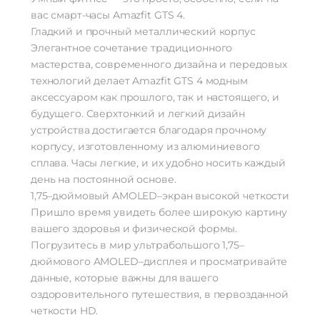
Защитное стекло
Corning Gorilla DX+
вас смарт-часы Amazfit GTS 4.
Активный экран
Да
Гладкий и прочный металлический корпус
Яркость
500 кд/м²
Элегантное сочетание традиционного
мастерства, современного дизайна и передовых
Стандарт связи/интернет
технологий делает Amazfit GTS 4 модным
Телефонные звонки
Да
аксессуаром как прошлого, так и настоящего, и
будущего. Сверхтонкий и легкий дизайн
Процессор
устройства достигается благодаря прочному
Процессор
Qualcomm Snapdragon 4100+
корпусу, изготовленному из алюминиевого
Частота процессора
1.1 ГГц
сплава. Часы легкие, и их удобно носить каждый
день на постоянной основе.
Аккумулятор
1,75–дюймовый AMOLED–экран высокой четкости
Аккумулятор
Li-Poly
Пришло время увидеть более широкую картину
Емкость аккумулятора
500 мАч
вашего здоровья и физической формы.
Время заряда
До 2 ч
Погрузитесь в мир ультрабольшого 1,75–
Время работы
До 24 дней
дюймового AMOLED–дисплея и просматривайте
Отслеживание
данные, которые важны для вашего
оздоровительного путешествия, в первозданной
Дыхательные упражнения
Да
четкости HD.
Физическая активность
Да