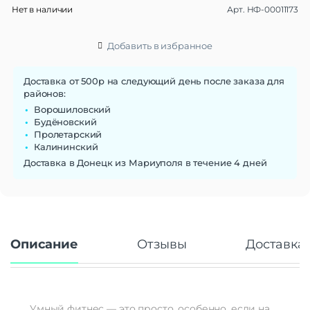
Нет в наличии
Арт.
НФ-00011173
Материал браслета/
Пластик
ремешка
Ширина ремешка
20 мм
Добавить в избранное
Сменные ремешки
Да
Тип застежки
Пряжка
Доставка от 500р на следующий день после заказа для
районов:
Габариты
Ворошиловский
Вес
26 г
Будёновский
Пролетарский
Размеры (ШxВxТ)
43.2x36x10 мм
Калининский
Операционная система
Доставка в Донецк из Мариуполя в течение 4 дней
Операционная система
Wear OS 3
Функции памяти
Объем памяти
8 Гб
Описание
Отзывы
Доставка 
Дисплей
Дисплей
AMOLED
Диагональ экрана
1.65"
Разрешение
454×454
Умный фитнес — это просто, особенно, если на