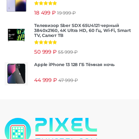
Оценка
5.00
18 499
₽
19 999
₽
из 5
Телевизор Sber SDX 65U4121 черный
3840x2160, 4K Ultra HD, 60 Гц, Wi-Fi, Smart
TV, Салют ТВ
Оценка
5.00
50 999
₽
55 999
₽
из 5
Apple iPhone 13 128 ГБ Тёмная ночь
44 999
₽
47 999
₽