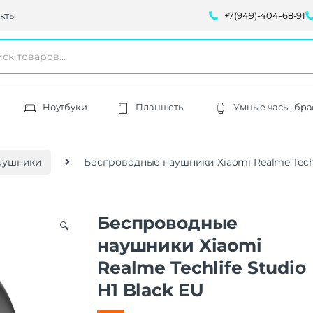
кты
+7(949)-404-68-91
Ноутбуки
Планшеты
Умные часы, бра
аушники
Беспроводные наушники Xiaomi Realme Techli
Беспроводные
🔍
наушники Xiaomi
Realme Techlife Studio
H1 Black EU