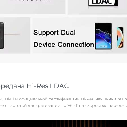
редача Hi-Res LDAC
Hi-Fi и официальной сертификации Hi-Res, наушники realme 
 с частотой дискретизации до 96 кГц и скоростью передачи 