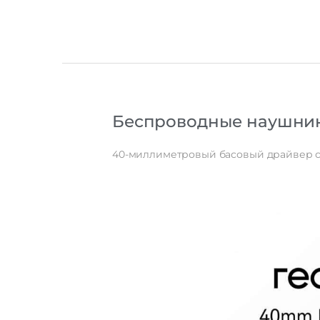
Беспроводные наушники 
40-миллиметровый басовый драйвер 