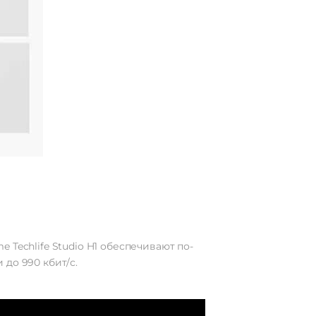
Techlife Studio H1 обеспечивают по-
до 990 кбит/с.