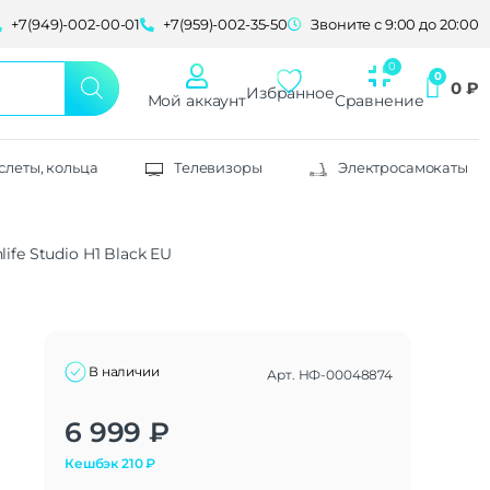
+7(949)-002-00-01
+7(959)-002-35-50
Звоните с 9:00 до 20:00
0
₽
Избранное
Мой аккаунт
Сравнение
слеты, кольца
Телевизоры
Электросамокаты
fe Studio H1 Black EU
В наличии
Арт.
НФ-00048874
Alternative:
6 999
₽
Кешбэк
210
₽