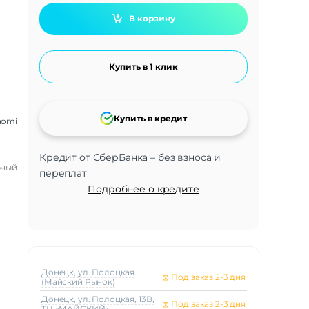
В корзину
Купить в 1 клик
Купить в кредит
aomi
Кредит от СберБанка – без взноса и
рный
переплат
Подробнее о кредите
Донецк, ул. Полоцкая
⧖
Под заказ 2-3 дня
(Майский Рынок)
Донецк, ул. Полоцкая, 13В,
⧖
Под заказ 2-3 дня
ТЦ «МАЙСКИЙ»