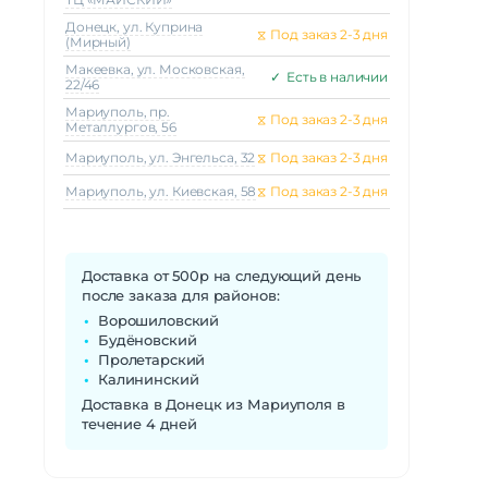
Донецк, ул. Куприна
⧖
Под заказ 2-3 дня
(Мирный)
Макеeвка, ул. Московская,
✓
Есть в наличии
22/46
Мариуполь, пр.
⧖
Под заказ 2-3 дня
Металлургов, 56
Мариуполь, ул. Энгельса, 32
⧖
Под заказ 2-3 дня
Мариуполь, ул. Киевская, 58
⧖
Под заказ 2-3 дня
Доставка от 500р на следующий день
после заказа для районов:
Ворошиловский
Будёновский
Пролетарский
Калининский
Доставка в Донецк из Мариуполя в
течение 4 дней