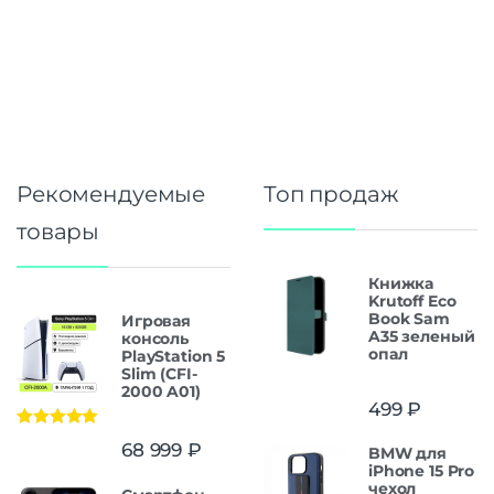
Рекомендуемые
Топ продаж
товары
Книжка
Krutoff Eco
Book Sam
Игровая
A35 зеленый
консоль
опал
PlayStation 5
Slim (CFI-
2000 A01)
499
₽
Оценка
5.00
68 999
₽
BMW для
из 5
iPhone 15 Pro
чехол