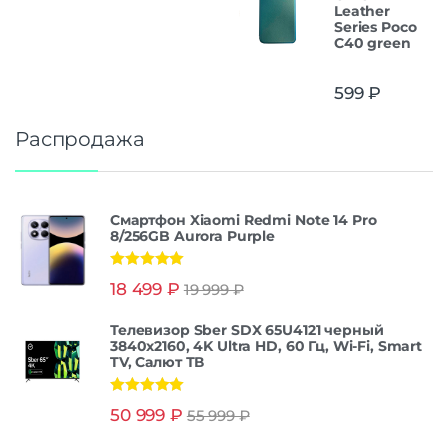
Leather
Series Poco
C40 green
599
₽
Распродажа
Смартфон Xiaomi Redmi Note 14 Pro
8/256GB Aurora Purple
Оценка
5.00
18 499
₽
19 999
₽
из 5
Телевизор Sber SDX 65U4121 черный
3840x2160, 4K Ultra HD, 60 Гц, Wi-Fi, Smart
TV, Салют ТВ
Оценка
5.00
50 999
₽
55 999
₽
из 5