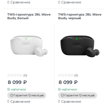
Сравнение
Сравнение
TWS-гарнитура JBL Wave
TWS-гарнитура JBL Wave
Buds, белый
Buds, черный
(0)
(0)
0
0
8 099
₽
8 099
₽
o
o
u
u
t
t
В наличии
В наличии
o
o
f
f
Гарантия 12 месяцев
Гарантия 12 месяцев
5
5
Сравнение
Сравнение