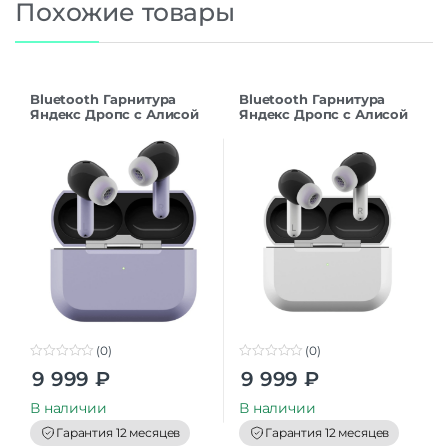
Похожие товары
Bluetooth Гарнитура
Bluetooth Гарнитура
Яндекс Дропс с Алисой
Яндекс Дропс с Алисой
AI, TWS, фиолетовый
AI, TWS, белый
(0)
(0)
0
0
9 999
₽
9 999
₽
o
o
u
u
t
t
В наличии
В наличии
o
o
f
f
Гарантия 12 месяцев
Гарантия 12 месяцев
5
5