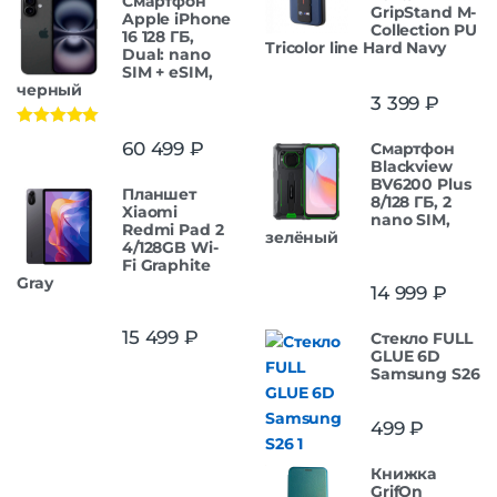
Смартфон
GripStand M-
Apple iPhone
Collection PU
16 128 ГБ,
Tricolor line Hard Navy
Dual: nano
SIM + eSIM,
черный
3 399
₽
Оценка
5.00
60 499
₽
Смартфон
из 5
Blackview
BV6200 Plus
Планшет
8/128 ГБ, 2
Xiaomi
nano SIM,
Redmi Pad 2
зелёный
4/128GB Wi-
Fi Graphite
Gray
14 999
₽
15 499
₽
Стекло FULL
GLUE 6D
Samsung S26
499
₽
Книжка
GrifOn