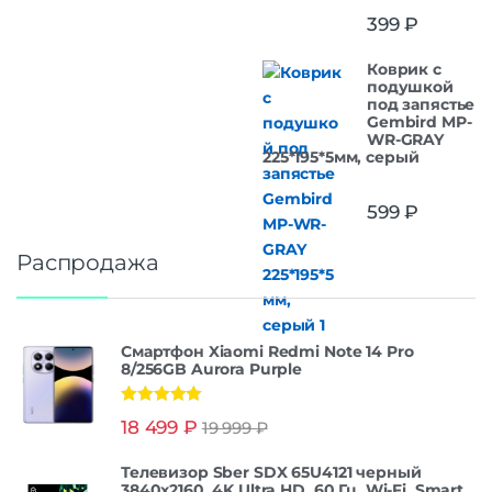
399
₽
Коврик с
подушкой
под запястье
Gembird MP-
WR-GRAY
225*195*5мм, серый
599
₽
Распродажа
Смартфон Xiaomi Redmi Note 14 Pro
8/256GB Aurora Purple
Оценка
5.00
18 499
₽
19 999
₽
из 5
Телевизор Sber SDX 65U4121 черный
3840x2160, 4K Ultra HD, 60 Гц, Wi-Fi, Smart