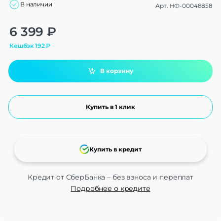
В наличии
Арт.
НФ-00048858
Alternative:
6 399
₽
Кешбэк
192
₽
В корзину
Купить в 1 клик
Купить в кредит
Кредит от СберБанка – без взноса и переплат
Подробнее о кредите