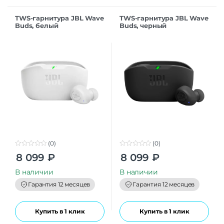
TWS-гарнитура JBL Wave
TWS-гарнитура JBL Wave
Buds, белый
Buds, черный
(0)
(0)
0
0
8 099
₽
8 099
₽
o
o
u
u
t
t
В наличии
В наличии
o
o
f
f
Гарантия 12 месяцев
Гарантия 12 месяцев
5
5
Купить в 1 клик
Купить в 1 клик