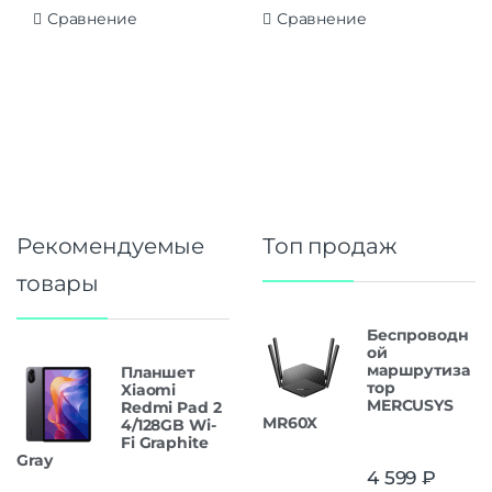
Сравнение
Сравнение
Рекомендуемые
Топ продаж
товары
Беспроводн
ой
маршрутиза
Планшет
тор
Xiaomi
MERCUSYS
Redmi Pad 2
MR60X
4/128GB Wi-
Fi Graphite
Gray
4 599
₽