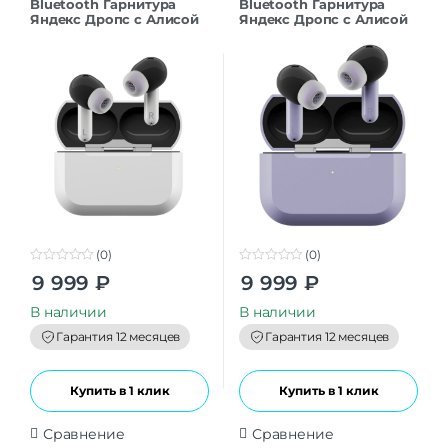
Bluetooth Гарнитура
Bluetooth Гарнитура
Яндекс Дропс с Алисой
Яндекс Дропс с Алисой
AI, TWS, белый
AI, TWS, фиолетовый
(0)
(0)
0
0
9 999
₽
9 999
₽
o
o
u
u
t
t
В наличии
В наличии
o
o
f
f
Гарантия 12 месяцев
Гарантия 12 месяцев
5
5
Купить в 1 клик
Купить в 1 клик
Сравнение
Сравнение