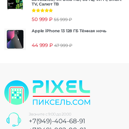
TV, Салют ТВ
Оценка
5.00
50 999
₽
55 999
₽
из 5
Apple iPhone 13 128 ГБ Тёмная ночь
44 999
₽
47 999
₽
Звоните с 9:00 до 20:00
+7(949)-404-68-91