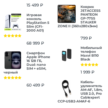
15 499
₽
Коврик
JETACCESS
PANTEON
Игровая
GP-77SS
консоль
STALKER
PlayStation 5
ZONE II (360x280x3мм)
Slim (CFI-
2000 A01)
799
₽
Оценка
5.00
68 999
₽
из 5
Мобильный
телефон
Смартфон
Maxvi B110
Apple iPhone
Black
16 128 ГБ,
Dual: nano
SIM + eSIM,
Оценка
5.00
1 999
₽
черный
из 5
Кабель-
Оценка
5.00
60 499
₽
удлинитель
из 5
AM-AF, 1.8m,
USB 2.0, Pro
Cablexpert
CCP-USB2-AMAF-6