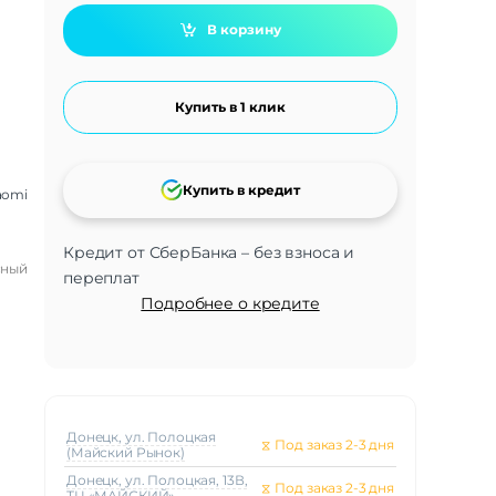
В корзину
Купить в 1 клик
Купить в кредит
aomi
Кредит от СберБанка – без взноса и
сный
переплат
Подробнее о кредите
Донецк, ул. Полоцкая
⧖
Под заказ 2-3 дня
(Майский Рынок)
Донецк, ул. Полоцкая, 13В,
⧖
Под заказ 2-3 дня
ТЦ «МАЙСКИЙ»