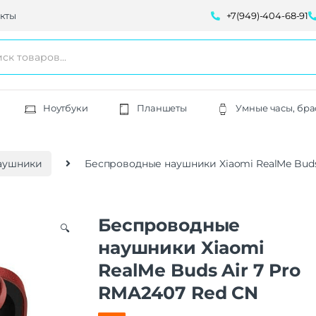
кты
+7(949)-404-68-91
Ноутбуки
Планшеты
Умные часы, бра
аушники
Беспроводные наушники Xiaomi RealMe Buds
Беспроводные
🔍
наушники Xiaomi
RealMe Buds Air 7 Pro
RMA2407 Red CN