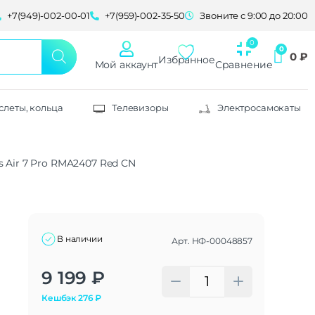
+7(949)-002-00-01
+7(959)-002-35-50
Звоните с 9:00 до 20:00
0
₽
Избранное
Мой аккаунт
Сравнение
слеты, кольца
Телевизоры
Электросамокаты
 Air 7 Pro RMA2407 Red CN
В наличии
Арт.
НФ-00048857
Alternative:
9 199
₽
Кешбэк
276
₽