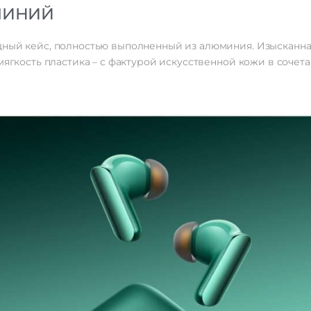
МИНИЙ
дный кейс, полностью выполненный из алюминия. Изысканна
мягкость пластика – с фактурой искусственной кожи в сочет