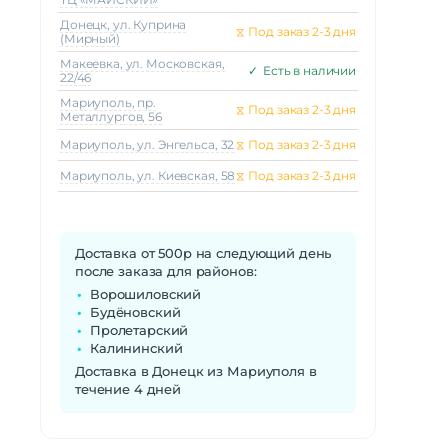
Донецк, ул. Куприна
⧖
Под заказ 2-3 дня
(Мирный)
Макеeвка, ул. Московская,
✓
Есть в наличии
22/46
Мариуполь, пр.
⧖
Под заказ 2-3 дня
Металлургов, 56
Мариуполь, ул. Энгельса, 32
⧖
Под заказ 2-3 дня
Мариуполь, ул. Киевская, 58
⧖
Под заказ 2-3 дня
Доставка от 500р на следующий день
после заказа для районов:
Ворошиловский
Будёновский
Пролетарский
Калининский
Доставка в Донецк из Мариуполя в
течение 4 дней